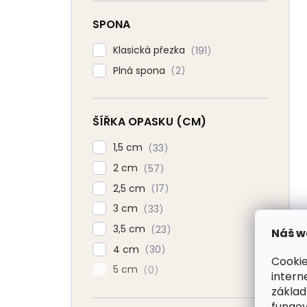
SPONA
Klasická přezka
191
Plná spona
2
ŠÍŘKA OPASKU (CM)
1,5 cm
33
2 cm
57
2,5 cm
17
3 cm
33
3,5 cm
23
Náš w
4 cm
30
Cookie
5 cm
0
intern
základ
fungov