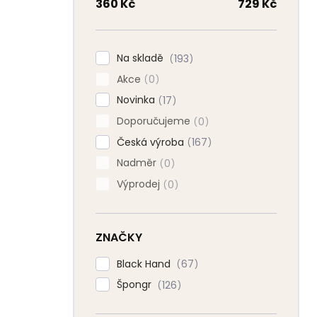
n
360
Kč
729
Kč
n
í
p
Na skladě
193
a
Akce
n
0
e
Novinka
17
l
Doporučujeme
0
Česká výroba
167
Nadměr
0
Výprodej
0
ZNAČKY
Black Hand
67
Špongr
126