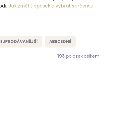
vodu
Jak změřit opasek a vybrat správnou
EJPRODÁVANĚJŠÍ
ABECEDNĚ
193
položek celkem
ČESKÁ VÝROBA