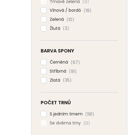
Tmavě zelená
0
Vínová / bordó
19
Zelená
10
Žlutá
3
BARVA SPONY
Černěná
67
Stříbrná
91
Zlatá
35
POČET TRNŮ
S jedním trnem
191
Se dvěma trny
0