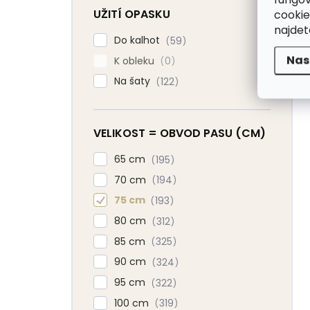
UŽITÍ OPASKU
cookie
najde
Do kalhot
59
Nas
K obleku
0
Na šaty
122
VELIKOST = OBVOD PASU (CM)
65 cm
195
70 cm
194
75 cm
193
80 cm
312
85 cm
325
90 cm
324
95 cm
322
100 cm
319