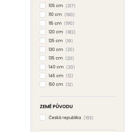
105 cm
317
110 cm
190
115 cm
190
120 cm
182
125 cm
19
130 cm
20
135 cm
20
140 cm
20
145 cm
12
150 cm
12
ZEMĚ PŮVODU
Česká republika
193