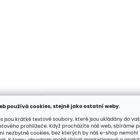
65 cm
70 cm
75
80 cm
85 cm
90 cm
80 cm
85 cm
90
95 cm
100 cm
105 cm
95 cm
100 cm
10
ČESKÁ VÝROBA
ČESKÁ VÝROBA
eb používá cookies, stejně jako ostatní weby.
s jsou krátké textové soubory, které jsou ukládány do va
etového prohlížeče. Když procházíte náš web, sbíráme 
ní nezbytné cookies, bez kterých by náš e-shop nemohl
Skladem, odesíláme ihned
Skladem, odesílá
(>2 ks)
at. K tomu, abychom mohli sbírat marketingové a analyt