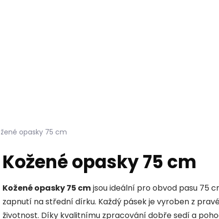
Hledat
KOŽEŠINY DO INTERIÉRU
PŘÍPRAVKY NA KŮŽI
ožené opasky 75 cm
Kožené opasky 75 cm
Kožené opasky 75 cm
jsou ideální pro obvod pasu 75 
zapnutí na střední dírku. Každý pásek je vyroben z pravé
životnost. Díky kvalitnímu zpracování dobře sedí a pohodln