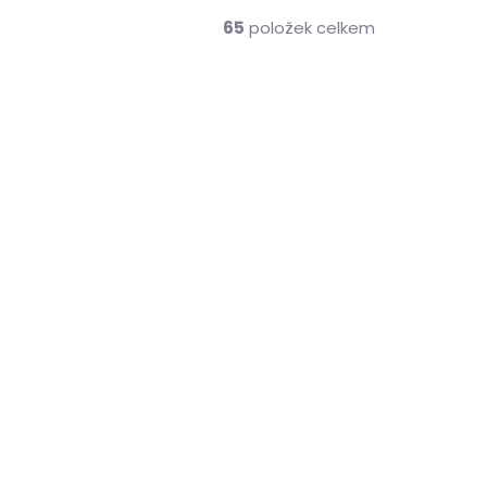
65
položek celkem
o 14 dnů
Skladem do 14 dnů
(>2 ks)
(>2 ks)
ka na
Skládací kožešinový
podsedák Fellhof
Premium béžový