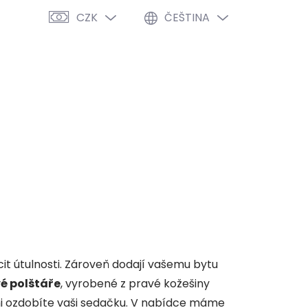
CZK
ČEŠTINA
PRÁZDNÝ KOŠÍK
NÁKUPNÍ
KOŠÍK
VÝPRODEJ %
O NÁS
BLOG
it útulnosti. Zároveň dodají vašemu bytu
é polštáře
, vyrobené z pravé kožešiny
mi ozdobíte vaši sedačku. V nabídce máme