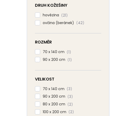
DRUH KOŽEŠINY
hovězina
21
ovčina (beránek)
42
ROZMĚR
70 x 140 cm
1
90 x 200 cm
1
VELIKOST
70 x 140 cm
3
90 x 200 cm
3
80 x 200 cm
2
100 x 200 cm
2