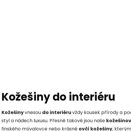
Hledat
KOŽEŠINY DO INTERIÉRU
PŘÍPRAVKY NA KŮŽI
Kožešiny do interiéru
Kožešiny
vnesou
do interiéru
vždy kousek přírody a poc
styl a nádech luxusu. Přesně takové jsou naše
kožešinov
finského mývalovce nebo krásné
ovčí kožešiny
, který