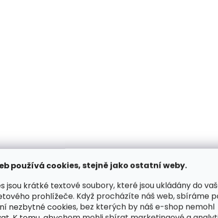
Skládací kožešinový
Hovězí kůže Fellhof
podsedák Fellhof šedý
hnědá
1 699 Kč
9 599 Kč
Do košíku
Do košíku
ZDARMA
eb používá cookies, stejně jako ostatní weby.
s jsou krátké textové soubory, které jsou ukládány do va
etového prohlížeče. Když procházíte náš web, sbíráme 
ní nezbytné cookies, bez kterých by náš e-shop nemohl
at. K tomu, abychom mohli sbírat marketingové a analyt
Skladem, odesíláme ihned
Skladem d