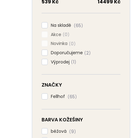
n
539
Kč
14499
Kč
n
í
p
Na skladě
65
a
Akce
n
0
e
Novinka
0
l
Doporučujeme
2
Výprodej
1
ZNAČKY
Fellhof
65
BARVA KOŽEŠINY
béžová
9