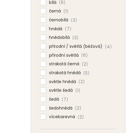
bílá
6
černá
1
černobílá
3
hnědá
7
hnědobílá
3
přírodní / světlá (béžová)
4
přírodní světlá
6
strakatá černá
2
strakatá hnědá
5
světle hnědá
2
světle šedá
1
šedá
7
šedohnědá
2
vícebarevná
2