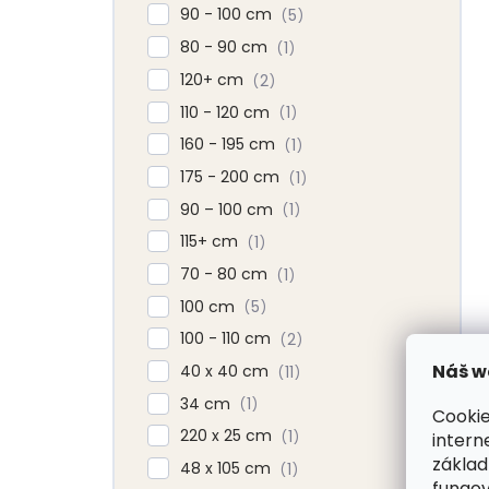
90 - 100 cm
5
80 - 90 cm
1
120+ cm
2
110 - 120 cm
1
160 - 195 cm
1
175 - 200 cm
1
90 – 100 cm
1
115+ cm
1
70 - 80 cm
1
100 cm
5
100 - 110 cm
2
Náš w
40 x 40 cm
11
34 cm
1
Cookie
220 x 25 cm
1
intern
základ
48 x 105 cm
1
fungov