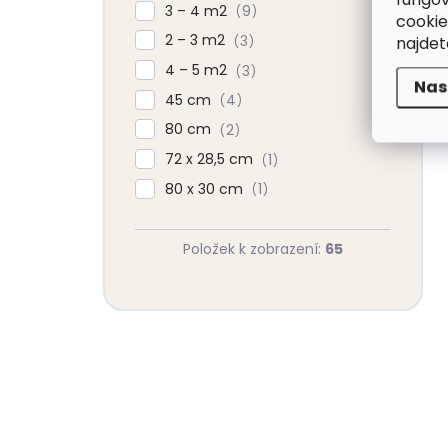
3 – 4 m2
9
cookie
2 – 3 m2
3
najde
4 – 5 m2
3
Nas
45 cm
4
80 cm
2
72 x 28,5 cm
1
80 x 30 cm
1
Položek k zobrazení:
65