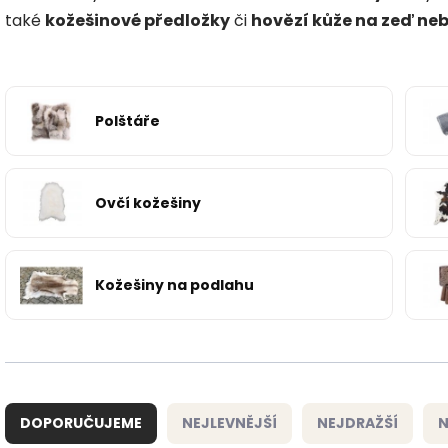
také
kožešinové předložky
či
hovězí kůže na zeď ne
Polštáře
Ovčí kožešiny
Kožešiny na podlahu
Ř
a
DOPORUČUJEME
NEJLEVNĚJŠÍ
NEJDRAŽŠÍ
N
z