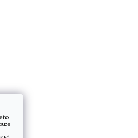
 ZEBU
Hovězí kůže Fellhof
BLONDE přírodní bílá
13 199 Kč
Do košíku
šeho
pouze
ické
o 14 dnů
Skladem do 14 dnů