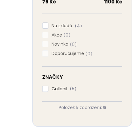
n
75
Kč
1100
Kč
n
í
p
Na skladě
4
a
Akce
n
0
e
Novinka
0
l
Doporučujeme
0
ZNAČKY
Collonil
5
Položek k zobrazení:
5