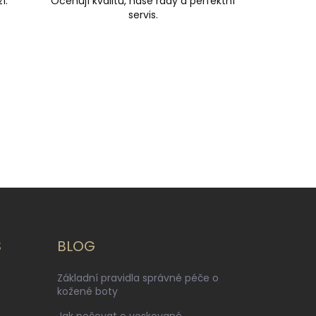
í.
Oceňují kvalitu, naše rady a perfektní
servis.
S
BLOG
Základní pravidla správné péče o
kožené boty
Jak pečovat o voskované,