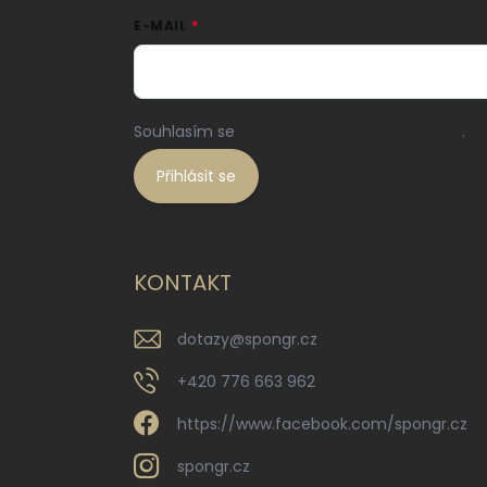
E-MAIL
Souhlasím se
zpracováním osobních údajů
.
Přihlásit se
KONTAKT
dotazy
@
spongr.cz
+420 776 663 962
https://www.facebook.com/spongr.cz
spongr.cz