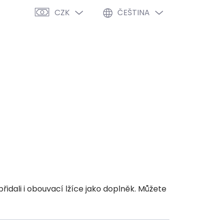
CZK
ČEŠTINA
PRÁZDNÝ KOŠÍK
NÁKUPNÍ
KOŠÍK
VÝPRODEJ %
O NÁS
BLOG
idali i obouvací lžíce jako doplněk. Můžete