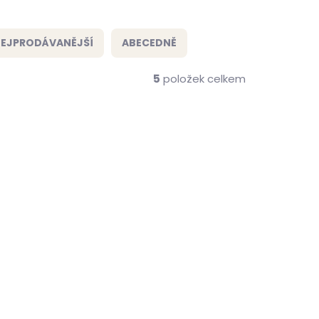
EJPRODÁVANĚJŠÍ
ABECEDNĚ
5
položek celkem
me ihned
Skladem, odesíláme ihned