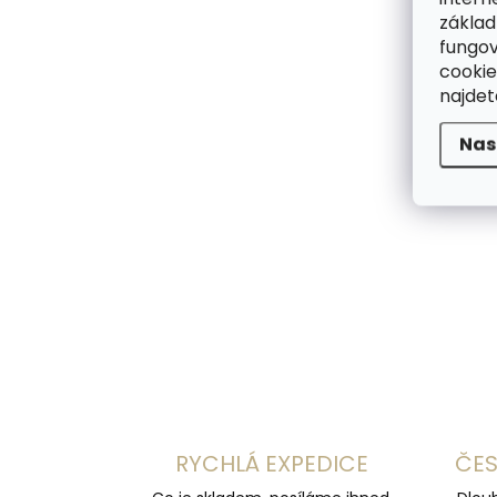
základ
fungov
cookie
najde
Nas
RYCHLÁ EXPEDICE
ČES