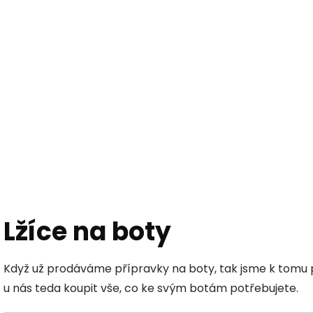
Hledat
KOŽEŠINY DO INTERIÉRU
PŘÍPRAVKY NA KŮŽI
Lžíce na boty
Když už prodáváme přípravky na boty, tak jsme k tomu př
u nás teda koupit vše, co ke svým botám potřebujete.