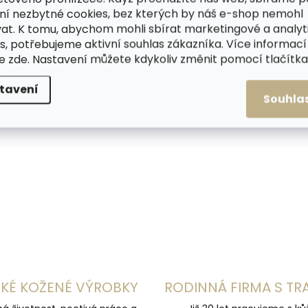
ní nezbytné cookies, bez kterých by náš e-shop nemohl
at. K tomu, abychom mohli sbírat marketingové a analyt
Skladem, odesíláme ihned
Skladem 
s, potřebujeme aktivní souhlas zákazníka. Více informací
(>2 ks)
te
zde
. Nastavení můžete kdykoliv změnit pomocí tlačítka 
Kovová obouvací lž
Plastová lžíce na boty
boty Collonil 42 cm
EASY 65 cm žlutá
tavení
329 Kč
75 Kč
Souhla
Do košíku
Do košíku
O
v
l
á
d
a
c
í
p
KÉ KOŽENÉ VÝROBKY
RODINNÁ FIRMA S TR
r