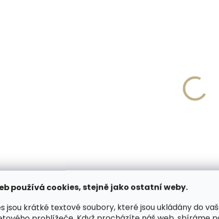
(1 ks)
Nazouvací lžíce na boty
Nazouvací lžíce na
Collonil 62 cm - golfový
Collonil 62 cm - pe
míček
1 100 Kč
1 100 Kč
Do košíku
Do košíku
eb používá cookies, stejně jako ostatní weby.
s jsou krátké textové soubory, které jsou ukládány do va
etového prohlížeče. Když procházíte náš web, sbíráme 