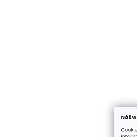
Náš w
Cookie
intern