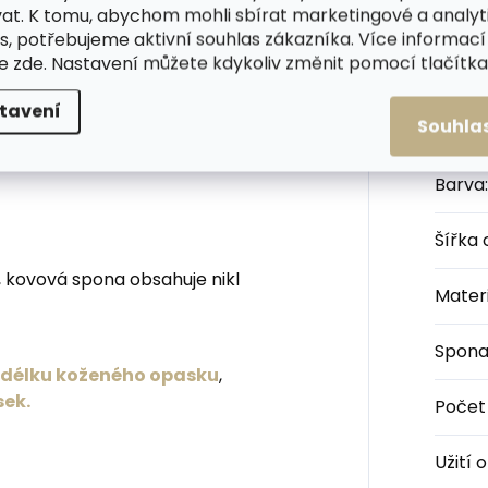
zkým opaskem získáte
at. K tomu, abychom mohli sbírat marketingové a analyt
hot nebo přes šaty.
s, potřebujeme aktivní souhlas zákazníka. Více informací
te
zde
. Nastavení můžete kdykoliv změnit pomocí tlačítka 
ždy zárukou dlouhé životnosti a
opasku jsou ošetřeny proti obarvení
Kateg
tavení
Souhla
Barva
:
Šířka
 kovová spona obsahuje nikl
Materi
Spon
u délku koženého opasku
,
sek.
Počet
Užití 