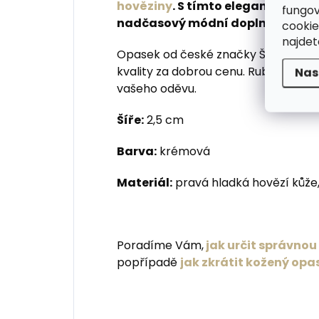
hověziny
. S tímto elegantním ú
fungov
nadčasový módní doplněk do kal
cookie
najde
Opasek od české značky Špongr je v
kvality za dobrou cenu. Rub i hrana 
Nas
vašeho oděvu.
Šíře:
2,5 cm
Barva:
krémová
Materiál:
pravá hladká hovězí kůže,
Poradíme Vám,
jak určit správno
popřípadě
jak zkrátit kožený opa