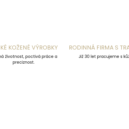
KÉ KOŽENÉ VÝROBKY
RODINNÁ FIRMA S TR
á životnost, poctivá práce a
Již 30 let pracujeme s kůž
preciznost.
ZDARMA