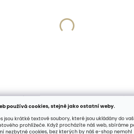
Skladem, odesíláme ihned
Skladem, odesíláme 
(1 ks)
né pouzdro na karty
Malá dámská kožená
ID Slimwallet Vintage
peněženka Noelia Bolge
ge oranžová cihlová
5133 koňaková
49 Kč
649 Kč
košíku
Do košíku
PODOBNÉ (6)
HODNOCENÍ
eb používá cookies, stejně jako ostatní weby.
s jsou krátké textové soubory, které jsou ukládány do va
etového prohlížeče. Když procházíte náš web, sbíráme 
by zhotovený z kvalitní jemné
Dop
ní nezbytné cookies, bez kterých by náš e-shop nemohl