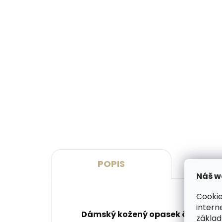
Skladem, odesíláme ihned
(>2 ks)
Dárková papírová krabička
Kože
M pro opasky šíře 30 a 35
SECR
mm
Oran
45 Kč
1 7
Do košíku
Do 
POPIS
Náš w
Cookie
intern
Dámský kožený opasek české výro
základ