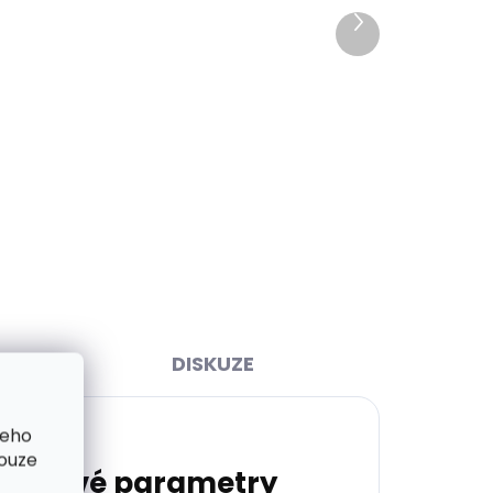
Další
produkt
ihned
Skladem, odesíláme ihned
(1 ks)
(1 ks)
Kožená peněženka/kabelka
r
na mobil s popruhem Lagen
ELLA červená
1 999 Kč
Do košíku
DISKUZE
šeho
pouze
lňkové parametry