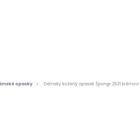
Hledat
KOŽEŠINY DO INTERIÉRU
PŘÍPRAVKY NA KŮŽI
ámské opasky
Dámsky kožený opasek Špongr 2531 krémov
obnosti hodnocení
430 Kč
Měrná
ZVOLTE VARIANTU
cena: