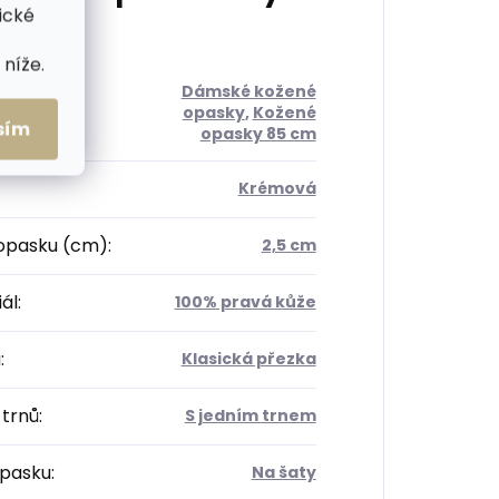
ické
níže.
Dámské kožené
orie
:
opasky
,
Kožené
sím
opasky 85 cm
Krémová
 opasku (cm)
:
2,5 cm
ál
:
100% pravá kůže
a
:
Klasická přezka
 trnů
:
S jedním trnem
opasku
:
Na šaty