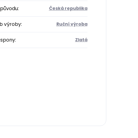
původu
:
Česká republika
b výroby
:
Ruční výroba
 spony
:
Zlatá