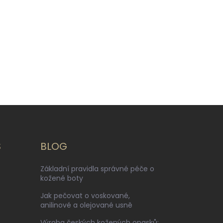
S
BLOG
Základní pravidla správné péče o
kožené boty
Jak pečovat o voskované,
anilinové a olejované usně
Výroba českých kožených opasků: