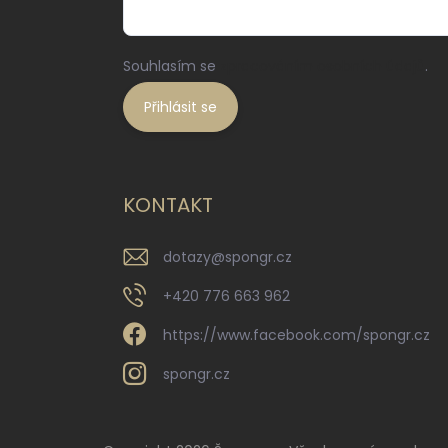
Souhlasím se
zpracováním osobních údajů
.
Přihlásit se
KONTAKT
dotazy
@
spongr.cz
+420 776 663 962
https://www.facebook.com/spongr.cz
spongr.cz