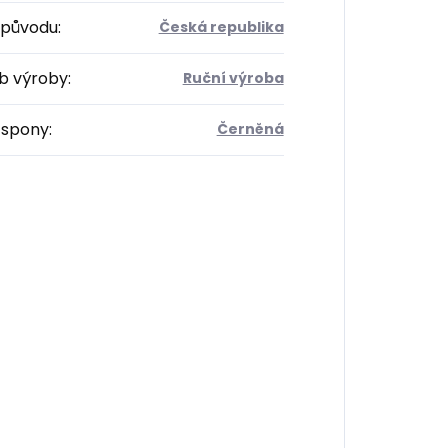
původu
:
Česká republika
b výroby
:
Ruční výroba
 spony
:
Černěná