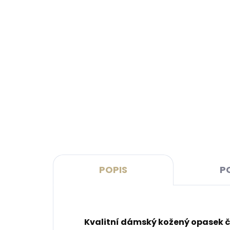
Skladem, odesíláme ihned
(>2 ks)
Dárková papírová krabička L
Kože
pro opasky šíře 40 a 50 mm
SECR
Oran
45 Kč
1 7
Do košíku
Do 
POPIS
P
Kvalitní dámský kožený opasek č