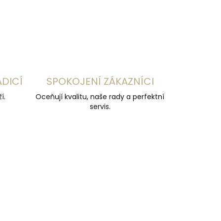
ZEPTAT SE
HLÍDAT
ADICÍ
SPOKOJENÍ ZÁKAZNÍCI
í.
Oceňují kvalitu, naše rady a perfektní
servis.
ČESKÁ VÝROBA