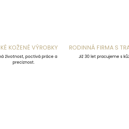
KÉ KOŽENÉ VÝROBKY
RODINNÁ FIRMA S TR
á životnost, poctivá práce a
Již 30 let pracujeme s kůž
preciznost.
ČESKÁ VÝROBA
ZDARMA