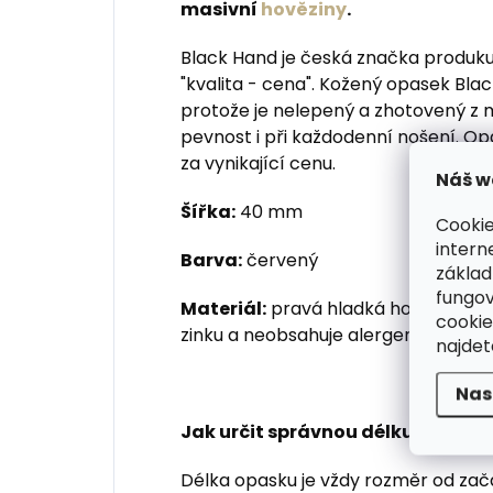
masivní
hověziny
.
Black Hand je česká značka produku
"kvalita - cena". Kožený opasek Bla
protože je nelepený a zhotovený z m
pevnost i při každodenní nošení. Op
za vynikající cenu.
Náš w
Šířka:
40 mm
Cookie
intern
Barva:
červený
základ
fungov
Materiál:
pravá hladká hovězí kůže,
cookie
zinku a neobsahuje alergenní nikl
najde
Nas
Jak určit správnou délku kožené
Délka opasku je vždy rozměr od zač