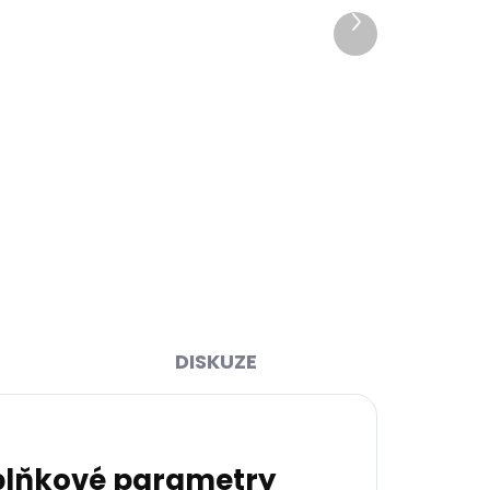
Další
produkt
ihned
Skladem, odesíláme ihned
>2 ks)
(>2 ks)
čka
Dárková papírová krabička
5
S pro opasky šíře 15 a 20 mm
45 Kč
Do košíku
DISKUZE
lňkové parametry