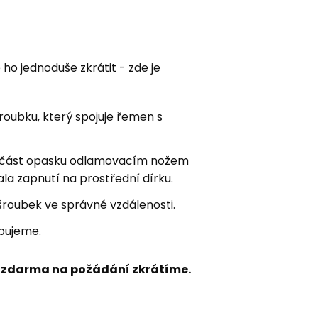
e ho jednoduše zkrátit - zde je
ubku, který spojuje řemen s
 část opasku odlamovacím nožem
la zapnutí na prostřední dírku.
šroubek ve správné vzdálenosti.
bujeme.
 zdarma na požádání zkrátíme.