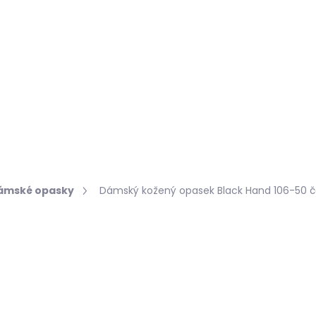
Hledat
KOŽEŠINY DO INTERIÉRU
PŘÍPRAVKY NA KŮŽI
ámské opasky
Dámský kožený opasek Black Hand 106-50 
robnosti hodnocení
699 Kč
Měrná
ZVOLTE VARIANTU
cena: