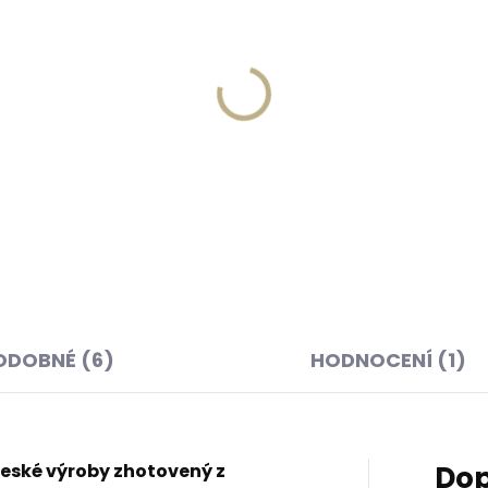
Skladem, odesíláme ihned
Skladem, odesíláme 
(1 ks)
(
né pouzdro na karty
Dárková papírová krabi
ID Slimwallet Vintage
M pro opasky šíře 30 a 3
ge oranžová cihlová
mm
49 Kč
45 Kč
košíku
Do košíku
ODOBNÉ (6)
HODNOCENÍ (1)
eské výroby zhotovený z
Dop