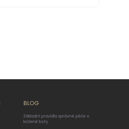
S
BLOG
Základní pravidla správné péče o
kožené boty