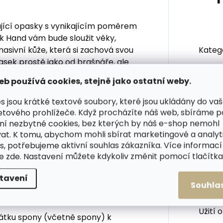
jící opasky s vynikajícím poměrem
ck Hand vám bude sloužit věky,
asivní kůže, která si zachová svou
Kateg
asek prostě jako od brašnáře, ale
eb používá cookies, stejně jako ostatní weby.
Barva
:
s jsou krátké textové soubory, které jsou ukládány do va
Šířka
etového prohlížeče. Když procházíte náš web, sbíráme 
ní nezbytné cookies, bez kterých by náš e-shop nemohl
at. K tomu, abychom mohli sbírat marketingové a analyt
Materi
 spona je z lakovaného stíraného
s, potřebujeme aktivní souhlas zákazníka. Více informací
te
zde
. Nastavení můžete kdykoliv změnit pomocí tlačítka 
Spon
tavení
Souhla
Počet
ho opasku?
Užití 
átku spony (včetně spony) k