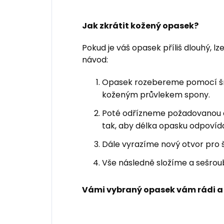
Jak zkrátit kožený opasek?
Pokud je váš opasek příliš dlouhý, lz
návod:
Opasek rozebereme pomocí šro
koženým průvlekem spony.
Poté odřízneme požadovanou
tak, aby délka opasku odpovída
Dále vyrazíme nový otvor pro 
Vše následně složíme a sešrou
Vámi vybraný opasek vám rádi a