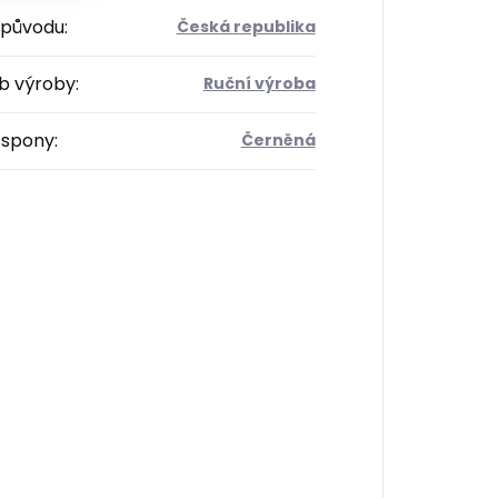
původu
:
Česká republika
b výroby
:
Ruční výroba
 spony
:
Černěná