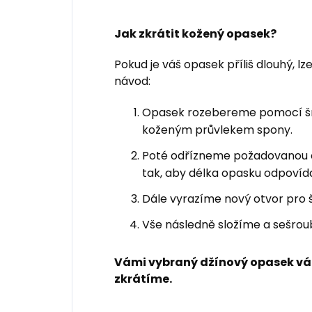
Jak zkrátit kožený opasek?
Pokud je váš opasek příliš dlouhý, lz
návod:
Opasek rozebereme pomocí šro
koženým průvlekem spony.
Poté odřízneme požadovanou
tak, aby délka opasku odpovída
Dále vyrazíme nový otvor pro 
Vše následně složíme a sešrou
Vámi vybraný džínový opasek vá
zkrátíme.