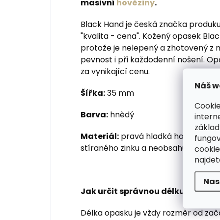
masivní
hověziny
.
Black Hand je česká značka produku
"kvalita - cena". Kožený opasek Bla
protože je nelepený a zhotovený z m
pevnost i při každodenní nošení. Op
za vynikající cenu.
Náš w
Šířka:
35 mm
Cookie
Barva:
hnědý
intern
základ
Materiál:
pravá hladká hovězí kůže,
fungov
stíraného zinku a neobsahuje alergen
cookie
najde
Nas
Jak určit správnou délku kožené
Délka opasku je vždy rozměr od zač