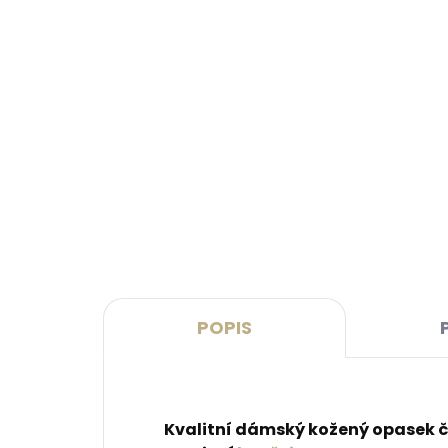
Skladem, odesíláme ihned
(>2 ks)
Dárková papírová krabička
Kože
M pro opasky šíře 30 a 35
Leat
mm
růžo
45 Kč
999
Do košíku
Do 
POPIS
Kvalitní dámský kožený opasek č