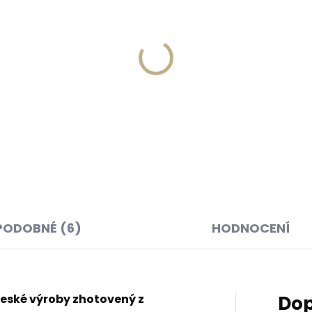
Skladem, odesíláme ihned
Skladem, odesíláme 
(>2 ks)
(
ná klíčenka Orbitkey 2.0
Kožená klíčenka Orbitke
her Cotton Candy
Leather Cocoa Rose svě
vá
hnědá
 Kč
999 Kč
košíku
Do košíku
PODOBNÉ (6)
HODNOCENÍ
eské výroby zhotovený z
Dop