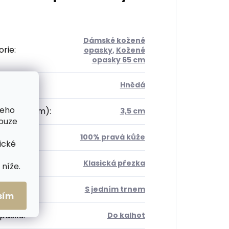
Dámské kožené
orie
:
opasky
,
Kožené
opasky 65 cm
Hnědá
šeho
 opasku (cm)
:
3,5 cm
pouze
ál
:
100% pravá kůže
ické
a
:
Klasická přezka
níže.
 trnů
:
S jedním trnem
sím
opasku
:
Do kalhot