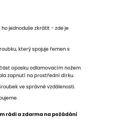
e ho jednoduše zkrátit - zde je
ubku, který spojuje řemen s
 část opasku odlamovacím nožem
la zapnutí na prostřední dírku.
šroubek ve správné vzdálenosti.
bujeme.
m rádi a zdarma na požádání