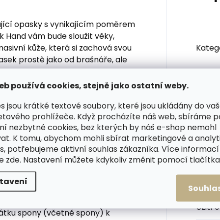
jící opasky s vynikajícím poměrem
ck Hand vám bude sloužit věky,
asivní kůže, která si zachová svou
Kateg
asek prostě jako od brašnáře, ale
Barva
:
eb používá cookies, stejně jako ostatní weby.
s jsou krátké textové soubory, které jsou ukládány do va
Šířka
etového prohlížeče. Když procházíte náš web, sbíráme 
ní nezbytné cookies, bez kterých by náš e-shop nemohl
Materi
 plná spona je z lakovaného
at. K tomu, abychom mohli sbírat marketingové a analyt
ní nikl
s, potřebujeme aktivní souhlas zákazníka. Více informací
Spon
te
zde
. Nastavení můžete kdykoliv změnit pomocí tlačítka 
tavení
Počet
Souhla
ho opasku?
Užití 
átku spony (včetně spony) k