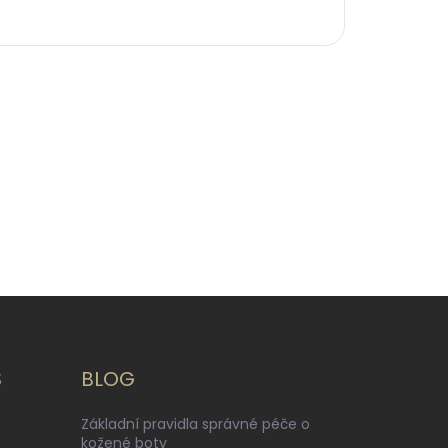
S
BLOG
Základní pravidla správné péče o
kožené boty