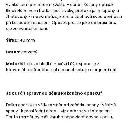
vynikajícím poměrem "kvalita - cena". Kožený opasek
Black Hand vám bude sloužit věky, protože je nelepený a
zhotovený z masivní kůže, která si zachová svou pevnost i
při každodenní nošení. Opasek prostě jako od brašnáře,
ale za vynikající cenu.
Šířka:
40 mm
Barva:
červený
Materiál:
pravá hladká hovězí kůže, spona je z
lakovaného stíraného zinku a neobsahuje alergenní nikl
Jak určit správnou délku koženého opasku?
Délka opasku je vždy rozměr od začátku spony (včetně
spony) k prostřední dírce - viz obrázek ve fotogalerii.
Tento rozměr by měl zhruba odpovídat obvodu pasu.