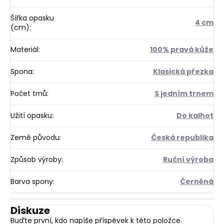
Šířka opasku
4 cm
(cm)
:
Materiál
:
100% pravá kůže
Spona
:
Klasická přezka
Počet trnů
:
S jedním trnem
Užití opasku
:
Do kalhot
Země původu
:
Česká republika
Způsob výroby
:
Ruční výroba
Barva spony
:
Černěná
Diskuze
Buďte první, kdo napíše příspěvek k této položce.