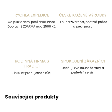
RYCHLÁ EXPEDICE
ČESKÉ KOŽENÉ VÝROBKY
Co je skladem, posíláme ihned.
Dlouhá životnost, poctivá práce
Dopravné ZDARMA nad 2500 Kč.
a preciznost.
RODINNÁ FIRMA S
SPOKOJENÍ ZÁKAZNÍCI
TRADICÍ
Oceňují kvalitu, naše rady a
perfektní servis.
Již 30 let pracujeme s kůží.
Související produkty
ČESKÁ VÝROBA