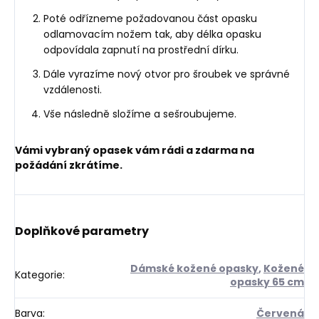
Poté odřízneme požadovanou část opasku
odlamovacím nožem tak, aby délka opasku
odpovídala zapnutí na prostřední dírku.
Dále vyrazíme nový otvor pro šroubek ve správné
vzdálenosti.
Vše následně složíme a sešroubujeme.
Vámi vybraný opasek vám rádi a zdarma na
požádání zkrátíme.
Doplňkové parametry
Dámské kožené opasky
,
Kožené
Kategorie
:
opasky 65 cm
Barva
:
Červená