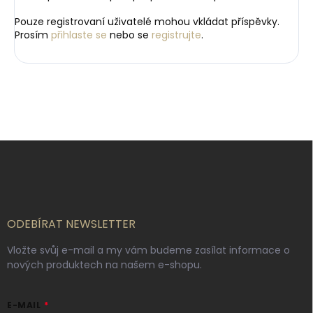
Pouze registrovaní uživatelé mohou vkládat příspěvky.
Prosím
přihlaste se
nebo se
registrujte
.
Z
á
p
a
t
í
ODEBÍRAT NEWSLETTER
Vložte svůj e-mail a my vám budeme zasílat informace o
nových produktech na našem e-shopu.
E-MAIL