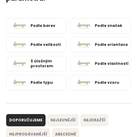
Podle barev
Podle značek
Podle velikosti
Podle orientace
S úložným
Podle vlastností
prostorem
Podle typu
Podle vzoru
Ř
a
DOPORUČUJEME
NEJLEVNĚJŠÍ
NEJDRAŽŠÍ
z
e
NEJPRODÁVANĚJŠÍ
ABECEDNĚ