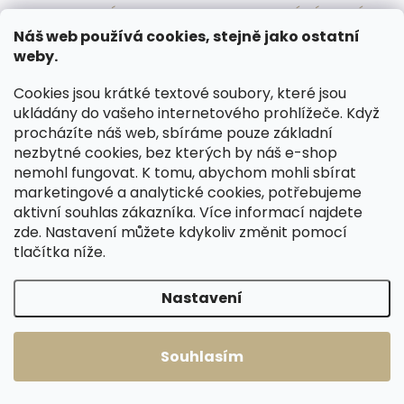
RODINNÁ FIRMA S
SPOKOJENÍ ZÁKAZNÍCI
TRADICÍ
Náš web používá cookies, stejně jako ostatní
Oceňují kvalitu, naše rady a
weby.
perfektní servis.
Již 30 let pracujeme s kůží.
Cookies jsou krátké textové soubory, které jsou
ukládány do vašeho internetového prohlížeče. Když
procházíte náš web, sbíráme pouze základní
Z
nezbytné cookies, bez kterých by náš e-shop
á
nemohl fungovat. K tomu, abychom mohli sbírat
p
marketingové a analytické cookies, potřebujeme
a
aktivní souhlas zákazníka. Více informací najdete
t
zde
. Nastavení můžete kdykoliv změnit pomocí
í
ODEBÍRAT NEWSLETTER
tlačítka níže.
Nastavení
Přihl
se
Souhlasím se
zpracováním osobních údajů
.
Souhlasím
INFORMACE PRO VÁS