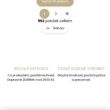
Načíst 60 dalších
1
16
O
S
v
t
952
položek celkem
l
r
Nahoru
á
á
d
n
a
k
c
o
í
p
v
r
á
v
n
k
RYCHLÁ EXPEDICE
ČESKÉ KOŽENÉ VÝROBKY
í
y
Co je skladem, posíláme ihned.
v
Dlouhá životnost, poctivá práce
Dopravné ZDARMA nad 2500 Kč.
a preciznost.
ý
p
i
s
u