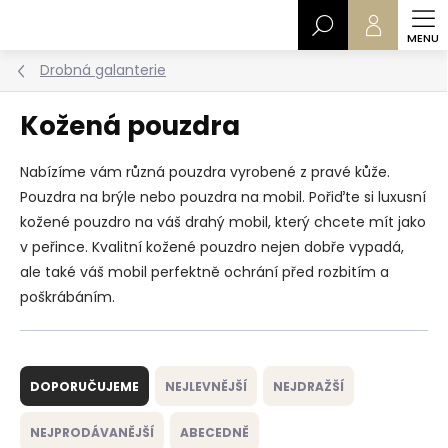
Přejít
Hledat
na
obsah
Drobná galanterie
Kožená pouzdra
Nabízíme vám různá pouzdra vyrobené z pravé kůže.
Pouzdra na brýle nebo pouzdra na mobil. Pořiďte si luxusní
kožené pouzdro na váš drahý mobil, který chcete mít jako
v peřince. Kvalitní kožené pouzdro nejen dobře vypadá,
ale také váš mobil perfektně ochrání před rozbitím a
poškrábáním.
Ř
a
DOPORUČUJEME
NEJLEVNĚJŠÍ
NEJDRAŽŠÍ
z
e
NEJPRODÁVANĚJŠÍ
ABECEDNĚ