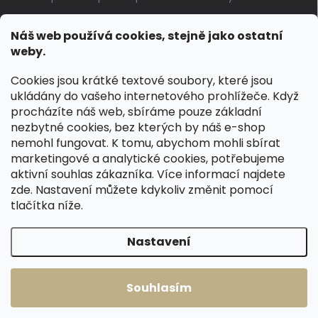
Jak pečovat o voskované, anilinové a olejované usně
Náš web používá cookies, stejně jako ostatní
Výroba českých kožených opasků: vůně pravé kůže, dotek
weby.
řemesla
Cookies jsou krátké textové soubory, které jsou
ukládány do vašeho internetového prohlížeče. Když
KONTAKT
procházíte náš web, sbíráme pouze základní
nezbytné cookies, bez kterých by náš e-shop
dotazy
@
spongr.cz
nemohl fungovat. K tomu, abychom mohli sbírat
marketingové a analytické cookies, potřebujeme
+420 776 663 962
aktivní souhlas zákazníka. Více informací najdete
https://www.facebook.com/spongr.cz
zde
. Nastavení můžete kdykoliv změnit pomocí
tlačítka níže.
spongr.cz
Nastavení
Copyright 2026
Špongr.cz
. Všechna práva vyhrazena.
Souhlasím
Vytvořil Shoptet