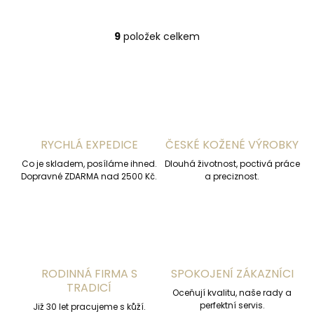
9
položek celkem
O
v
l
á
d
a
c
í
RYCHLÁ EXPEDICE
ČESKÉ KOŽENÉ VÝROBKY
p
r
Co je skladem, posíláme ihned.
Dlouhá životnost, poctivá práce
v
Dopravné ZDARMA nad 2500 Kč.
a preciznost.
k
y
v
ý
p
i
s
RODINNÁ FIRMA S
SPOKOJENÍ ZÁKAZNÍCI
u
TRADICÍ
Oceňují kvalitu, naše rady a
perfektní servis.
Již 30 let pracujeme s kůží.