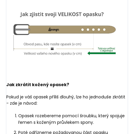
Jak zkrátit kožený opasek?
Pokud je váš opasek příliš dlouhý, lze ho jednoduše zkrátit
- zde je návod:
Opasek rozebereme pomocí šroubku, který spojuje
řemen s koženým průvlekem spony.
Poté odřízneme požadovanou část opasku