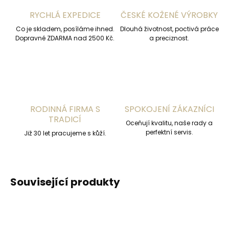
RYCHLÁ EXPEDICE
ČESKÉ KOŽENÉ VÝROBKY
Co je skladem, posíláme ihned.
Dlouhá životnost, poctivá práce
Dopravné ZDARMA nad 2500 Kč.
a preciznost.
RODINNÁ FIRMA S
SPOKOJENÍ ZÁKAZNÍCI
TRADICÍ
Oceňují kvalitu, naše rady a
perfektní servis.
Již 30 let pracujeme s kůží.
Související produkty
ČESKÁ VÝROBA