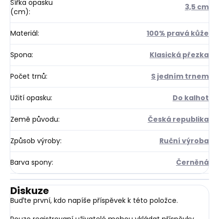
Šířka opasku
3,5 cm
(cm)
:
Materiál
:
100% pravá kůže
Spona
:
Klasická přezka
Počet trnů
:
S jedním trnem
Užití opasku
:
Do kalhot
Země původu
:
Česká republika
Způsob výroby
:
Ruční výroba
Barva spony
:
Černěná
Diskuze
Buďte první, kdo napíše příspěvek k této položce.
Pouze registrovaní uživatelé mohou vkládat příspěvky.