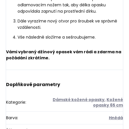
odlamovacím nožem tak, aby délka opasku
odpovídala zapnutí na prostřední dírku.
Dále vyrazíme nový otvor pro šroubek ve správné
vzdálenosti.
Vše následně složíme a sešroubujeme.
Vámi vybraný džínový opasek vám rádi a zdarma na
požádání zkrátíme.
Doplňkové parametry
Dámské kožené opasky
,
Kožené
Kategorie
:
opasky 65 cm
Barva
:
Hnědá