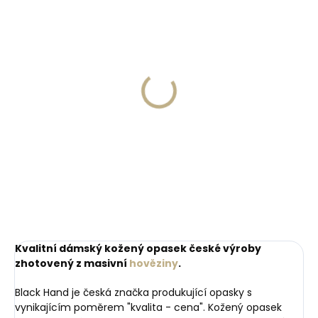
Skladem, odesíláme ihned
Skladem, odesíláme ihned
(>2 ks)
(>2 ks)
Dárková papírová
Kožená klíčenka
krabička M pro opasky
Orbitkey 2.0 Leather
šíře 30 a 35 mm
Cotton Candy růžová
45 Kč
999 Kč
Do košíku
Do košíku
Kvalitní dámský kožený opasek české výroby
zhotovený z masivní
hověziny
.
Black Hand je česká značka produkující opasky s
vynikajícím poměrem "kvalita - cena". Kožený opasek