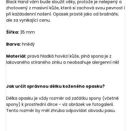
Black Hand vám bude sloužit věky, protože je nelepený a
zhotovený z masivní kůže, která si zachová svou pevnost i
při každodenní nošení. Opasek prostě jako od brašnáře,
ale za vynikající cenu.
Šířka:
35 mm
Barva:
hnědý
Materiál:
pravá hladká hovězí kůže, plná spona je z
lakovaného stíraného zinku a neobsahuje alergenní nikl
Jak určit správnou délku koženého opasku?
Délka opasku je vždy rozměr od začátku spony (včetně
spony) k prostřední dírce - viz obrázek ve fotogalerii.
Tento rozměr by měl zhruba odpovídat obvodu pasu.