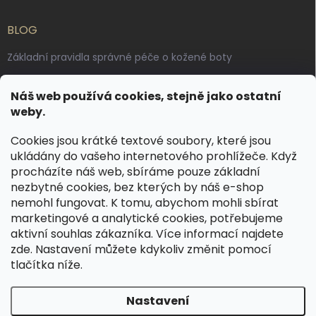
BLOG
Základní pravidla správné péče o kožené boty
Jak pečovat o voskované, anilinové a olejované usně
Náš web používá cookies, stejně jako ostatní
Výroba českých kožených opasků: vůně pravé kůže, dotek
weby.
řemesla
Cookies jsou krátké textové soubory, které jsou
ukládány do vašeho internetového prohlížeče. Když
KONTAKT
procházíte náš web, sbíráme pouze základní
nezbytné cookies, bez kterých by náš e-shop
dotazy
@
spongr.cz
nemohl fungovat. K tomu, abychom mohli sbírat
marketingové a analytické cookies, potřebujeme
+420 776 663 962
aktivní souhlas zákazníka. Více informací najdete
https://www.facebook.com/spongr.cz
zde
. Nastavení můžete kdykoliv změnit pomocí
tlačítka níže.
spongr.cz
Nastavení