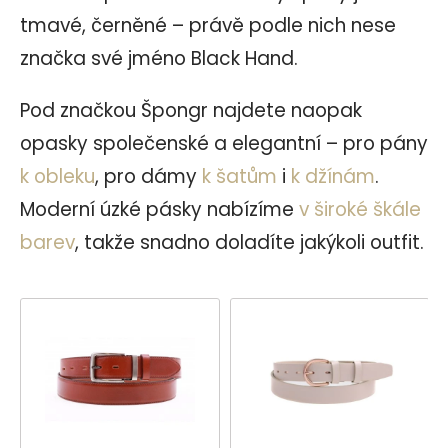
tmavé, černěné – právě podle nich nese
značka své jméno Black Hand.
Pod značkou
Špongr
najdete naopak
opasky společenské a elegantní – pro pány
k obleku
, pro dámy
k šatům
i
k džínám
.
Moderní úzké pásky nabízíme
v široké škále
barev
, takže snadno doladíte jakýkoli outfit.