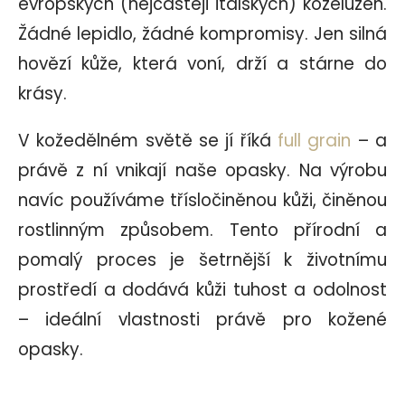
evropských (nejčastěji italských) koželužen.
Žádné lepidlo, žádné kompromisy. Jen silná
hovězí kůže, která voní, drží a stárne do
krásy.
V kožedělném světě se jí říká
full grain
– a
právě z ní vnikají naše opasky. Na výrobu
navíc používáme třísločiněnou kůži, činěnou
rostlinným způsobem. Tento přírodní a
pomalý proces je šetrnější k životnímu
prostředí a dodává kůži tuhost a odolnost
– ideální vlastnosti právě pro kožené
opasky.