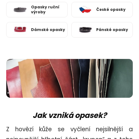
Opasky ruční
České opasky
výroby
Dámské opasky
Pánské opasky
Jak vzniká opasek?
Z hovězí kůže se vyčlení nejsilnější a