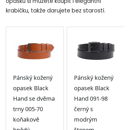
opasku si můžete koupit i elegantní
krabičku,
takže darujete bez starostí.