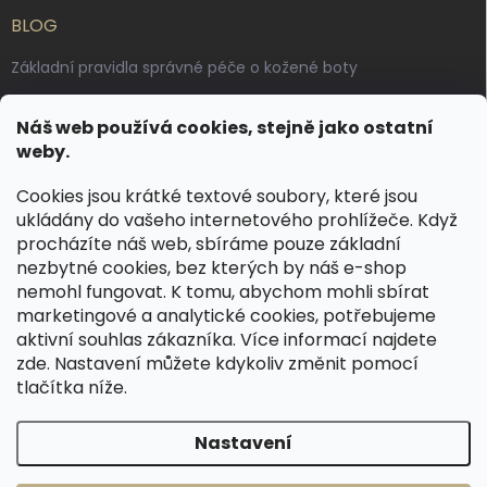
BLOG
Základní pravidla správné péče o kožené boty
Jak pečovat o voskované, anilinové a olejované usně
Náš web používá cookies, stejně jako ostatní
Výroba českých kožených opasků: vůně pravé kůže, dotek
weby.
řemesla
Cookies jsou krátké textové soubory, které jsou
ukládány do vašeho internetového prohlížeče. Když
KONTAKT
procházíte náš web, sbíráme pouze základní
nezbytné cookies, bez kterých by náš e-shop
dotazy
@
spongr.cz
nemohl fungovat. K tomu, abychom mohli sbírat
marketingové a analytické cookies, potřebujeme
+420 776 663 962
aktivní souhlas zákazníka. Více informací najdete
https://www.facebook.com/spongr.cz
zde
. Nastavení můžete kdykoliv změnit pomocí
tlačítka níže.
spongr.cz
Nastavení