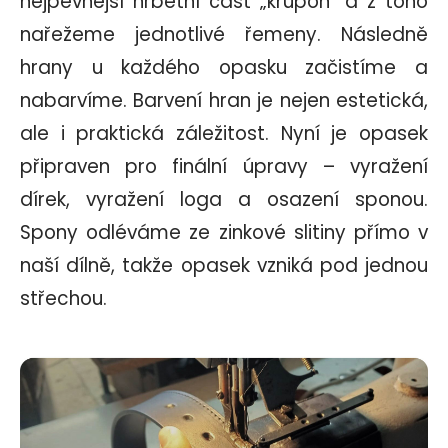
nejpevnější hřbetní část „krupon“ a z toho
nařežeme jednotlivé řemeny. Následně
hrany u každého opasku začistíme a
nabarvíme. Barvení hran je nejen estetická,
ale i praktická záležitost. Nyní je opasek
připraven pro finální úpravy – vyražení
dírek, vyražení loga a osazení sponou.
Spony odléváme ze zinkové slitiny přímo v
naší dílně, takže opasek vzniká pod jednou
střechou.