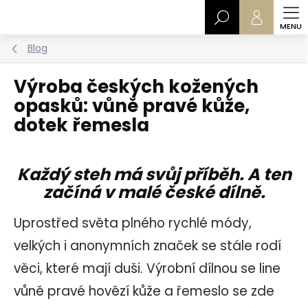
Přejít
Hledat
na
obsah
Blog
Výroba českých kožených
opasků: vůně pravé kůže,
dotek řemesla
Každý steh má svůj příběh. A ten
začíná v malé české dílně.
Uprostřed světa plného rychlé módy,
velkých i anonymních značek se stále rodí
věci, které mají duši. Výrobní dílnou se line
vůně pravé hovězí kůže a řemeslo se zde