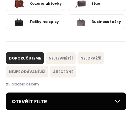
Kožené aktovky
Etue
Tašky na spisy
Business tašky
Ř
a
DOPORUČUJEME
NEJLEVNĚJŠÍ
NEJDRAŽŠÍ
z
e
NEJPRODÁVANĚJŠÍ
ABECEDNĚ
n
í
23
položek celkem
p
r
OTEVŘÍT FILTR
o
d
u
V
k
ý
t
ZDARMA
ZDARMA