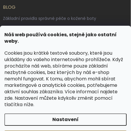
BLOG
Základní pravidla správné péče o kožené boty
Jak pečovat o voskované, anilinové a olejované usně
Náš web používá cookies, stejně jako ostatní
Výroba českých kožených opasků: vůně pravé kůže, dotek
weby.
řemesla
Cookies jsou krátké textové soubory, které jsou
ukládány do vašeho internetového prohlížeče. Když
KONTAKT
procházíte náš web, sbíráme pouze základní
nezbytné cookies, bez kterých by náš e-shop
dotazy
@
spongr.cz
nemohl fungovat. K tomu, abychom mohli sbírat
marketingové a analytické cookies, potřebujeme
+420 776 663 962
aktivní souhlas zákazníka. Více informací najdete
https://www.facebook.com/spongr.cz
zde
. Nastavení můžete kdykoliv změnit pomocí
tlačítka níže.
spongr.cz
Nastavení