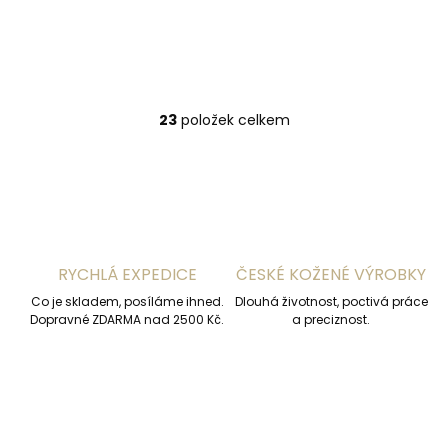
1 790 Kč
Do košíku
23
položek celkem
O
v
l
á
d
a
c
í
RYCHLÁ EXPEDICE
ČESKÉ KOŽENÉ VÝROBKY
p
r
Co je skladem, posíláme ihned.
Dlouhá životnost, poctivá práce
v
Dopravné ZDARMA nad 2500 Kč.
a preciznost.
k
y
v
ý
p
i