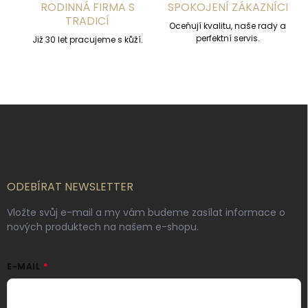
s
RODINNÁ FIRMA S
SPOKOJENÍ ZÁKAZNÍCI
u
TRADICÍ
Oceňují kvalitu, naše rady a
perfektní servis.
Již 30 let pracujeme s kůží.
Z
á
p
a
t
í
ODEBÍRAT NEWSLETTER
Vložte svůj e-mail a my vám budeme zasílat informace o
nových produktech na našem e-shopu.
E-MAIL