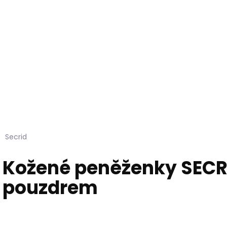
Hledat
KOŽEŠINY DO INTERIÉRU
PŘÍPRAVKY NA KŮŽI
Secrid
Kožené peněženky SECR
pouzdrem