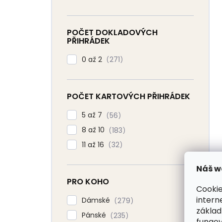
POČET DOKLADOVÝCH
PŘIHRÁDEK
0 až 2
271
POČET KARTOVÝCH PŘIHRÁDEK
5 až 7
56
8 až 10
183
11 až 16
32
Náš w
PRO KOHO
Cookie
intern
Dámské
279
základ
Pánské
235
fungov