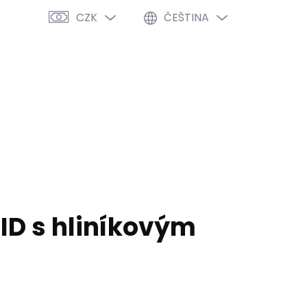
CZK
ČEŠTINA
PRÁZDNÝ KOŠÍK
NÁKUPNÍ
KOŠÍK
VÝPRODEJ %
O NÁS
BLOG
ID s hliníkovým