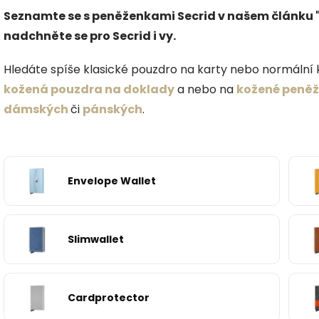
Seznamte se s peněženkami Secrid v našem článku 
nadchněte se pro Secrid i vy.
Hledáte spíše klasické pouzdro na karty nebo normáln
kožená pouzdra na doklady
a nebo na
kožené peně
dámských
či
pánských
.
Envelope Wallet
Slimwallet
Cardprotector