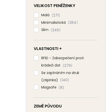
VELIKOST PENĚŽENKY
Malá
271
Minimalistická
264
Slim
246
VLASTNOSTI +
RFID - Zabezpečení proti
krádeži dat
279
Se zapínáním na druk
(zápinka)
140
Magsafe
8
ZEMĚ PŮVODU