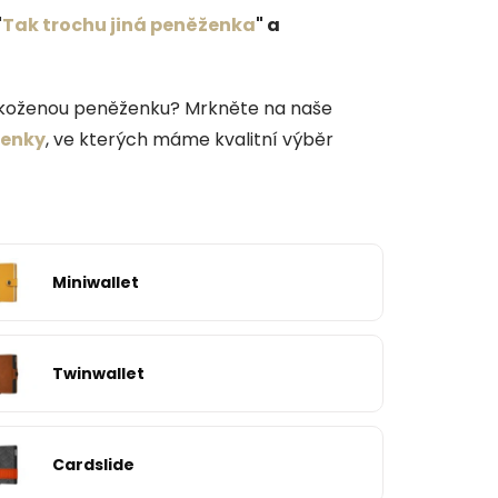
"
Tak trochu jiná peněženka
" a
í koženou peněženku? Mrkněte na naše
ženky
, ve kterých máme kvalitní výběr
Miniwallet
Twinwallet
Cardslide