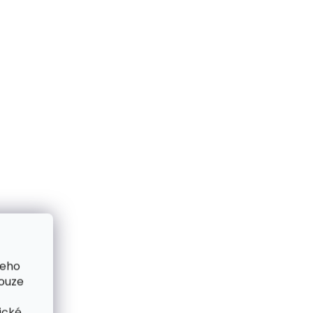
ZDARMA
ZDARMA
me ihned
Skladem, odesíláme ihned
(>2 ks)
(2 ks)
Kožená peněženka
 Matte
SECRID Bandwallet Matte
Leaf-Khaki zelená
1 990 Kč
šeho
pouze
Do košíku
ické