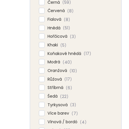
Černá
59
Červená
8
Fialová
8
Hnědá
51
Hořčicová
3
Khaki
5
Koňakově hnědá
17
Modrá
40
Oranžová
10
Růžová
17
Stříbrná
6
Šedá
22
Tyrkysová
3
Více barev
7
Vínová / bordó
4