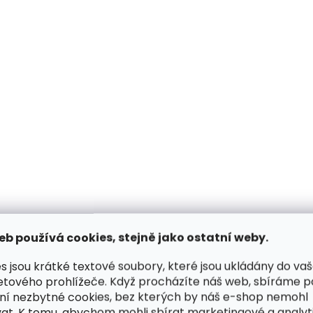
ZDARMA
Skladem, odesíláme ihned
Skladem, odesílá
(>2 ks)
Kožená peněženka
Kožená peněženka
SECRID Bandwallet Matte
SECRID Bandwallet
eb používá cookies, stejně jako ostatní weby.
Steel Blue-Brown modrá
Lilac-Violet fialová
1 990 Kč
1 990 Kč
s jsou krátké textové soubory, které jsou ukládány do va
etového prohlížeče. Když procházíte náš web, sbíráme 
Do košíku
Do košíku
ní nezbytné cookies, bez kterých by náš e-shop nemohl
at. K tomu, abychom mohli sbírat marketingové a analyt