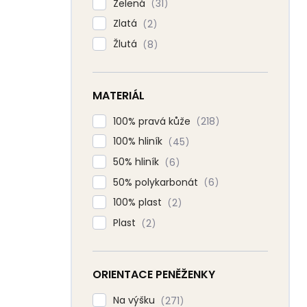
Zelená
31
Zlatá
2
Žlutá
8
MATERIÁL
100% pravá kůže
218
100% hliník
45
50% hliník
6
50% polykarbonát
6
100% plast
2
Plast
2
ORIENTACE PENĚŽENKY
Na výšku
271