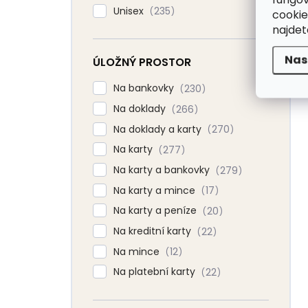
Unisex
235
cookie
najde
Nas
ÚLOŽNÝ PROSTOR
Na bankovky
230
Na doklady
266
Na doklady a karty
270
Na karty
277
Na karty a bankovky
279
Na karty a mince
17
Na karty a peníze
20
Na kreditní karty
22
Na mince
12
Na platební karty
22