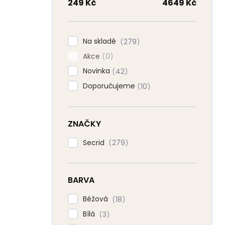
n
249
Kč
4649
Kč
n
í
p
Na skladě
279
a
Akce
n
0
e
Novinka
42
l
Doporučujeme
10
ZNAČKY
Secrid
279
BARVA
Béžová
18
Bílá
3