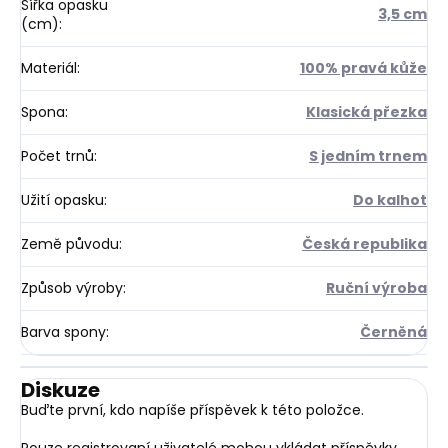
Šířka opasku
3,5 cm
(cm)
:
Materiál
:
100% pravá kůže
Spona
:
Klasická přezka
Počet trnů
:
S jedním trnem
Užití opasku
:
Do kalhot
Země původu
:
Česká republika
Způsob výroby
:
Ruční výroba
Barva spony
:
Černěná
Diskuze
Buďte první, kdo napíše příspěvek k této položce.
Pouze registrovaní uživatelé mohou vkládat příspěvky.