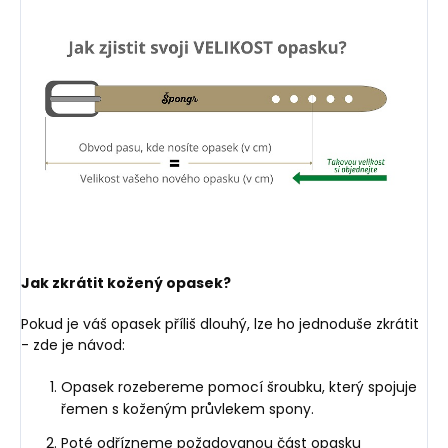
Jak zkrátit kožený opasek?
Pokud je váš opasek příliš dlouhý, lze ho jednoduše zkrátit
- zde je návod:
Opasek rozebereme pomocí šroubku, který spojuje
řemen s koženým průvlekem spony.
Poté odřízneme požadovanou část opasku