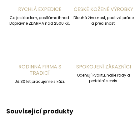
RYCHLÁ EXPEDICE
ČESKÉ KOŽENÉ VÝROBKY
Co je skladem, posíláme ihned.
Dlouhá životnost, poctivá práce
Dopravné ZDARMA nad 2500 Kč.
a preciznost.
RODINNÁ FIRMA S
SPOKOJENÍ ZÁKAZNÍCI
TRADICÍ
Oceňují kvalitu, naše rady a
perfektní servis.
Již 30 let pracujeme s kůží.
Související produkty
ČESKÁ VÝROBA