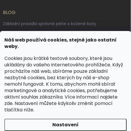
BLOG
Základní pravidla správné péče o kožené boty
Jak pečovat o voskované, anilinové a olejované usně
Náš web používá cookies, stejně jako ostatní
Výroba českých kožených opasků: vůně pravé kůže, dotek
weby.
řemesla
Cookies jsou krátké textové soubory, které jsou
ukládány do vašeho internetového prohlížeče. Když
KONTAKT
procházíte náš web, sbíráme pouze základní
nezbytné cookies, bez kterých by náš e-shop
dotazy
@
spongr.cz
nemohl fungovat. K tomu, abychom mohli sbírat
marketingové a analytické cookies, potřebujeme
+420 776 663 962
aktivní souhlas zákazníka. Více informací najdete
https://www.facebook.com/spongr.cz
zde
. Nastavení můžete kdykoliv změnit pomocí
tlačítka níže.
spongr.cz
Nastavení