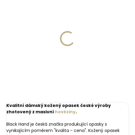
Skladem, odesíláme ihned
Skladem, odesíláme ihned
(>2 ks)
(>2 ks)
Dárková papírová
Kožená klíčenka
krabička M pro opasky
Orbitkey 2.0 Leather
šíře 30 a 35 mm
Cotton Candy růžová
45 Kč
999 Kč
Do košíku
Do košíku
Kvalitní dámský kožený opasek české výroby
zhotovený z masivní
hověziny
.
Black Hand je česká značka produkující opasky s
vynikajícím poměrem "kvalita - cena". Kožený opasek