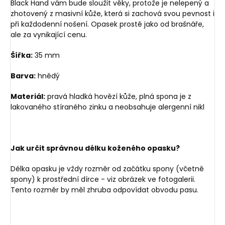
Black Hand vám bude sloužit věky, protože je nelepený a
zhotovený z masivní kůže, která si zachová svou pevnost i
při každodenní nošení. Opasek prostě jako od brašnáře,
ale za vynikající cenu.
Šířka:
35 mm
Barva:
hnědý
Materiál:
pravá hladká hovězí kůže, plná spona je z
lakovaného stíraného zinku a neobsahuje alergenní nikl
Jak určit správnou délku koženého opasku?
Délka opasku je vždy rozměr od začátku spony (včetně
spony) k prostřední dírce - viz obrázek ve fotogalerii.
Tento rozměr by měl zhruba odpovídat obvodu pasu.