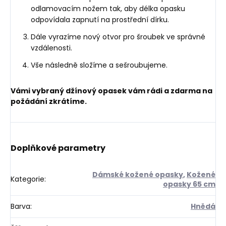
odlamovacím nožem tak, aby délka opasku
odpovídala zapnutí na prostřední dírku.
Dále vyrazíme nový otvor pro šroubek ve správné
vzdálenosti.
Vše následně složíme a sešroubujeme.
Vámi vybraný džínový opasek vám rádi a zdarma na
požádání zkrátíme.
Doplňkové parametry
Dámské kožené opasky
,
Kožené
Kategorie
:
opasky 65 cm
Barva
:
Hnědá