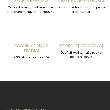
RYCHLÁ EXPEDICE
ČESKÉ KOŽENÉ VÝROBKY
p
r
Co je skladem, posíláme ihned.
Dlouhá životnost, poctivá práce
v
Dopravné ZDARMA nad 2500 Kč.
a preciznost.
k
y
v
ý
p
i
s
RODINNÁ FIRMA S
SPOKOJENÍ ZÁKAZNÍCI
u
TRADICÍ
Oceňují kvalitu, naše rady a
perfektní servis.
Již 30 let pracujeme s kůží.
Z
á
p
a
t
í
ODEBÍRAT NEWSLETTER