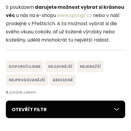
S poukazem
darujete možnost vybrat si krásnou
věc
u nás na e-shopu
www.spongr.cz
nebo v naší
prodejně v Přešticích. A ta možnost vybrat si dle
svého vkusu cokoliv, ať už kožené výrobky nebo
kožešiny, udělá mnohokrát tu největší radost.
Ř
a
DOPORUČUJEME
NEJLEVNĚJŠÍ
NEJDRAŽŠÍ
z
e
NEJPRODÁVANĚJŠÍ
ABECEDNĚ
n
í
6
položek celkem
p
r
OTEVŘÍT FILTR
o
d
u
V
k