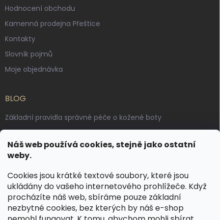
Hodnocení obchodu
Kamenná prodejna Přeštice
Kontakty
Slovník pojmů
Moje objednávka
BLOG
Základní pravidla správné péče o kožené boty
Jak pečovat o voskované, anilinové a olejované usně
Náš web používá cookies, stejně jako ostatní
Výroba českých kožených opasků: vůně pravé kůže, dotek
weby.
řemesla
Cookies jsou krátké textové soubory, které jsou
ukládány do vašeho internetového prohlížeče. Když
KONTAKT
procházíte náš web, sbíráme pouze základní
nezbytné cookies, bez kterých by náš e-shop
dotazy
@
spongr.cz
nemohl fungovat. K tomu, abychom mohli sbírat