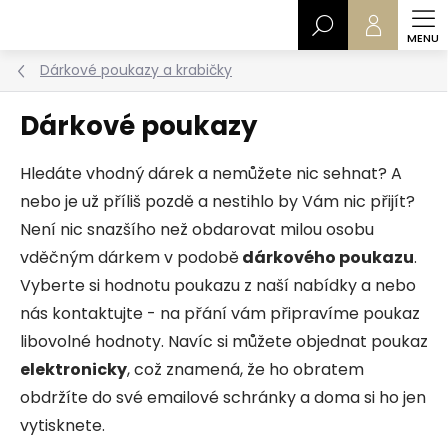
Přejít
Hledat
na
obsah
Dárkové poukazy a krabičky
Dárkové poukazy
Hledáte vhodný dárek a nemůžete nic sehnat? A
nebo je už příliš pozdě a nestihlo by Vám nic přijít?
Není nic snazšího než obdarovat milou osobu
vděčným dárkem v podobě
dárkového poukazu
.
Vyberte si hodnotu poukazu z naší nabídky a nebo
nás kontaktujte - na přání vám připravíme poukaz
libovolné hodnoty. Navíc si můžete objednat poukaz
elektronicky
, což znamená, že ho obratem
obdržíte do své emailové schránky a doma si ho jen
vytisknete.