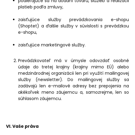
podieľajúce sa na dodaní tovaru, služieb a realizácii
platieb podľa zmluvy,
zaisťujúce služby prevádzkovania e-shopu
(Shoptet) a ďalšie služby v súvislosti s prevádzkou
e-shopu,
zaisťujúce marketingové služby.
Prevádzkovateľ má v úmysle odovzdať osobné
údaje do tretej krajiny (krajiny mimo EÚ) alebo
medzinárodnej organizácii len pri využití mailingovej
služby (newsletter). Do mailingovej služby sa
zadávajú len e-mailové adresy bez prepojenia na
akékoľvek meno záujemcu a, samozrejme, len so
súhlasom záujemcu.
VI. Vaše práva