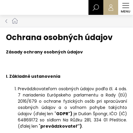
Prejsť
Hľadať
na
obsah
Domov
Ochrana osobných údajov
Zásady ochrany osobných údajov
I. Základné ustanovenia
Prevádzkovateľom osobných údajov podľa čl. 4 ods.
7 nariadenia Európskeho parlamentu a Rady (EÚ)
2016/679 o ochrane fyzických osôb pri spracúvaní
osobných údajov a o voľnom pohybe takýchto
údajov (ďalej len "
GDPR")
je Dušan Špongr, IČO (IČ)
64869172 so sídlom Na Růžku 281, 334 01 Přeštice.
(ďalej len "
prevádzkovateľ
")
.