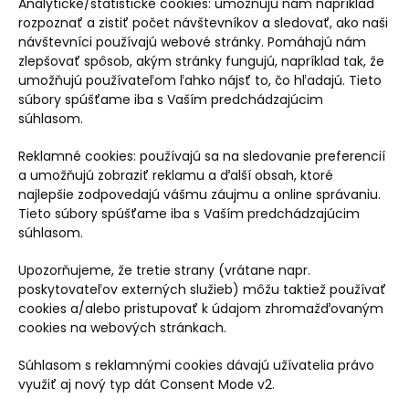
Analytické/štatistické cookies: umožňujú nám napríklad
rozpoznať a zistiť počet návštevníkov a sledovať, ako naši
návštevníci používajú webové stránky. Pomáhajú nám
zlepšovať spôsob, akým stránky fungujú, napríklad tak, že
umožňujú používateľom ľahko nájsť to, čo hľadajú. Tieto
súbory spúšťame iba s Vaším predchádzajúcim
súhlasom.
Reklamné cookies: používajú sa na sledovanie preferencií
a umožňujú zobraziť reklamu a ďalší obsah, ktoré
najlepšie zodpovedajú vášmu záujmu a online správaniu.
Tieto súbory spúšťame iba s Vaším predchádzajúcim
súhlasom.
Upozorňujeme, že tretie strany (vrátane napr.
poskytovateľov externých služieb) môžu taktiež používať
cookies a/alebo pristupovať k údajom zhromažďovaným
cookies na webových stránkach.
Súhlasom s reklamnými cookies dávajú užívatelia právo
využiť aj nový typ dát Consent Mode v2.