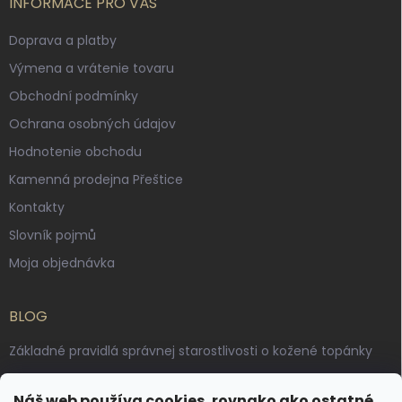
INFORMACE PRO VÁS
Doprava a platby
Výmena a vrátenie tovaru
Obchodní podmínky
Ochrana osobných údajov
Hodnotenie obchodu
Kamenná prodejna Přeštice
Kontakty
Slovník pojmů
Moja objednávka
BLOG
Základné pravidlá správnej starostlivosti o kožené topánky
Ako sa starať o voskované, anilínové a olejované kože
Náš web používa cookies, rovnako ako ostatné