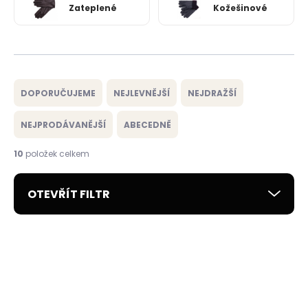
Zateplené
Kožešinové
Ř
a
DOPORUČUJEME
NEJLEVNĚJŠÍ
NEJDRAŽŠÍ
z
e
NEJPRODÁVANĚJŠÍ
ABECEDNĚ
n
í
10
položek celkem
p
r
OTEVŘÍT FILTR
o
d
u
V
k
ý
ČESKÁ VÝROBA
DOPORUČUJEME
t
p
ZATEPLENÉ
ČESKÁ VÝROBA
ů
i
s