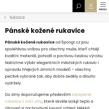
Přejít
Hledat
na
obsah
Rukavice
Pánské kožené rukavice
Pánské kožené rukavice
od Špongr.cz jsou
spolehlivou volbou pro všechny muže, kteří chtějí
kvalitní materiál, pohodlí a poctivou českou výrobu.
Nabízíme výběr elegantních městských rukavic i
opravdu hřejivých zimních modelů – všechny
pečlivě vybrané tak, aby dobře seděly a dlouho
vydržely.
Do zimy doporučujeme především
zateplené
rukavice z ovčí vlny
, které skvěle izolují teplo a
zároveň si zachovávají luxusní vzhled. Měkká,