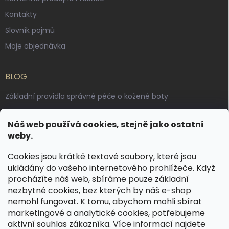
Kontakty
Slovník pojmů
Moje objednávka
BLOG
Základní pravidla správné péče o kožené boty
Jak pečovat o voskované, anilinové a olejované usně
Náš web používá cookies, stejně jako ostatní
Výroba českých kožených opasků: vůně pravé kůže, dotek
weby.
řemesla
Cookies jsou krátké textové soubory, které jsou
ukládány do vašeho internetového prohlížeče. Když
KONTAKT
procházíte náš web, sbíráme pouze základní
nezbytné cookies, bez kterých by náš e-shop
dotazy
@
spongr.cz
nemohl fungovat. K tomu, abychom mohli sbírat
marketingové a analytické cookies, potřebujeme
+420 776 663 962
aktivní souhlas zákazníka. Více informací najdete