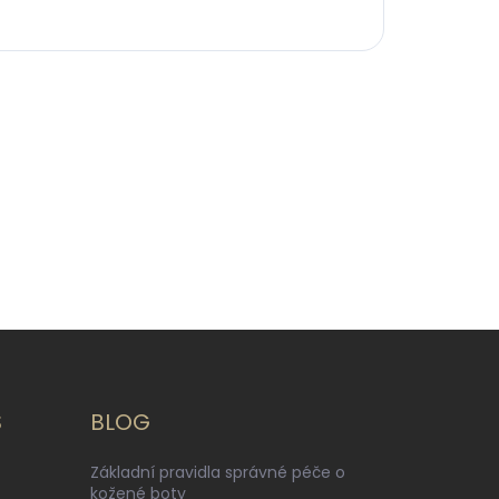
S
BLOG
Základní pravidla správné péče o
kožené boty