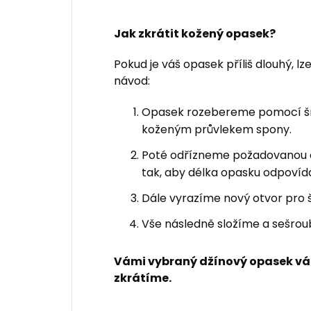
Jak zkrátit kožený opasek?
Pokud je váš opasek příliš dlouhý, lz
návod:
Opasek rozebereme pomocí šro
koženým průvlekem spony.
Poté odřízneme požadovanou
tak, aby délka opasku odpovída
Dále vyrazíme nový otvor pro 
Vše následně složíme a sešrou
Vámi vybraný džínový opasek vá
zkrátíme.