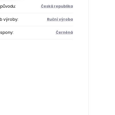
původu
:
Česká republika
b výroby
:
Ruční výroba
 spony
:
Černěná