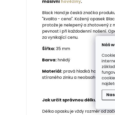
masivní
hověziny
.
Black Hand je česká značka produku
"kvalita - cena". Kožený opasek Bla
protože je nelepený a zhotovený z m
pevnost i při každodenní nošení. Op
za vynikající cenu.
Náš w
Šířka:
35 mm
Cookie
Barva:
hnědý
intern
základ
Materiál:
pravá hladká hovězí kůže,
fungov
stíraného zinku a neobsahuje alergen
cookie
najde
Nas
Jak určit správnou délku kožené
Délka opasku je vždy rozměr od zač