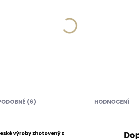
Skladem, odesíláme ihned
Skladem, odesíláme 
(>2 ks)
(
ná klíčenka Orbitkey 2.0
Kožená klíčenka Orbitke
her Cotton Candy
Leather Cocoa Rose svě
vá
hnědá
 Kč
999 Kč
košíku
Do košíku
PODOBNÉ (6)
HODNOCENÍ
eské výroby zhotovený z
Dop