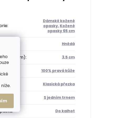
Dámské kožené
orie
:
opasky
,
Kožené
opasky 65 cm
Hnědá
šeho
 opasku (cm)
:
3,5 cm
pouze
ál
:
100% pravá kůže
ické
a
:
Klasická přezka
níže.
 trnů
:
S jedním trnem
sím
opasku
:
Do kalhot