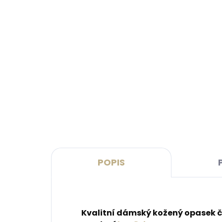
Skladem, odesíláme ihned
(>2 ks)
Dárková papírová krabička
Kože
M pro opasky šíře 30 a 35
Leat
mm
růžo
45 Kč
999
Do košíku
Do 
POPIS
Kvalitní dámský kožený opasek č