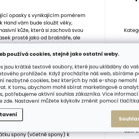
jící opasky s vynikajícím poměrem
ck Hand vám bude sloužit věky,
asivní kůže, která si zachová svou
Kateg
asek prostě jako od brašnáře, ale
Barva
:
eb používá cookies, stejně jako ostatní weby.
s jsou krátké textové soubory, které jsou ukládány do va
Šířka
etového prohlížeče. Když procházíte náš web, sbíráme 
ní nezbytné cookies, bez kterých by náš e-shop nemohl
Materi
 plná spona je z lakovaného
at. K tomu, abychom mohli sbírat marketingové a analyt
ní nikl
s, potřebujeme aktivní souhlas zákazníka. Více informací
Spon
te
zde
. Nastavení můžete kdykoliv změnit pomocí tlačítka 
tavení
Počet
Souhla
ho opasku?
Užití 
átku spony (včetně spony) k