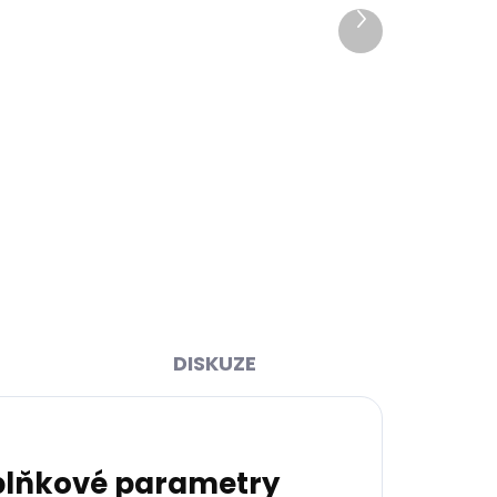
Další
produkt
ihned
Skladem, odesíláme ihned
>2 ks)
(1 ks)
y 2.0
Kožená klíčenka Orbitkey 2.0
tle
Leather Island Green zelená
999 Kč
Do košíku
DISKUZE
lňkové parametry