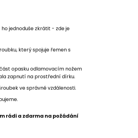
e ho jednoduše zkrátit - zde je
ubku, který spojuje řemen s
 část opasku odlamovacím nožem
la zapnutí na prostřední dírku.
šroubek ve správné vzdálenosti.
bujeme.
m rádi a zdarma na požádání