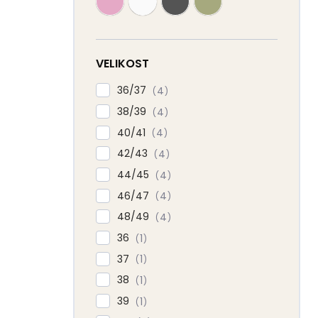
VELIKOST
36/37
4
38/39
4
40/41
4
42/43
4
44/45
4
46/47
4
48/49
4
36
1
37
1
38
1
39
1