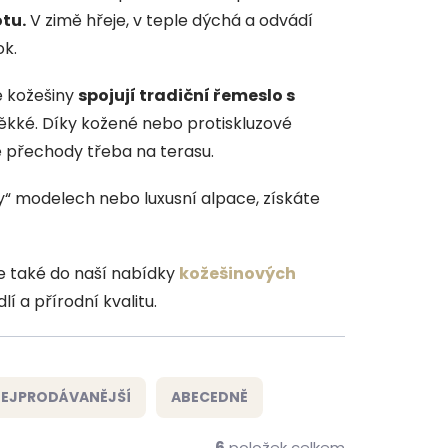
tu.
V zimě hřeje, v teple dýchá a odvádí
ok.
é kožešiny
spojují tradiční řemeslo s
ěkké. Díky kožené nebo protiskluzové
é přechody třeba na terasu.
y“ modelech nebo luxusní alpace, získáte
e také do naší nabídky
kožešinových
í a přírodní kvalitu.
EJPRODÁVANĚJŠÍ
ABECEDNĚ
6
položek celkem