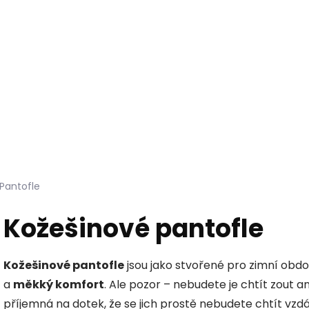
Hledat
KOŽEŠINY DO INTERIÉRU
PŘÍPRAVKY NA KŮŽI
Pantofle
Kožešinové pantofle
Kožešinové pantofle
jsou jako stvořené pro zimní obdo
a
měkký komfort
. Ale pozor – nebudete je chtít zout an
příjemná na dotek, že se jich prostě nebudete chtít vzdát