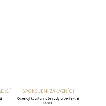
+
Fellhof TRENDY
1 499 Kč
Detail
světle hnědá
tmavě hnědá
šedá
růžová
ADICÍ
SPOKOJENÍ ZÁKAZNÍCI
í.
Oceňují kvalitu, naše rady a perfektní
servis.