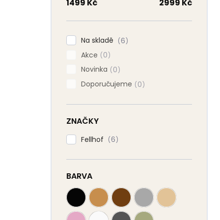
n
1499
Kč
2999
Kč
n
í
p
Na skladě
6
a
Akce
n
0
e
Novinka
0
l
Doporučujeme
0
ZNAČKY
Fellhof
6
BARVA