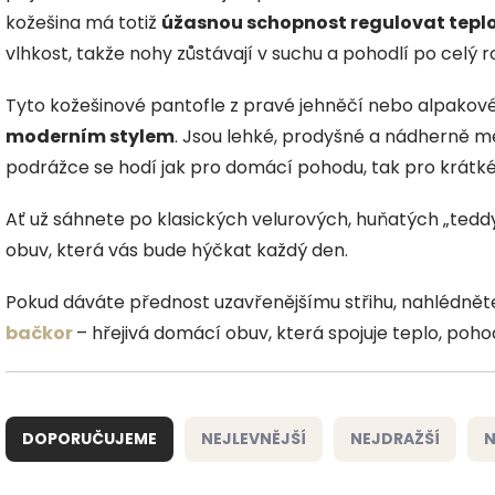
kožešina má totiž
úžasnou schopnost regulovat teplo
vlhkost, takže nohy zůstávají v suchu a pohodlí po celý r
Tyto kožešinové pantofle z pravé jehněčí nebo alpakov
moderním stylem
. Jsou lehké, prodyšné a nádherně m
podrážce se hodí jak pro domácí pohodu, tak pro krátk
Ať už sáhnete po klasických velurových, huňatých „tedd
obuv, která vás bude hýčkat každý den.
Pokud dáváte přednost uzavřenějšímu střihu, nahlédnět
bačkor
– hřejivá domácí obuv, která spojuje teplo, pohodl
Ř
a
DOPORUČUJEME
NEJLEVNĚJŠÍ
NEJDRAŽŠÍ
N
z
e