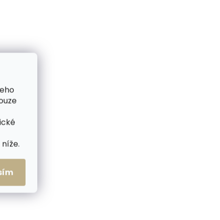
Detail
světle hnědá
šedá
šeho
pouze
ické
níže.
sím
me ihned
Skladem, odesíláme ihned
(1 ks)
(1 ks)
e
Kožešinové pantofle