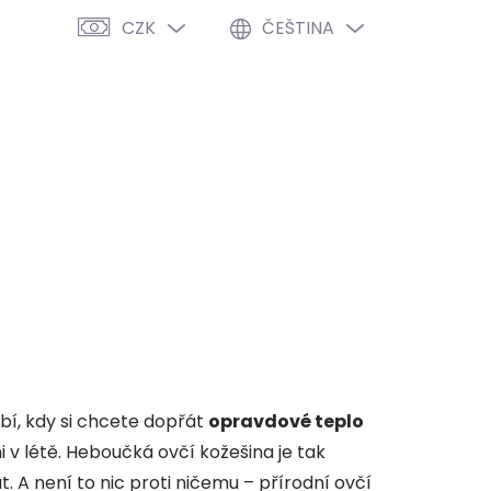
CZK
ČEŠTINA
PRÁZDNÝ KOŠÍK
NÁKUPNÍ
KOŠÍK
VÝPRODEJ %
O NÁS
BLOG
bí, kdy si chcete dopřát
opravdové teplo
i v létě. Heboučká ovčí kožešina je tak
. A není to nic proti ničemu – přírodní ovčí