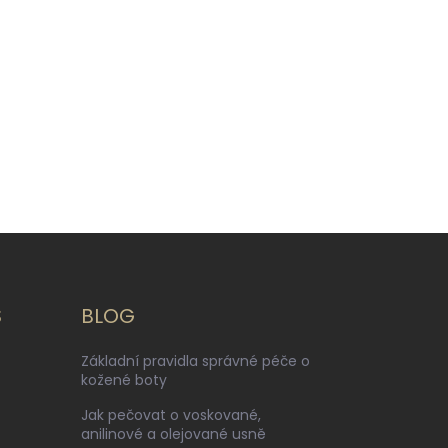
S
BLOG
Základní pravidla správné péče o
kožené boty
Jak pečovat o voskované,
anilinové a olejované usně