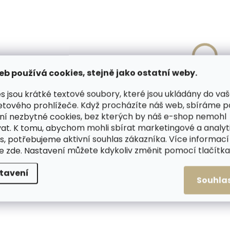
Detail
Detail
světle hnědá
khaki
černá
béžová
eb používá cookies, stejně jako ostatní weby.
s jsou krátké textové soubory, které jsou ukládány do va
etového prohlížeče. Když procházíte náš web, sbíráme 
ní nezbytné cookies, bez kterých by náš e-shop nemohl
at. K tomu, abychom mohli sbírat marketingové a analyt
s, potřebujeme aktivní souhlas zákazníka. Více informací
te
zde
. Nastavení můžete kdykoliv změnit pomocí tlačítka 
tavení
Souhla
Skladem, odesíláme ihned
Skladem, odesílá
(1 ks)
Kožešinové pantofle
Kožešinové pantofl