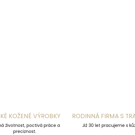
Fellhof TRENDY Teddy
Fellhof TRENDY Filz
1 699 Kč
1 499 Kč
Detail
Detail
tmavě hnědá
bílá
šedá
antracitová
O
v
l
á
d
a
c
í
p
KÉ KOŽENÉ VÝROBKY
RODINNÁ FIRMA S TR
r
v
á životnost, poctivá práce a
Již 30 let pracujeme s kůž
k
preciznost.