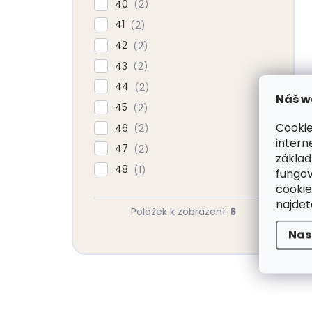
40
2
41
2
42
2
43
2
44
2
Náš w
45
2
Cookie
46
2
intern
47
2
základ
48
1
fungov
cookie
najde
Položek k zobrazení:
6
Nas