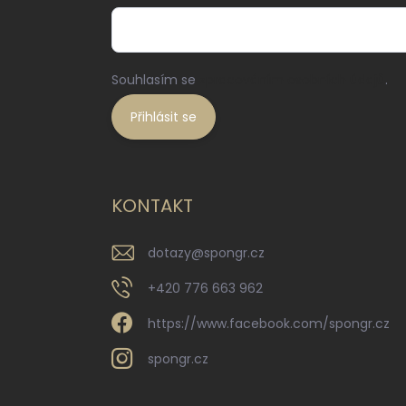
Souhlasím se
zpracováním osobních údajů
.
Přihlásit se
KONTAKT
dotazy
@
spongr.cz
+420 776 663 962
https://www.facebook.com/spongr.cz
spongr.cz