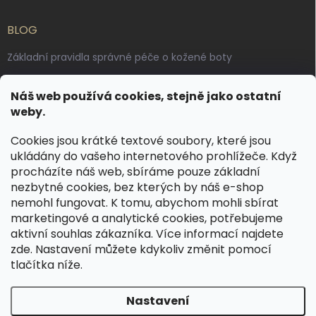
BLOG
Základní pravidla správné péče o kožené boty
Jak pečovat o voskované, anilinové a olejované usně
Náš web používá cookies, stejně jako ostatní
Výroba českých kožených opasků: vůně pravé kůže, dotek
weby.
řemesla
Cookies jsou krátké textové soubory, které jsou
ukládány do vašeho internetového prohlížeče. Když
KONTAKT
procházíte náš web, sbíráme pouze základní
nezbytné cookies, bez kterých by náš e-shop
dotazy
@
spongr.cz
nemohl fungovat. K tomu, abychom mohli sbírat
marketingové a analytické cookies, potřebujeme
+420 776 663 962
aktivní souhlas zákazníka. Více informací najdete
https://www.facebook.com/spongr.cz
zde
. Nastavení můžete kdykoliv změnit pomocí
tlačítka níže.
spongr.cz
Nastavení