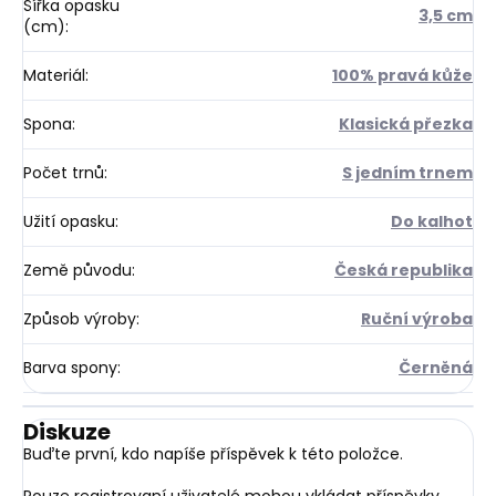
Šířka opasku
3,5 cm
(cm)
:
Materiál
:
100% pravá kůže
Spona
:
Klasická přezka
Počet trnů
:
S jedním trnem
Užití opasku
:
Do kalhot
Země původu
:
Česká republika
Způsob výroby
:
Ruční výroba
Barva spony
:
Černěná
Diskuze
Buďte první, kdo napíše příspěvek k této položce.
Pouze registrovaní uživatelé mohou vkládat příspěvky.