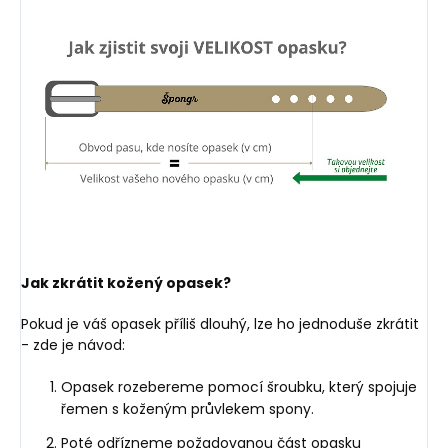
Jak zkrátit kožený opasek?
Pokud je váš opasek příliš dlouhý, lze ho jednoduše zkrátit
- zde je návod:
Opasek rozebereme pomocí šroubku, který spojuje
řemen s koženým průvlekem spony.
Poté odřízneme požadovanou část opasku