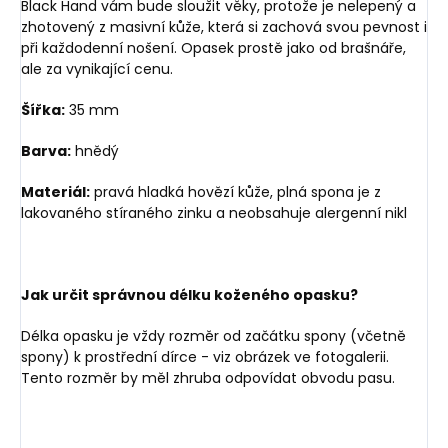
Black Hand vám bude sloužit věky, protože je nelepený a
zhotovený z masivní kůže, která si zachová svou pevnost i
při každodenní nošení. Opasek prostě jako od brašnáře,
ale za vynikající cenu.
Šířka:
35 mm
Barva:
hnědý
Materiál:
pravá hladká hovězí kůže, plná spona je z
lakovaného stíraného zinku a neobsahuje alergenní nikl
Jak určit správnou délku koženého opasku?
Délka opasku je vždy rozměr od začátku spony (včetně
spony) k prostřední dírce - viz obrázek ve fotogalerii.
Tento rozměr by měl zhruba odpovídat obvodu pasu.