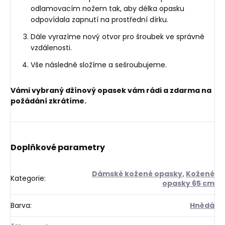
odlamovacím nožem tak, aby délka opasku
odpovídala zapnutí na prostřední dírku.
Dále vyrazíme nový otvor pro šroubek ve správné
vzdálenosti.
Vše následně složíme a sešroubujeme.
Vámi vybraný džínový opasek vám rádi a zdarma na
požádání zkrátíme.
Doplňkové parametry
Dámské kožené opasky
,
Kožené
Kategorie
:
opasky 65 cm
Barva
:
Hnědá