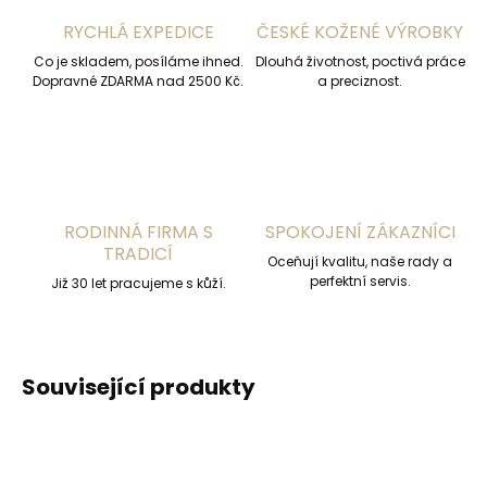
RYCHLÁ EXPEDICE
ČESKÉ KOŽENÉ VÝROBKY
Co je skladem, posíláme ihned.
Dlouhá životnost, poctivá práce
Dopravné ZDARMA nad 2500 Kč.
a preciznost.
RODINNÁ FIRMA S
SPOKOJENÍ ZÁKAZNÍCI
TRADICÍ
Oceňují kvalitu, naše rady a
perfektní servis.
Již 30 let pracujeme s kůží.
Související produkty
ČESKÁ VÝROBA