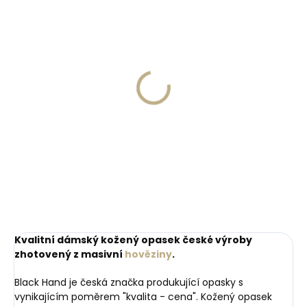
Skladem, odesíláme ihned
Skladem, odesíláme ihned
(>2 ks)
(>2 ks)
Dárková papírová
Kožená klíčenka
krabička M pro opasky
Orbitkey 2.0 Leather
šíře 30 a 35 mm
Cotton Candy růžová
45 Kč
999 Kč
Do košíku
Do košíku
Kvalitní dámský kožený opasek české výroby
zhotovený z masivní
hověziny
.
Black Hand je česká značka produkující opasky s
vynikajícím poměrem "kvalita - cena". Kožený opasek