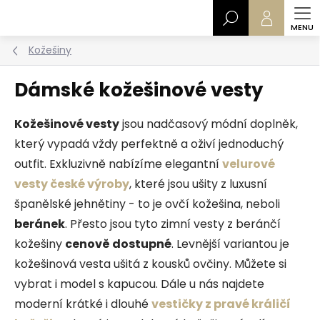
Přejít
Hledat
na
obsah
Kožešiny
Dámské kožešinové vesty
Kožešinové vesty
jsou nadčasový módní doplněk,
který vypadá vždy perfektně a oživí jednoduchý
outfit. Exkluzivně nabízíme elegantní
velurové
vesty české výroby
, které jsou ušity z luxusní
španělské jehnětiny - to je ovčí kožešina, neboli
beránek
. Přesto jsou tyto zimní vesty z beránčí
kožešiny
cenově dostupné
. Levnější variantou je
kožešinová vesta ušitá z kousků ovčiny. Můžete si
vybrat i model s kapucou. Dále u nás najdete
moderní krátké i dlouhé
vestičky z pravé králičí