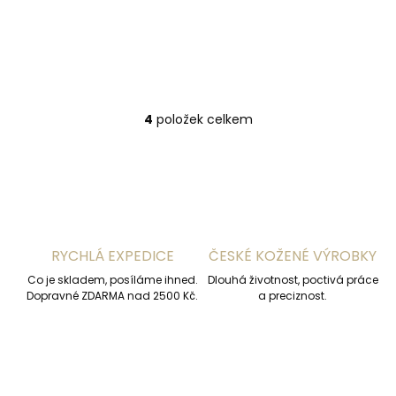
Detail
Detail
M
XXL
M
S
4
položek celkem
O
v
l
á
d
a
c
í
RYCHLÁ EXPEDICE
ČESKÉ KOŽENÉ VÝROBKY
p
r
Co je skladem, posíláme ihned.
Dlouhá životnost, poctivá práce
v
Dopravné ZDARMA nad 2500 Kč.
a preciznost.
k
y
v
ý
p
i