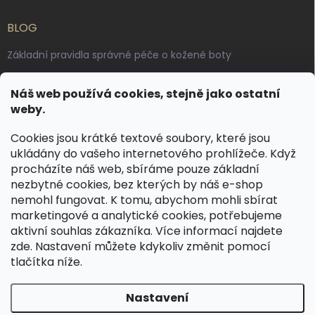
BLOG
Základní pravidla správné péče o kožené boty
Jak pečovat o voskované, anilinové a olejované usně
Náš web používá cookies, stejně jako ostatní
Výroba českých kožených opasků: vůně pravé kůže, dotek
weby.
řemesla
Cookies jsou krátké textové soubory, které jsou
ukládány do vašeho internetového prohlížeče. Když
KONTAKT
procházíte náš web, sbíráme pouze základní
nezbytné cookies, bez kterých by náš e-shop
dotazy
@
spongr.cz
nemohl fungovat. K tomu, abychom mohli sbírat
marketingové a analytické cookies, potřebujeme
+420 776 663 962
aktivní souhlas zákazníka. Více informací najdete
https://www.facebook.com/spongr.cz
zde
. Nastavení můžete kdykoliv změnit pomocí
tlačítka níže.
spongr.cz
Nastavení