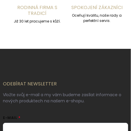
s
RODINNÁ FIRMA S
SPOKOJENÍ ZÁKAZNÍCI
u
TRADICÍ
Oceňují kvalitu, naše rady a
perfektní servis.
Již 30 let pracujeme s kůží.
Z
á
p
a
t
í
ODEBÍRAT NEWSLETTER
Vložte svůj e-mail a my vám budeme zasílat informace o
nových produktech na našem e-shopu.
E-MAIL