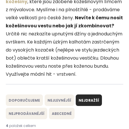
kožešiny
, které jsou zdobené kožešinovým límcem
z mývalovce. Myslíme i na plnoštíhlé - prodáváme
velké velikosti pro české ženy.
Nevíte k čemu nosit
kožešinovou vestu nebo jak jí zkombinovat?
Určitě nic nezkazíte upnutými džíny a jednoduchým
svrškem. Ke každým úzkým kalhotám zastrčeným
do vysokých kozaček (nejlépe ve stylu jezdeckých
bot) oblečte kratší kožešinovou vestičku. Dlouhou
kožešinovou vestu noste přes koženou bundu.
Využívejte módní hit - vrstvení.
Ř
a
DOPORUČUJEME
NEJLEVNĚJŠÍ
NEJDRAŽŠÍ
z
e
NEJPRODÁVANĚJŠÍ
ABECEDNĚ
n
í
4
položek celkem