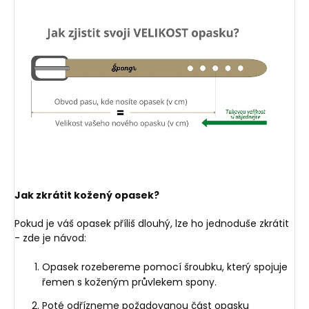
Jak zkrátit kožený opasek?
Pokud je váš opasek příliš dlouhý, lze ho jednoduše zkrátit
- zde je návod:
Opasek rozebereme pomocí šroubku, který spojuje
řemen s koženým průvlekem spony.
Poté odřízneme požadovanou část opasku