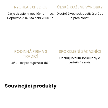
RYCHLÁ EXPEDICE
ČESKÉ KOŽENÉ VÝROBKY
Co je skladem, posíláme ihned.
Dlouhá životnost, poctivá práce
Dopravné ZDARMA nad 2500 Kč.
a preciznost.
RODINNÁ FIRMA S
SPOKOJENÍ ZÁKAZNÍCI
TRADICÍ
Oceňují kvalitu, naše rady a
perfektní servis.
Již 30 let pracujeme s kůží.
Související produkty
ČESKÁ VÝROBA