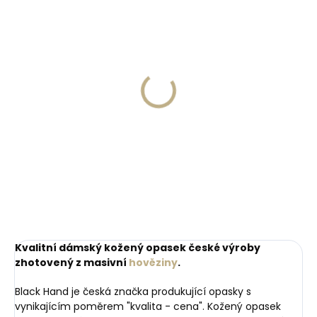
Skladem, odesíláme ihned
Skladem, odesíláme ihned
(>2 ks)
(>2 ks)
Dárková papírová
Kožená klíčenka
krabička M pro opasky
Orbitkey 2.0 Leather
šíře 30 a 35 mm
Cotton Candy růžová
45 Kč
999 Kč
Do košíku
Do košíku
Kvalitní dámský kožený opasek české výroby
zhotovený z masivní
hověziny
.
Black Hand je česká značka produkující opasky s
vynikajícím poměrem "kvalita - cena". Kožený opasek