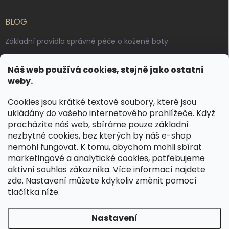
BLOG
Základní pravidla správné péče o kožené boty
Jak pečovat o voskované, anilinové a olejované usně
Náš web používá cookies, stejně jako ostatní
Výroba českých kožených opasků: vůně pravé kůže, dotek
weby.
řemesla
Cookies jsou krátké textové soubory, které jsou
ukládány do vašeho internetového prohlížeče. Když
KONTAKT
procházíte náš web, sbíráme pouze základní
nezbytné cookies, bez kterých by náš e-shop
dotazy
@
spongr.cz
nemohl fungovat. K tomu, abychom mohli sbírat
marketingové a analytické cookies, potřebujeme
+420 776 663 962
aktivní souhlas zákazníka. Více informací najdete
https://www.facebook.com/spongr.cz
zde
. Nastavení můžete kdykoliv změnit pomocí
tlačítka níže.
spongr.cz
Nastavení