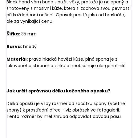
Black Hand vám bude sloužit věky, protože je nelepený a
zhotovený z masivní kůže, která si zachová svou pevnost i
při každodenní nošení. Opasek prostě jako od brašnáře,
ale za vynikající cenu.
Šířka:
35 mm
Barva:
hnědý
Materiál:
pravá hladká hovězí kůže, plná spona je z
lakovaného stíraného zinku a neobsahuje alergenní nikl
Jak určit správnou délku koženého opasku?
Délka opasku je vždy rozměr od začátku spony (včetně
spony) k prostřední dírce - viz obrázek ve fotogalerii.
Tento rozměr by měl zhruba odpovídat obvodu pasu.