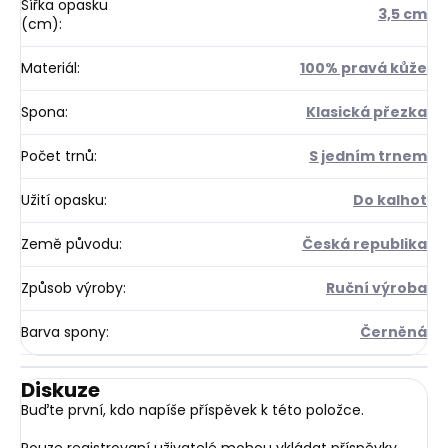
Šířka opasku
3,5 cm
(cm)
:
Materiál
:
100% pravá kůže
Spona
:
Klasická přezka
Počet trnů
:
S jedním trnem
Užití opasku
:
Do kalhot
Země původu
:
Česká republika
Způsob výroby
:
Ruční výroba
Barva spony
:
Černěná
Diskuze
Buďte první, kdo napíše příspěvek k této položce.
Pouze registrovaní uživatelé mohou vkládat příspěvky.