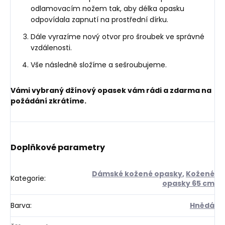
odlamovacím nožem tak, aby délka opasku
odpovídala zapnutí na prostřední dírku.
Dále vyrazíme nový otvor pro šroubek ve správné
vzdálenosti.
Vše následně složíme a sešroubujeme.
Vámi vybraný džínový opasek vám rádi a zdarma na
požádání zkrátíme.
Doplňkové parametry
Dámské kožené opasky
,
Kožené
Kategorie
:
opasky 65 cm
Barva
:
Hnědá