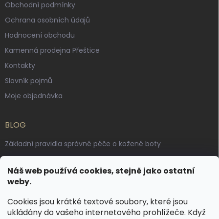
Obchodní podmínky
Ochrana osobních údajů
Hodnocení obchodu
Kamenná prodejna Přeštice
Kontakty
Slovník pojmů
Moje objednávka
BLOG
Základní pravidla správné péče o kožené boty
Jak pečovat o voskované, anilinové a olejované usně
Náš web používá cookies, stejně jako ostatní
Výroba českých kožených opasků: vůně pravé kůže, dotek
weby.
řemesla
Cookies jsou krátké textové soubory, které jsou
ukládány do vašeho internetového prohlížeče. Když
KONTAKT