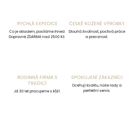
RYCHLÁ EXPEDICE
ČESKÉ KOŽENÉ VÝROBKY
Co je skladem, posíláme ihned.
Dlouhá životnost, poctivá práce
Dopravné ZDARMA nad 2500 Kč.
a preciznost.
RODINNÁ FIRMA S
SPOKOJENÍ ZÁKAZNÍCI
TRADICÍ
Oceňují kvalitu, naše rady a
perfektní servis.
Již 30 let pracujeme s kůží.