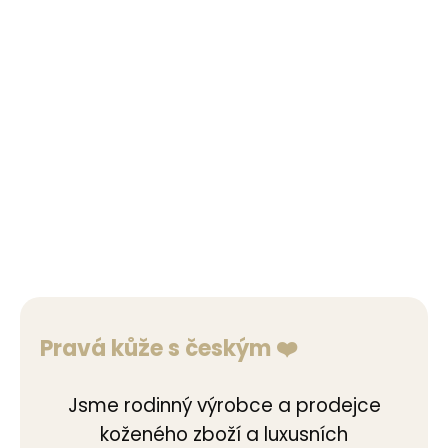
450 Kč
395 Kč
Do košíku
Detail
65 cm
70 cm
75 cm
80 cm
85 cm
90 cm
95 cm
100 cm
105 cm
Pravá kůže s českým ❤️
Jsme rodinný výrobce a prodejce
koženého zboží a luxusních