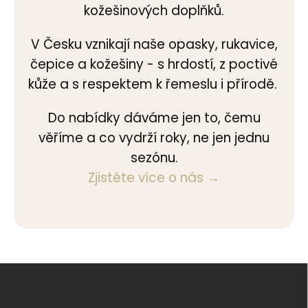
kožešinových doplňků.
V Česku vznikají naše opasky, rukavice,
čepice a kožešiny - s hrdostí, z poctivé
kůže a s respektem k řemeslu i přírodě.
Do nabídky dáváme jen to, čemu
věříme a co vydrží roky, ne jen jednu
sezónu.
Zjistěte více o nás →
Z
á
p