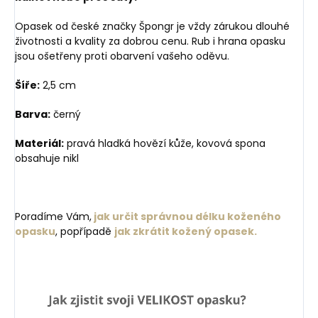
Opasek od české značky Špongr je vždy zárukou dlouhé
životnosti a kvality za dobrou cenu. Rub i hrana opasku
jsou ošetřeny proti obarvení vašeho oděvu.
Šíře:
2,5 cm
Barva:
černý
Materiál:
pravá hladká hovězí kůže, kovová spona
obsahuje nikl
Poradíme Vám,
jak určit správnou délku koženého
opasku
, popřípadě
jak zkrátit kožený opasek.