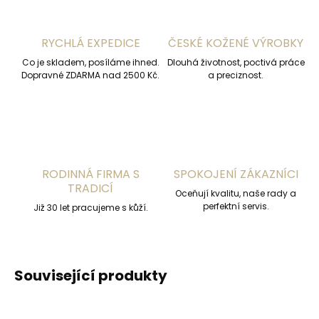
RYCHLÁ EXPEDICE
ČESKÉ KOŽENÉ VÝROBKY
Co je skladem, posíláme ihned.
Dlouhá životnost, poctivá práce
Dopravné ZDARMA nad 2500 Kč.
a preciznost.
RODINNÁ FIRMA S
SPOKOJENÍ ZÁKAZNÍCI
TRADICÍ
Oceňují kvalitu, naše rady a
perfektní servis.
Již 30 let pracujeme s kůží.
Související produkty
ČESKÁ VÝROBA