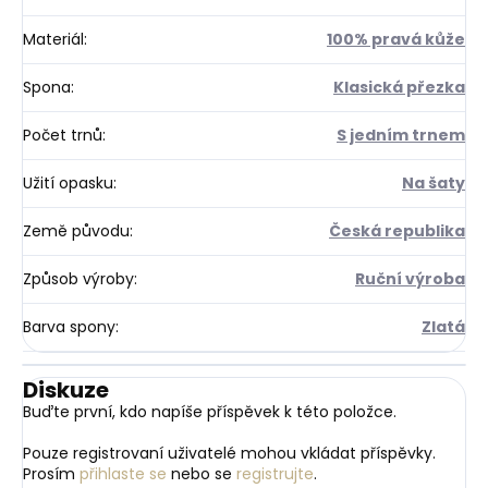
Materiál
:
100% pravá kůže
Spona
:
Klasická přezka
Počet trnů
:
S jedním trnem
Užití opasku
:
Na šaty
Země původu
:
Česká republika
Způsob výroby
:
Ruční výroba
Barva spony
:
Zlatá
Diskuze
Buďte první, kdo napíše příspěvek k této položce.
Pouze registrovaní uživatelé mohou vkládat příspěvky.
Prosím
přihlaste se
nebo se
registrujte
.