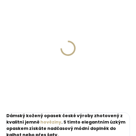
ZDARM
Skladem, odesíláme ihned
Skladem, odesíláme ihned
(>2 ks)
(1 ks)
Dárková papírová
Kožené pouzdro na
krabička M pro opasky
karty SECRID
šíře 30 a 35 mm
Slimwallet Vintage
Orange oranžová
45 Kč
1 749 Kč
cihlová
Do košíku
Do košíku
Dámský kožený opasek české výroby zhotovený z
kvalitní jemné
hověziny
. S tímto elegantním úzkým
opaskem získáte nadčasový módní doplněk do
kalhot nebo přes šaty.