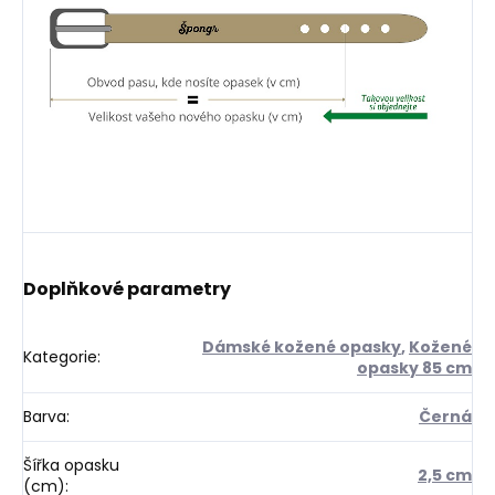
Doplňkové parametry
Dámské kožené opasky
,
Kožené
Kategorie
:
opasky 85 cm
Barva
:
Černá
Šířka opasku
2,5 cm
(cm)
: