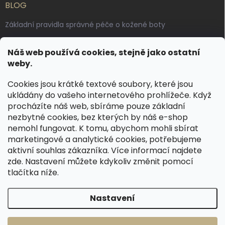
BLOG
Základní pravidla správné péče o kožené boty
Jak pečovat o voskované, anilinové a olejované usně
Náš web používá cookies, stejně jako ostatní
Výroba českých kožených opasků: vůně pravé kůže, dotek
weby.
řemesla
Cookies jsou krátké textové soubory, které jsou
ukládány do vašeho internetového prohlížeče. Když
KONTAKT
procházíte náš web, sbíráme pouze základní
nezbytné cookies, bez kterých by náš e-shop
dotazy
@
spongr.cz
nemohl fungovat. K tomu, abychom mohli sbírat
marketingové a analytické cookies, potřebujeme
+420 776 663 962
aktivní souhlas zákazníka. Více informací najdete
https://www.facebook.com/spongr.cz
zde
. Nastavení můžete kdykoliv změnit pomocí
tlačítka níže.
spongr.cz
Nastavení