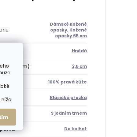
Dámské kožené
orie
:
opasky
,
Kožené
opasky 65 cm
Hnědá
šeho
 opasku (cm)
:
3,5 cm
pouze
ál
:
100% pravá kůže
ické
a
:
Klasická přezka
níže.
 trnů
:
S jedním trnem
sím
opasku
:
Do kalhot