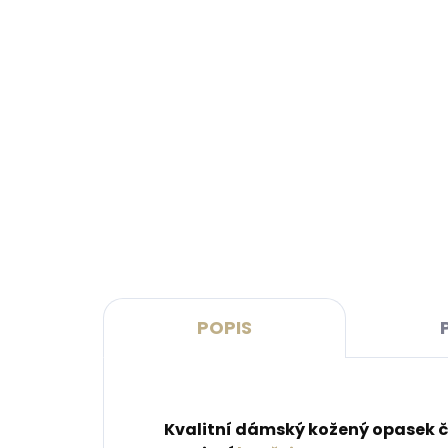
Skladem, odesíláme ihned
(>2 ks)
Dárková papírová krabička
Kože
M pro opasky šíře 30 a 35
Leat
mm
růžo
45 Kč
999
Do košíku
Do 
POPIS
Kvalitní dámský kožený opasek č