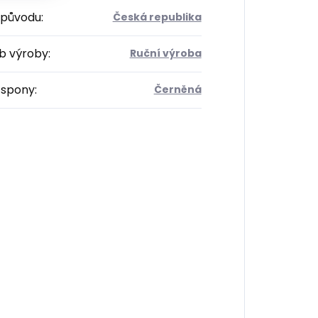
původu
:
Česká republika
b výroby
:
Ruční výroba
 spony
:
Černěná