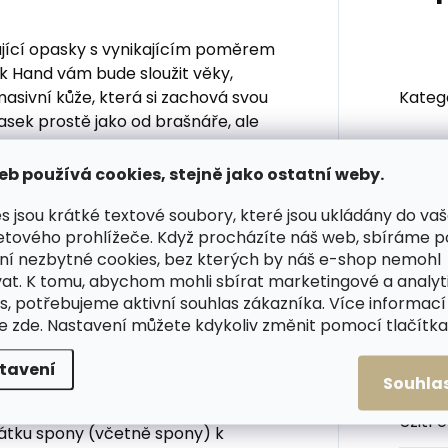
jící opasky s vynikajícím poměrem
ck Hand vám bude sloužit věky,
asivní kůže, která si zachová svou
Kateg
asek prostě jako od brašnáře, ale
Barva
:
eb používá cookies, stejně jako ostatní weby.
s jsou krátké textové soubory, které jsou ukládány do va
Šířka
etového prohlížeče. Když procházíte náš web, sbíráme 
ní nezbytné cookies, bez kterých by náš e-shop nemohl
Materi
 plná spona je z lakovaného
at. K tomu, abychom mohli sbírat marketingové a analyt
ní nikl
s, potřebujeme aktivní souhlas zákazníka. Více informací
Spon
te
zde
. Nastavení můžete kdykoliv změnit pomocí tlačítka 
tavení
Počet
Souhla
ho opasku?
Užití 
átku spony (včetně spony) k