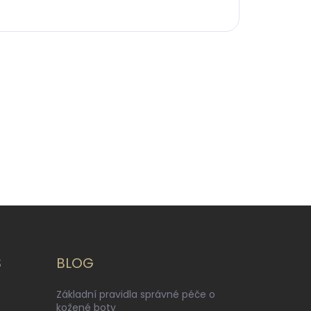
S
BLOG
Základní pravidla správné péče o
kožené boty