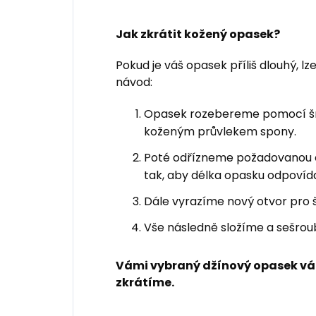
Jak zkrátit kožený opasek?
Pokud je váš opasek příliš dlouhý, lz
návod:
Opasek rozebereme pomocí šro
koženým průvlekem spony.
Poté odřízneme požadovanou
tak, aby délka opasku odpovída
Dále vyrazíme nový otvor pro 
Vše následně složíme a sešrou
Vámi vybraný džínový opasek vá
zkrátíme.