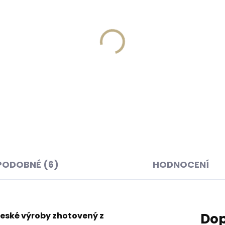
Skladem, odesíláme ihned
Skladem, odesíláme 
(>2 ks)
(
ná klíčenka Orbitkey 2.0
Kožená klíčenka Orbitke
her Cotton Candy
Leather Cocoa Rose svě
vá
hnědá
 Kč
999 Kč
košíku
Do košíku
PODOBNÉ (6)
HODNOCENÍ
eské výroby zhotovený z
Dop