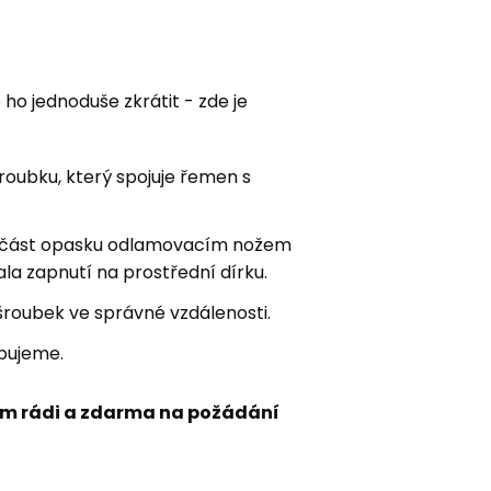
e ho jednoduše zkrátit - zde je
ubku, který spojuje řemen s
 část opasku odlamovacím nožem
la zapnutí na prostřední dírku.
šroubek ve správné vzdálenosti.
bujeme.
m rádi a zdarma na požádání