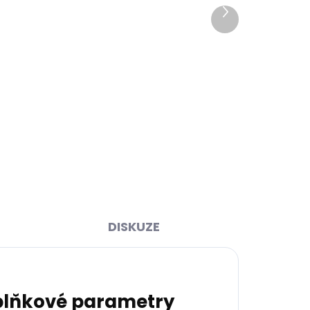
Další
produkt
ihned
Skladem, odesíláme ihned
>2 ks)
(1 ks)
y 2.0
Kožená klíčenka Orbitkey 2.0
tle
Leather Island Green zelená
999 Kč
Do košíku
DISKUZE
lňkové parametry