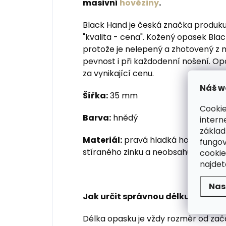
masivní
hověziny
.
Black Hand je česká značka produku
"kvalita - cena". Kožený opasek Bla
protože je nelepený a zhotovený z m
pevnost i při každodenní nošení. Op
za vynikající cenu.
Náš w
Šířka:
35 mm
Cookie
Barva:
hnědý
intern
základ
Materiál:
pravá hladká hovězí kůže,
fungov
stíraného zinku a neobsahuje alergen
cookie
najde
Nas
Jak určit správnou délku kožené
Délka opasku je vždy rozměr od zač