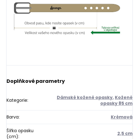
Doplňkové parametry
Dámské kožené opasky
,
Kožené
Kategorie
:
opasky 85 cm
Barva
:
Krémová
Šířka opasku
2,5 cm
(cm)
: