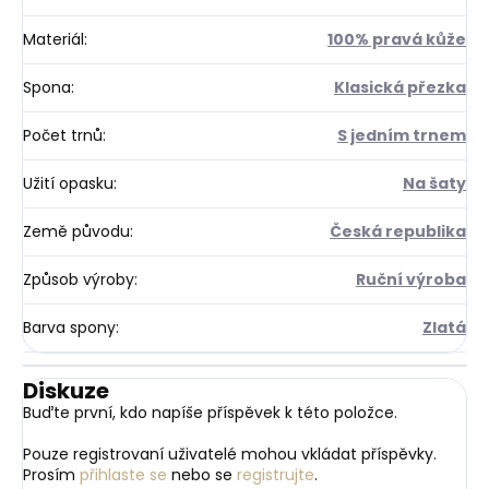
Materiál
:
100% pravá kůže
Spona
:
Klasická přezka
Počet trnů
:
S jedním trnem
Užití opasku
:
Na šaty
Země původu
:
Česká republika
Způsob výroby
:
Ruční výroba
Barva spony
:
Zlatá
Diskuze
Buďte první, kdo napíše příspěvek k této položce.
Pouze registrovaní uživatelé mohou vkládat příspěvky.
Prosím
přihlaste se
nebo se
registrujte
.