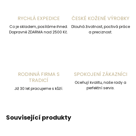
RYCHLÁ EXPEDICE
ČESKÉ KOŽENÉ VÝROBKY
Co je skladem, posíláme ihned.
Dlouhá životnost, poctivá práce
Dopravné ZDARMA nad 2500 Kč.
a preciznost.
RODINNÁ FIRMA S
SPOKOJENÍ ZÁKAZNÍCI
TRADICÍ
Oceňují kvalitu, naše rady a
perfektní servis.
Již 30 let pracujeme s kůží.
Související produkty
ČESKÁ VÝROBA