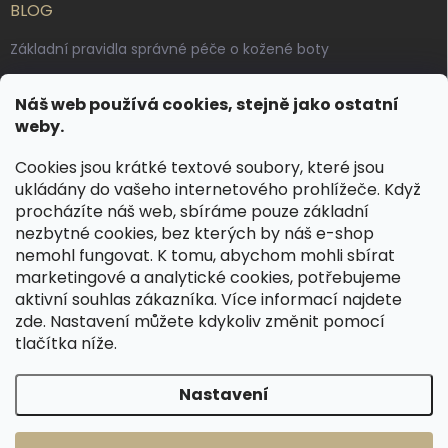
BLOG
Základní pravidla správné péče o kožené boty
Jak pečovat o voskované, anilinové a olejované usně
Náš web používá cookies, stejně jako ostatní
Výroba českých kožených opasků: vůně pravé kůže, dotek
weby.
řemesla
Cookies jsou krátké textové soubory, které jsou
ukládány do vašeho internetového prohlížeče. Když
KONTAKT
procházíte náš web, sbíráme pouze základní
nezbytné cookies, bez kterých by náš e-shop
dotazy
@
spongr.cz
nemohl fungovat. K tomu, abychom mohli sbírat
marketingové a analytické cookies, potřebujeme
+420 776 663 962
aktivní souhlas zákazníka. Více informací najdete
https://www.facebook.com/spongr.cz
zde
. Nastavení můžete kdykoliv změnit pomocí
tlačítka níže.
spongr.cz
Nastavení