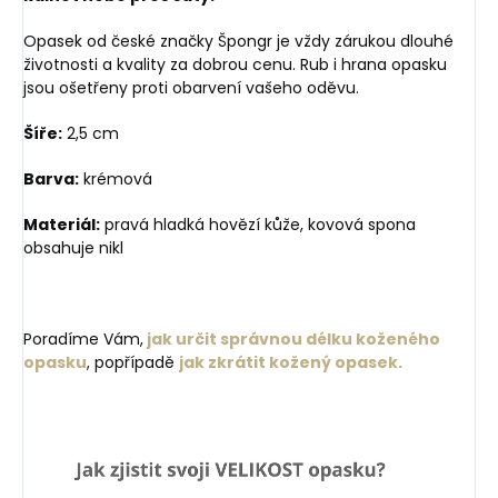
Opasek od české značky Špongr je vždy zárukou dlouhé
životnosti a kvality za dobrou cenu. Rub i hrana opasku
jsou ošetřeny proti obarvení vašeho oděvu.
Šíře:
2,5 cm
Barva:
krémová
Materiál:
pravá hladká hovězí kůže, kovová spona
obsahuje nikl
Poradíme Vám,
jak určit správnou délku koženého
opasku
, popřípadě
jak zkrátit kožený opasek.