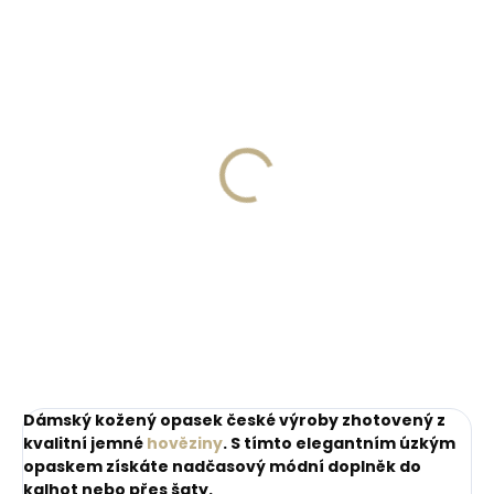
ZDARM
Skladem, odesíláme ihned
Skladem, odesíláme ihned
(>2 ks)
(1 ks)
Dárková papírová
Kožené pouzdro na
krabička M pro opasky
karty SECRID
šíře 30 a 35 mm
Slimwallet Vintage
Orange oranžová
45 Kč
1 749 Kč
cihlová
Do košíku
Do košíku
Dámský kožený opasek české výroby zhotovený z
kvalitní jemné
hověziny
. S tímto elegantním úzkým
opaskem získáte nadčasový módní doplněk do
kalhot nebo přes šaty.