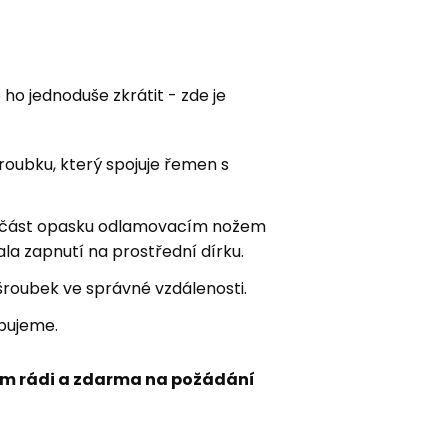
e ho jednoduše zkrátit - zde je
ubku, který spojuje řemen s
 část opasku odlamovacím nožem
la zapnutí na prostřední dírku.
šroubek ve správné vzdálenosti.
bujeme.
m rádi a zdarma na požádání