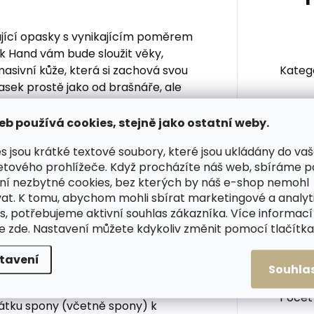
jící opasky s vynikajícím poměrem
ck Hand vám bude sloužit věky,
asivní kůže, která si zachová svou
Kateg
asek prostě jako od brašnáře, ale
Barva
:
eb používá cookies, stejně jako ostatní weby.
s jsou krátké textové soubory, které jsou ukládány do va
Šířka
etového prohlížeče. Když procházíte náš web, sbíráme 
ní nezbytné cookies, bez kterých by náš e-shop nemohl
Materi
 spona je z lakovaného stíraného
at. K tomu, abychom mohli sbírat marketingové a analyt
s, potřebujeme aktivní souhlas zákazníka. Více informací
Vlastn
te
zde
. Nastavení můžete kdykoliv změnit pomocí tlačítka 
tavení
Spon
Souhla
ho opasku?
Počet
átku spony (včetně spony) k