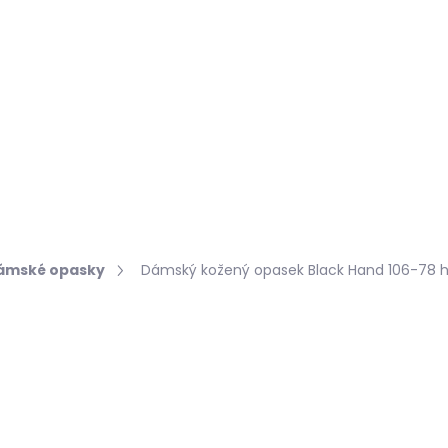
Hledat
KOŽEŠINY DO INTERIÉRU
PŘÍPRAVKY NA KŮŽI
ámské opasky
Dámský kožený opasek Black Hand 106-78 
o
Podrobnosti hodnocení
729 Kč
Měrná
ZVOLTE VARIANTU
cena: