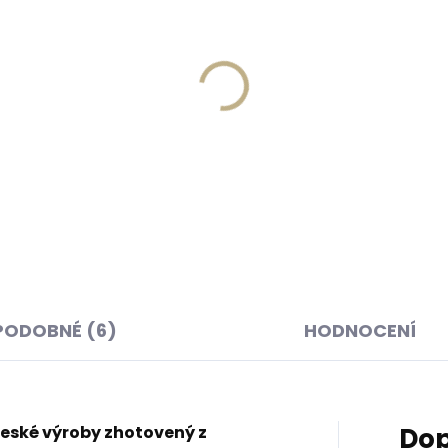
Skladem, odesíláme ihned
Skladem, odesíláme 
(>2 ks)
(
ná klíčenka Orbitkey 2.0
Kožená klíčenka Orbitke
her Cotton Candy
Leather Cocoa Rose svě
vá
hnědá
 Kč
999 Kč
košíku
Do košíku
PODOBNÉ (6)
HODNOCENÍ
eské výroby zhotovený z
Dop