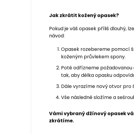
Jak zkrátit kožený opasek?
Pokud je váš opasek příliš dlouhý, lz
návod:
Opasek rozebereme pomocí šro
koženým průvlekem spony.
Poté odřízneme požadovanou
tak, aby délka opasku odpovída
Dále vyrazíme nový otvor pro 
Vše následně složíme a sešrou
Vámi vybraný džínový opasek vá
zkrátíme.