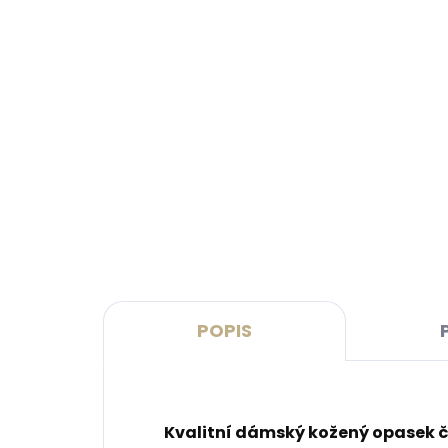
Skladem, odesíláme ihned
(>2 ks)
Dárková papírová krabička L
Kože
pro opasky šíře 40 a 50 mm
Leat
růžo
45 Kč
999
Do košíku
Do 
POPIS
Kvalitní dámský kožený opasek č