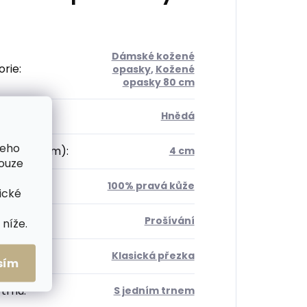
Dámské kožené
orie
:
opasky
,
Kožené
opasky 80 cm
Hnědá
šeho
 opasku (cm)
:
4 cm
pouze
ál
:
100% pravá kůže
ické
osti +
:
Prošívání
níže.
a
:
Klasická přezka
sím
 trnů
:
S jedním trnem