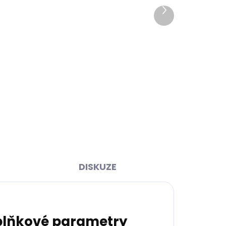
Další
produkt
ihned
Skladem, odesíláme ihned
>2 ks)
(1 ks)
y 2.0
Dámská kožená peněženka
tle
Carmelo 2121 Nude
899 Kč
Do košíku
DISKUZE
lňkové parametry