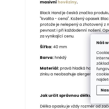
masivní
hověziny
.
Black Hand je česká značka produku
"kvalita - cena". Kožený opasek Bla
protože je nelepený a zhotovený z m
pevnost i při každodenní nošení. Op
za vynikající cenu.
Náš w
Šířka:
40 mm
Cookie
Barva:
hnědý
intern
základ
Materiál:
pravá hladká hovězí kůže,
fungov
cookie
zinku a neobsahuje alergenní nikl
najde
Nas
Jak určit správnou délku kožené
Délka opasku je vždy rozměr od zač