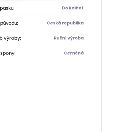
opasku
:
Do kalhot
původu
:
Česká republika
b výroby
:
Ruční výroba
 spony
:
Černěná