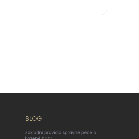
S
BLOG
Základní pravidla správné péče o
kožené boty