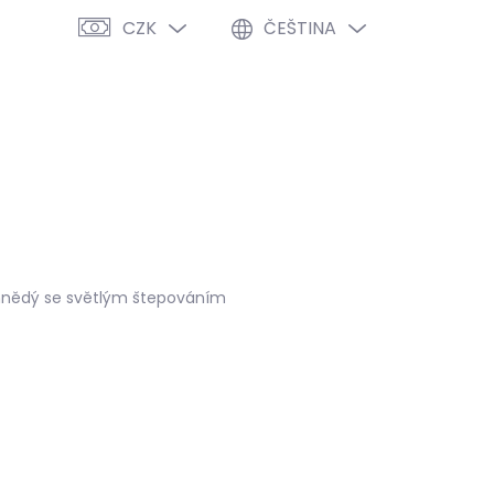
CZK
ČEŠTINA
PRÁZDNÝ KOŠÍK
NÁKUPNÍ
KOŠÍK
VÝPRODEJ %
O NÁS
BLOG
hnědý se světlým štepováním