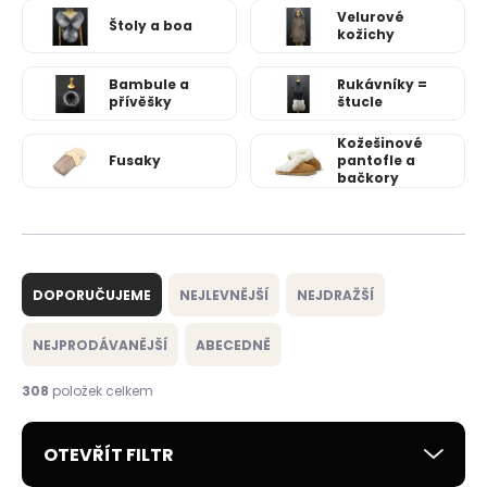
Velurové
Štoly a boa
kožichy
Bambule a
Rukávníky =
přívěšky
štucle
Kožešinové
Fusaky
pantofle a
bačkory
Ř
a
DOPORUČUJEME
NEJLEVNĚJŠÍ
NEJDRAŽŠÍ
z
e
NEJPRODÁVANĚJŠÍ
ABECEDNĚ
n
í
308
položek celkem
p
r
OTEVŘÍT FILTR
o
d