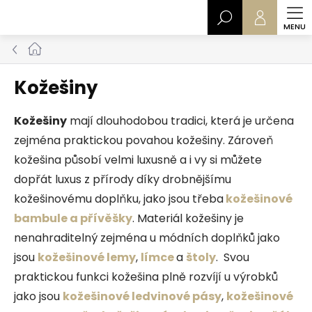
Přejít
Hledat
na
obsah
Domů
Kožešiny
Kožešiny
mají dlouhodobou tradici, která je určena
zejména praktickou povahou kožešiny. Zároveň
kožešina působí velmi luxusně a i vy si můžete
dopřát luxus z přírody díky drobnějšímu
kožešinovému doplňku, jako jsou třeba
kožešinové
bambule a přívěšky
. Materiál kožešiny je
nenahraditelný zejména u módních doplňků jako
jsou
kožešinové lemy
,
límce
a
štoly
. Svou
praktickou funkci kožešina plně rozvíjí u výrobků
jako jsou
kožešinové ledvinové pásy
,
kožešinové