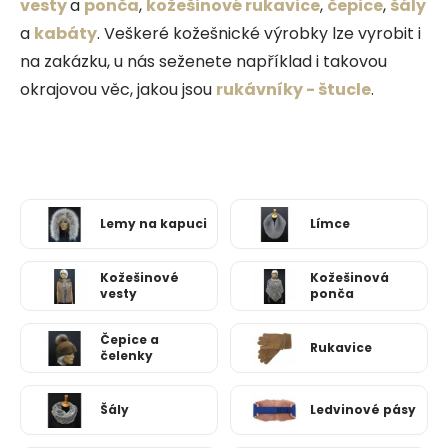
vesty
a
ponča
,
kožešinové rukavice
,
čepice
,
šály
a
kabáty
. Veškeré kožešnické výrobky lze vyrobit i
na zakázku, u nás seženete například i takovou
okrajovou věc, jakou jsou
rukávníky - štucle
.
Lemy na kapuci
Límce
Kožešinové
Kožešinová
vesty
ponča
Čepice a
Rukavice
čelenky
Šály
Ledvinové pásy