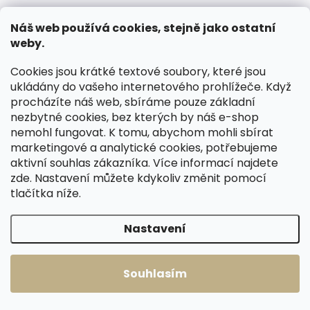
Náš web používá cookies, stejně jako ostatní
Skladem, odesíláme ihned
Skladem, odesíláme ihned
weby.
(1 ks)
(>2 ks)
Kožešinový klobouk
Kožešinová masážní
Cookies jsou krátké textové soubory, které jsou
z ovčiny K03 béžový
rukavice z králičí
ukládány do vašeho internetového prohlížeče. Když
kožešiny MAR72
procházíte náš web, sbíráme pouze základní
690 Kč
nezbytné cookies, bez kterých by náš e-shop
850 Kč
Detail
nemohl fungovat. K tomu, abychom mohli sbírat
Do košíku
marketingové a analytické cookies, potřebujeme
55/56 cm
56/57 cm
aktivní souhlas zákazníka. Více informací najdete
zde
. Nastavení můžete kdykoliv změnit pomocí
tlačítka níže.
Nastavení
Souhlasím