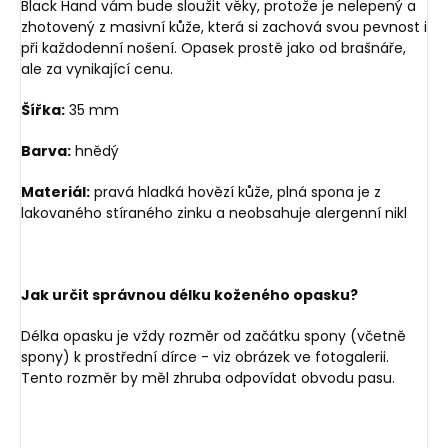
Black Hand vám bude sloužit věky, protože je nelepený a
zhotovený z masivní kůže, která si zachová svou pevnost i
při každodenní nošení. Opasek prostě jako od brašnáře,
ale za vynikající cenu.
Šířka:
35 mm
Barva:
hnědý
Materiál:
pravá hladká hovězí kůže, plná spona je z
lakovaného stíraného zinku a neobsahuje alergenní nikl
Jak určit správnou délku koženého opasku?
Délka opasku je vždy rozměr od začátku spony (včetně
spony) k prostřední dírce - viz obrázek ve fotogalerii.
Tento rozměr by měl zhruba odpovídat obvodu pasu.