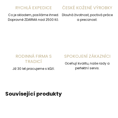
RYCHLÁ EXPEDICE
ČESKÉ KOŽENÉ VÝROBKY
Co je skladem, posíláme ihned.
Dlouhá životnost, poctivá práce
Dopravné ZDARMA nad 2500 Kč.
a preciznost.
RODINNÁ FIRMA S
SPOKOJENÍ ZÁKAZNÍCI
TRADICÍ
Oceňují kvalitu, naše rady a
perfektní servis.
Již 30 let pracujeme s kůží.
Související produkty
ČESKÁ VÝROBA