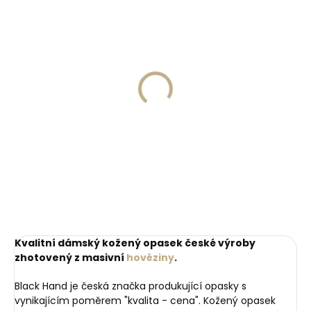
Skladem, odesíláme ihned
Skladem, odesíláme ihned
(>2 ks)
(>2 ks)
Dárková papírová
Kožená klíčenka
krabička M pro opasky
Orbitkey 2.0 Leather
šíře 30 a 35 mm
Cotton Candy růžová
45 Kč
999 Kč
Do košíku
Do košíku
Kvalitní dámský kožený opasek české výroby
zhotovený z masivní
hověziny
.
Black Hand je česká značka produkující opasky s
vynikajícím poměrem "kvalita - cena". Kožený opasek