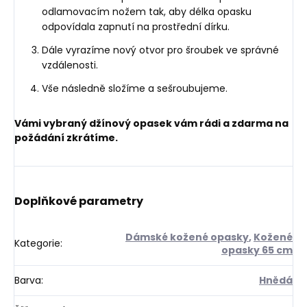
odlamovacím nožem tak, aby délka opasku
odpovídala zapnutí na prostřední dírku.
Dále vyrazíme nový otvor pro šroubek ve správné
vzdálenosti.
Vše následně složíme a sešroubujeme.
Vámi vybraný džínový opasek vám rádi a zdarma na
požádání zkrátíme.
Doplňkové parametry
Dámské kožené opasky
,
Kožené
Kategorie
:
opasky 65 cm
Barva
:
Hnědá