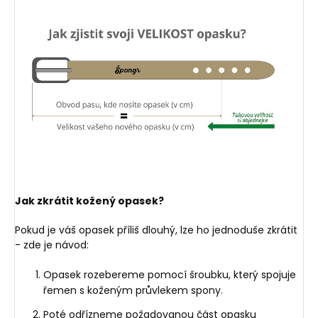
Jak zkrátit kožený opasek?
Pokud je váš opasek příliš dlouhý, lze ho jednoduše zkrátit
- zde je návod:
Opasek rozebereme pomocí šroubku, který spojuje
řemen s koženým průvlekem spony.
Poté odřízneme požadovanou část opasku