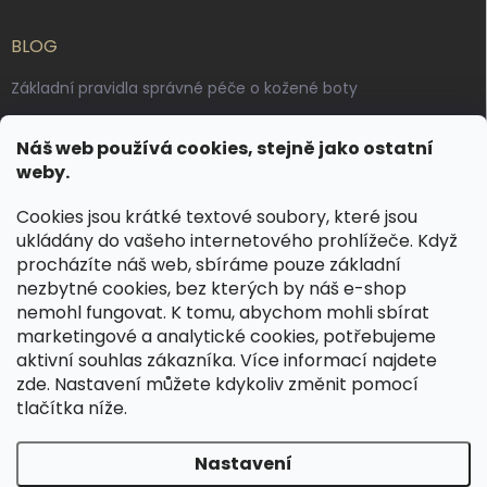
BLOG
Základní pravidla správné péče o kožené boty
Jak pečovat o voskované, anilinové a olejované usně
Náš web používá cookies, stejně jako ostatní
Výroba českých kožených opasků: vůně pravé kůže, dotek
weby.
řemesla
Cookies jsou krátké textové soubory, které jsou
ukládány do vašeho internetového prohlížeče. Když
KONTAKT
procházíte náš web, sbíráme pouze základní
nezbytné cookies, bez kterých by náš e-shop
dotazy
@
spongr.cz
nemohl fungovat. K tomu, abychom mohli sbírat
marketingové a analytické cookies, potřebujeme
+420 776 663 962
aktivní souhlas zákazníka. Více informací najdete
https://www.facebook.com/spongr.cz
zde
. Nastavení můžete kdykoliv změnit pomocí
tlačítka níže.
spongr.cz
Nastavení