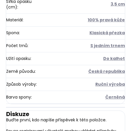
Šířka opasku
3,5 cm
(cm)
:
Materiál
:
100% pravá kůže
Spona
:
Klasická přezka
Počet trnů
:
S jedním trnem
Užití opasku
:
Do kalhot
Země původu
:
Česká republika
Způsob výroby
:
Ruční výroba
Barva spony
:
Černěná
Diskuze
Buďte první, kdo napíše příspěvek k této položce.
Pouze registrovaní uživatelé mohou vkládat příspěvky.