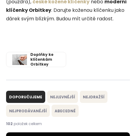
(pouzdra),
české kožené klíčenky
nebo
moderní
klíčenky Orbitkey
. Darujte koženou klíčenku jako
dárek svým blízkým. Budou mít určitě radost.
Doplňky ke
klíčenkám
Orbitkey
Ř
a
DOPORUČUJEME
NEJLEVNĚJŠÍ
NEJDRAŽŠÍ
z
e
NEJPRODÁVANĚJŠÍ
ABECEDNĚ
n
í
102
položek celkem
p