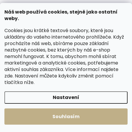
y
Co je skladem, posíláme ihned.
v
Dlouhá životnost, poctivá práce
Náš web používá cookies, stejně jako ostatní
Dopravné ZDARMA nad 2500 Kč.
a preciznost.
ý
p
weby.
i
s
Cookies jsou krátké textové soubory, které jsou
u
ukládány do vašeho internetového prohlížeče. Když
procházíte náš web, sbíráme pouze základní
nezbytné cookies, bez kterých by náš e-shop
RODINNÁ FIRMA S
SPOKOJENÍ ZÁKAZNÍCI
nemohl fungovat. K tomu, abychom mohli sbírat
TRADICÍ
Oceňují kvalitu, naše rady a
marketingové a analytické cookies, potřebujeme
perfektní servis.
Již 30 let pracujeme s kůží.
aktivní souhlas zákazníka. Více informací najdete
zde
. Nastavení můžete kdykoliv změnit pomocí
tlačítka níže.
Z
Nastavení
á
p
a
Souhlasím
t
í
ODEBÍRAT NEWSLETTER