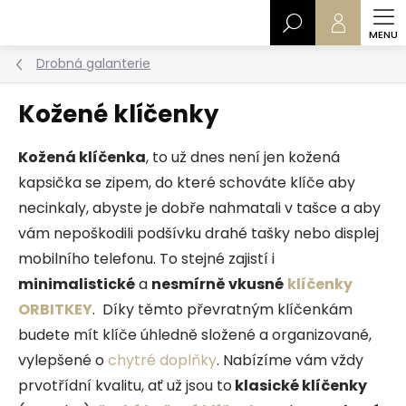
Přejít
Hledat
na
obsah
Drobná galanterie
Kožené klíčenky
Kožená klíčenka
, to už dnes není jen kožená
kapsička se zipem, do které schováte klíče aby
necinkaly, abyste je dobře nahmatali v tašce a aby
vám nepoškodili podšívku drahé tašky nebo displej
mobilního telefonu. To stejné zajistí i
minimalistické
a
nesmírně vkusné
klíčenky
ORBITKEY
. Díky těmto převratným klíčenkám
budete mít klíče úhledně složené a organizované,
vylepšené o
chytré doplňky
. Nabízíme vám vždy
prvotřídní kvalitu, ať už jsou to
klasické klíčenky