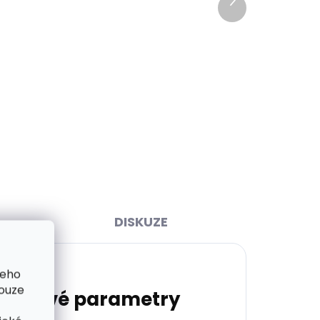
produkt
Skladem, odesíláme ihned
ihned
(2 ks)
>2 ks)
Kožená peněženka SECRID
lzám
Miniwallet Vintage Yellow
žlutá
1 749 Kč
Do košíku
DISKUZE
šeho
pouze
lňkové parametry