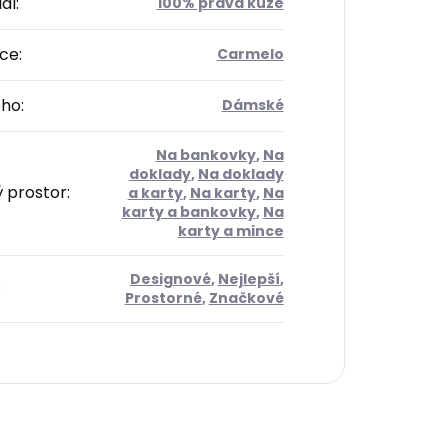
ál
:
100% pravá kůže
ce
:
Carmelo
oho
:
Dámské
Na bankovky
,
Na
doklady
,
Na doklady
ý prostor
:
a karty
,
Na karty
,
Na
karty a bankovky
,
Na
karty a mince
Designové
,
Nejlepší
,
:
Prostorné
,
Značkové