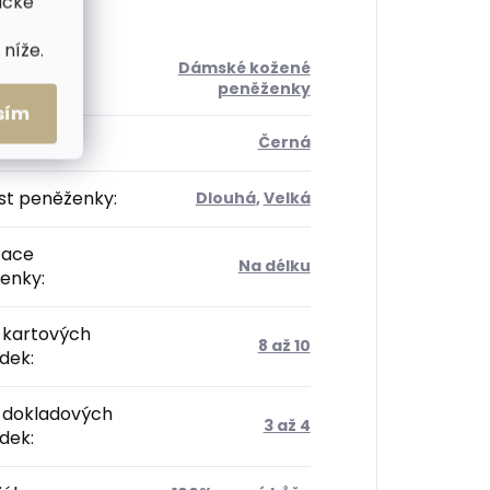
ické
níže.
Dámské kožené
orie
:
peněženky
sím
Černá
ost peněženky
:
Dlouhá
,
Velká
tace
Na délku
enky
:
 kartových
8 až 10
ádek
:
 dokladových
3 až 4
ádek
: