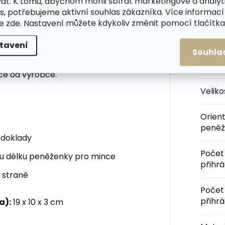
at. K tomu, abychom mohli sbírat marketingové a analyt
ná peněženka s velkým
s, potřebujeme aktivní souhlas zákazníka. Více informací
apsou na zip.
te
zde
. Nastavení můžete kdykoliv změnit pomocí tlačítka 
Kateg
tavení
Souhla
ové logo. Peněženku obdržíte
Barva
:
ce od výrobce.
Velik
Orien
peněž
 doklady
Počet
lou délku peněženky pro mince
přihr
í straně
Počet
přihr
a):
19 x 10 x 3 cm