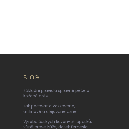
S
BLOG
Základní pravidla správné péče o
kožené boty
Jak pečovat o voskované,
anilinové a olejované usně
Výroba českých kožených opasků:
vůně pravé kůže, dotek řemesla