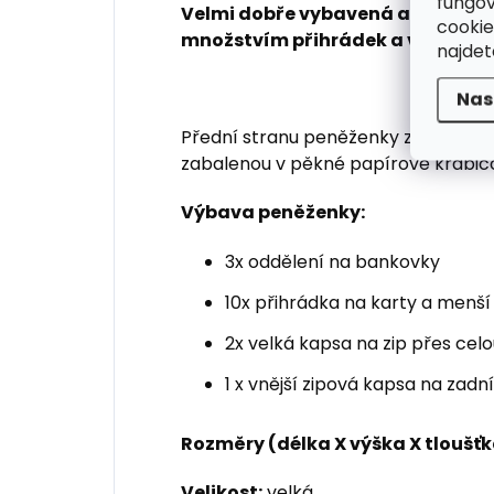
fungov
Velmi dobře vybavená a prostor
cookie
množstvím přihrádek a vnitřní k
najde
Nas
Přední stranu peněženky zdobí kov
zabalenou v pěkné papírové krabič
Výbava peněženky:
3x oddělení na bankovky
10x přihrádka na karty a menší
2x velká kapsa na zip přes ce
1 x vnější zipová kapsa na zadn
Rozměry (délka X výška X tloušťk
Velikost:
velká