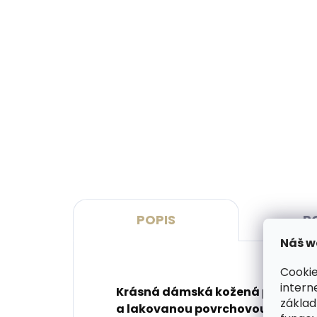
Vyrobíme do 20 dnů
(>2 ks)
Gravírování monogramu na
Grav
peněženku
pen
269 Kč
329
Do košíku
Do 
POPIS
P
Náš w
Cookie
intern
Krásná dámská kožená peněženka
základ
a lakovanou povrchovou úpravou,