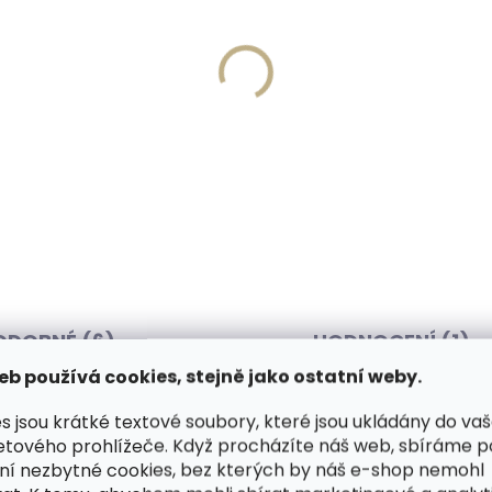
Vyrobíme do 20 dnů
Skladem, odesíláme 
(>2 ks)
(
írování textu na
Collonil Nilfett 75 ml ba
ěženku
na hladkou kůži
 Kč
208 Kč
košíku
Do košíku
ODOBNÉ (6)
HODNOCENÍ (1)
eb používá cookies, stejně jako ostatní weby.
s jsou krátké textové soubory, které jsou ukládány do va
etového prohlížeče. Když procházíte náš web, sbíráme 
 v červené se vzorem motýlků
Dop
ní nezbytné cookies, bez kterých by náš e-shop nemohl
 která je opravdu nezničitelná.