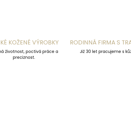
KÉ KOŽENÉ VÝROBKY
RODINNÁ FIRMA S TR
á životnost, poctivá práce a
Již 30 let pracujeme s kůž
preciznost.
UČUJEME
DOPORUČUJEME