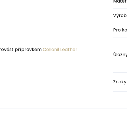
Materi
Výrob
Pro k
 provést přípravkem
Collonil Leather
Úložn
Znaky