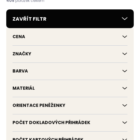
405
položek celkem
p
r
ZAVŘÍT FILTR
o
d
u
CENA
k
t
ů
ZNAČKY
BARVA
MATERIÁL
ORIENTACE PENĚŽENKY
POČET DOKLADOVÝCH PŘIHRÁDEK
POČET KARTOVÝCH PŘIHRÁDEK