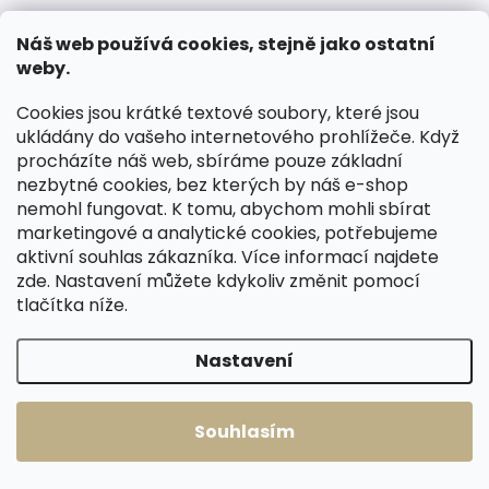
Náš web používá cookies, stejně jako ostatní
weby.
Cookies jsou krátké textové soubory, které jsou
Skladem, odesíláme ihned
Skladem, odesíláme ihned
ukládány do vašeho internetového prohlížeče. Když
(>2 ks)
(>2 ks)
procházíte náš web, sbíráme pouze základní
Kožená peněženka
Malá dámská
nezbytné cookies, bez kterých by náš e-shop
Cosset 4510 Red
kožená peněženka
nemohl fungovat. K tomu, abychom mohli sbírat
Komodo červená
Cosset 4509
marketingové a analytické cookies, potřebujeme
Komodo černá
1 199 Kč
1 199 Kč
aktivní souhlas zákazníka. Více informací najdete
zde
. Nastavení můžete kdykoliv změnit pomocí
Do košíku
Do košíku
tlačítka níže.
Nastavení
Načíst 60 dalších
Souhlasím
1
7
O
S
v
t
405
položek celkem