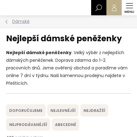
Přejít
Hledat
na
obsah
Dámské
Nejlepší dámské peněženky
Nejlepší dámské peněženky
. Velký výběr z nejlepších
dámských peněženek. Doprava zdarma do 1–2
pracovních dnů. Jsme ověřený obchod a poradíme vám
online 7 dní v týdnu. Naši kamennou prodejnu najdete v
Přešticích.
Ř
a
DOPORUČUJEME
NEJLEVNĚJŠÍ
NEJDRAŽŠÍ
z
e
NEJPRODÁVANĚJŠÍ
ABECEDNĚ
n
í