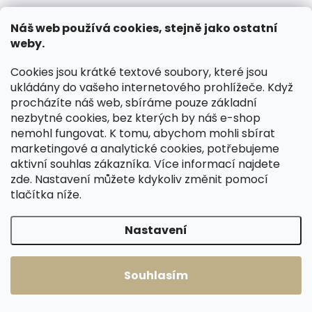
Náš web používá cookies, stejně jako ostatní
ZDARMA
ZDARMA
weby.
Cookies jsou krátké textové soubory, které jsou
ukládány do vašeho internetového prohlížeče. Když
procházíte náš web, sbíráme pouze základní
nezbytné cookies, bez kterých by náš e-shop
nemohl fungovat. K tomu, abychom mohli sbírat
marketingové a analytické cookies, potřebujeme
Skladem, odesíláme ihned
Skladem, odesíláme ihned
(2 ks)
(1 ks)
aktivní souhlas zákazníka. Více informací najdete
Menší dámská
Menší dámská
zde
. Nastavení můžete kdykoliv změnit pomocí
kožená peněženka
kožená peněženka
tlačítka níže.
Cosset 4508
Cosset 4508
Komodo bordó
Komodo hnědá
1 199 Kč
1 199 Kč
Nastavení
Do košíku
Do košíku
Souhlasím