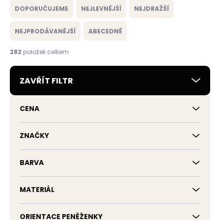
a
DOPORUČUJEME
NEJLEVNĚJŠÍ
NEJDRAŽŠÍ
z
e
NEJPRODÁVANĚJŠÍ
ABECEDNĚ
n
í
282
položek celkem
p
r
ZAVŘÍT FILTR
o
d
u
CENA
k
t
ů
ZNAČKY
BARVA
MATERIÁL
ORIENTACE PENĚŽENKY