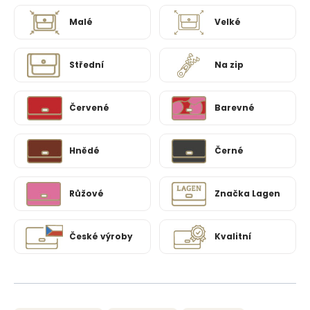
Malé
Velké
Střední
Na zip
Červené
Barevné
Hnědé
Černé
Růžové
Značka Lagen
České výroby
Kvalitní
Ř