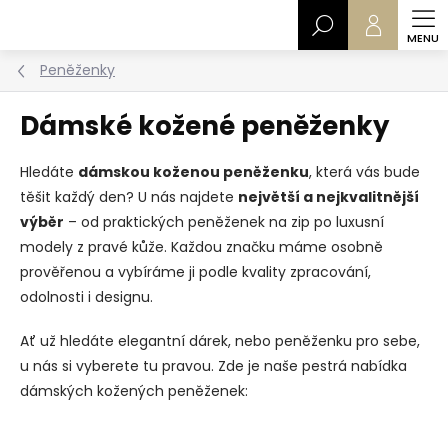
Přejít
Hledat
na
obsah
Peněženky
Dámské kožené peněženky
Hledáte
dámskou koženou peněženku
, která vás bude
těšit každý den? U nás najdete
největší a nejkvalitnější
výběr
– od praktických peněženek na zip po luxusní
modely z pravé kůže. Každou značku máme osobně
prověřenou a vybíráme ji podle kvality zpracování,
odolnosti i designu.
Ať už hledáte elegantní dárek, nebo peněženku pro sebe,
u nás si vyberete tu pravou. Zde je naše pestrá nabídka
dámských kožených peněženek: