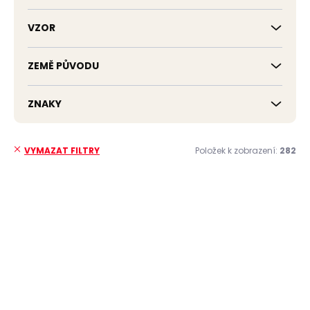
VZOR
ZEMĚ PŮVODU
ZNAKY
Položek k zobrazení:
282
VYMAZAT FILTRY
V
ý
p
i
s
p
r
o
d