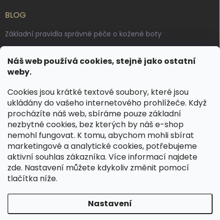
BLOG
Základní pravidla správné péče o kožené boty
Jak pečovat o voskované, anilinové a olejované usně
Náš web používá cookies, stejně jako ostatní
Výroba českých kožených opasků: vůně pravé kůže, dotek
weby.
řemesla
Cookies jsou krátké textové soubory, které jsou
ukládány do vašeho internetového prohlížeče. Když
KONTAKT
procházíte náš web, sbíráme pouze základní
nezbytné cookies, bez kterých by náš e-shop
dotazy
@
spongr.cz
nemohl fungovat. K tomu, abychom mohli sbírat
marketingové a analytické cookies, potřebujeme
+420 776 663 962
aktivní souhlas zákazníka. Více informací najdete
https://www.facebook.com/spongr.cz
zde
. Nastavení můžete kdykoliv změnit pomocí
tlačítka níže.
spongr.cz
Nastavení