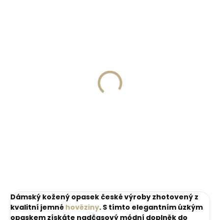
ZDARM
Skladem, odesíláme ihned
Skladem, odesíláme ihned
(>2 ks)
(1 ks)
Dárková papírová
Kožené pouzdro na
krabička M pro opasky
karty SECRID
šíře 30 a 35 mm
Slimwallet Vintage
Orange oranžová
45 Kč
1 749 Kč
cihlová
Do košíku
Do košíku
Dámský kožený opasek české výroby zhotovený z
kvalitní jemné
hověziny
. S tímto elegantním úzkým
opaskem získáte nadčasový módní doplněk do