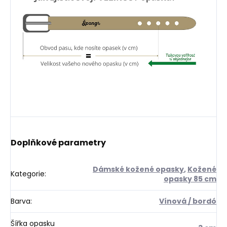
Doplňkové parametry
Dámské kožené opasky
,
Kožené
Kategorie
:
opasky 85 cm
Barva
:
Vínová / bordó
Šířka opasku