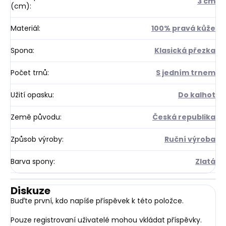
3 cm
(cm)
:
Materiál
:
100% pravá kůže
Spona
:
Klasická přezka
Počet trnů
:
S jedním trnem
Užití opasku
:
Do kalhot
Země původu
:
Česká republika
Způsob výroby
:
Ruční výroba
Barva spony
:
Zlatá
Diskuze
Buďte první, kdo napíše příspěvek k této položce.
Pouze registrovaní uživatelé mohou vkládat příspěvky.