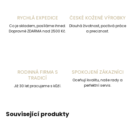
RYCHLÁ EXPEDICE
ČESKÉ KOŽENÉ VÝROBKY
Co je skladem, posíláme ihned.
Dlouhá životnost, poctivá práce
Dopravné ZDARMA nad 2500 Kč.
a preciznost.
RODINNÁ FIRMA S
SPOKOJENÍ ZÁKAZNÍCI
TRADICÍ
Oceňují kvalitu, naše rady a
perfektní servis.
Již 30 let pracujeme s kůží.
Související produkty
ČESKÁ VÝROBA