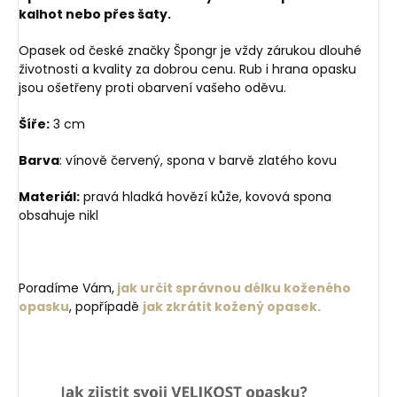
kalhot nebo přes šaty.
Opasek od české značky Špongr je vždy zárukou dlouhé
životnosti a kvality za dobrou cenu. Rub i hrana opasku
jsou ošetřeny proti obarvení vašeho oděvu.
Šíře:
3 cm
Barva
: vínově červený, spona v barvě zlatého kovu
Materiál:
pravá hladká hovězí kůže, kovová spona
obsahuje nikl
Poradíme Vám,
jak určit správnou délku koženého
opasku
, popřípadě
jak zkrátit kožený opasek.