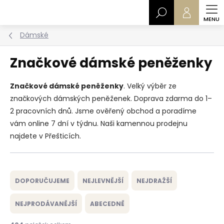
Přejít
Hledat
na
obsah
Dámské
Značkové dámské peněženky
Značkové dámské peněženky
. Velký výběr ze
značkových dámských peněženek. Doprava zdarma do 1–
2 pracovních dnů. Jsme ověřený obchod a poradíme
vám online 7 dní v týdnu. Naši kamennou prodejnu
najdete v Přešticích.
Ř
a
DOPORUČUJEME
NEJLEVNĚJŠÍ
NEJDRAŽŠÍ
z
e
NEJPRODÁVANĚJŠÍ
ABECEDNĚ
n
í