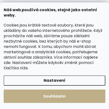
Náš web používá cookies, stejně jako ostatní
weby.
Skladem, odesíláme ihned
Cookies jsou krátké textové soubory, které jsou
(>2 ks)
Skladem, odesíláme ihned
ukládány do vašeho internetového prohlížeče. Když
(1 ks)
Malá dámská
procházíte náš web, sbíráme pouze základní
Malá dámská
kožená peněženka
nezbytné cookies, bez kterých by náš e-shop
kožená peněženka
Cosset 4509
nemohl fungovat. K tomu, abychom mohli sbírat
Cosset 4509
Komodo černá
marketingové a analytické cookies, potřebujeme
1 199 Kč
Komodo vínová
1 199 Kč
aktivní souhlas zákazníka. Více informací najdete
Do košíku
zde
. Nastavení můžete kdykoliv změnit pomocí
Do košíku
tlačítka níže.
Nastavení
Načíst 60 dalších
Souhlasím
1
7
O
S
v
t
404
položek celkem