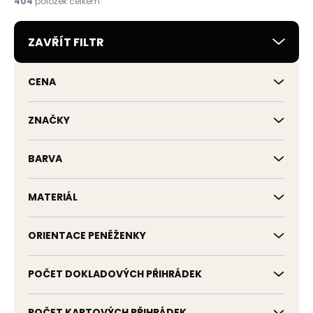
404
položek celkem
p
r
ZAVŘÍT FILTR
o
d
u
CENA
k
t
ů
ZNAČKY
BARVA
MATERIÁL
ORIENTACE PENĚŽENKY
POČET DOKLADOVÝCH PŘIHRÁDEK
POČET KARTOVÝCH PŘIHRÁDEK