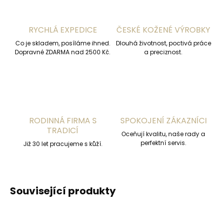
RYCHLÁ EXPEDICE
ČESKÉ KOŽENÉ VÝROBKY
Co je skladem, posíláme ihned.
Dlouhá životnost, poctivá práce
Dopravné ZDARMA nad 2500 Kč.
a preciznost.
RODINNÁ FIRMA S
SPOKOJENÍ ZÁKAZNÍCI
TRADICÍ
Oceňují kvalitu, naše rady a
perfektní servis.
Již 30 let pracujeme s kůží.
Související produkty
ČESKÁ VÝROBA