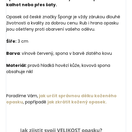
kalhot nebo přes šaty.
Opasek od české značky Špongr je vždy zárukou dlouhé
životnosti a kvality za dobrou cenu. Rub i hrana opasku
jsou ošetřeny proti obarvení vašeho oděvu.
Šíře:
3 cm
Barva
: vínově červený, spona v barvě zlatého kovu
Materiál:
pravá hladká hovězí kůže, kovová spona
obsahuje nikl
Poradíme Vám,
jak určit správnou délku koženého
opasku
, popřípadě
jak zkrátit kožený opasek.