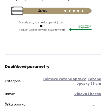
Doplňkové parametry
Dámské kožené opasky
,
Kožené
Kategorie
:
opasky 85 cm
Barva
:
Vínová / bordó
Šířka opasku