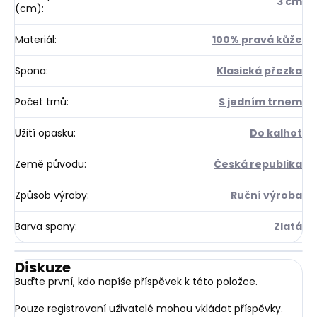
3 cm
(cm)
:
Materiál
:
100% pravá kůže
Spona
:
Klasická přezka
Počet trnů
:
S jedním trnem
Užití opasku
:
Do kalhot
Země původu
:
Česká republika
Způsob výroby
:
Ruční výroba
Barva spony
:
Zlatá
Diskuze
Buďte první, kdo napíše příspěvek k této položce.
Pouze registrovaní uživatelé mohou vkládat příspěvky.