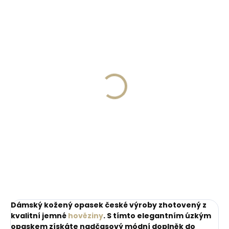
ZDARM
Skladem, odesíláme ihned
Skladem, odesíláme ihned
(>2 ks)
(1 ks)
Dárková papírová
Kožené pouzdro na
krabička M pro opasky
karty SECRID
šíře 30 a 35 mm
Slimwallet Vintage
Orange oranžová
45 Kč
1 749 Kč
cihlová
Do košíku
Do košíku
Dámský kožený opasek české výroby zhotovený z
kvalitní jemné
hověziny
. S tímto elegantním úzkým
opaskem získáte nadčasový módní doplněk do