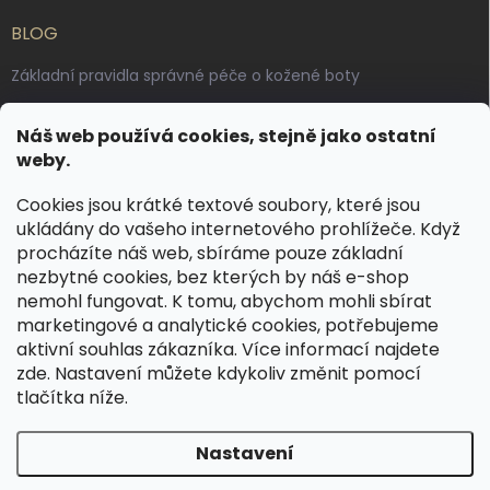
BLOG
Základní pravidla správné péče o kožené boty
Jak pečovat o voskované, anilinové a olejované usně
Náš web používá cookies, stejně jako ostatní
Výroba českých kožených opasků: vůně pravé kůže, dotek
weby.
řemesla
Cookies jsou krátké textové soubory, které jsou
ukládány do vašeho internetového prohlížeče. Když
KONTAKT
procházíte náš web, sbíráme pouze základní
nezbytné cookies, bez kterých by náš e-shop
dotazy
@
spongr.cz
nemohl fungovat. K tomu, abychom mohli sbírat
marketingové a analytické cookies, potřebujeme
+420 776 663 962
aktivní souhlas zákazníka. Více informací najdete
https://www.facebook.com/spongr.cz
zde
. Nastavení můžete kdykoliv změnit pomocí
tlačítka níže.
spongr.cz
Nastavení