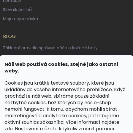
Kontakty
Slovník pojmů
Moje objednávka
BLOG
Základní pravidla správné péče o kožené boty
Jak pečovat o voskované, anilinové a olejované usně
Náš web používá cookies, stejně jako ostatní
Výroba českých kožených opasků: vůně pravé kůže, dotek
weby.
řemesla
Cookies jsou krátké textové soubory, které jsou
ukládány do vašeho internetového prohlížeče. Když
KONTAKT
procházíte náš web, sbíráme pouze základní
nezbytné cookies, bez kterých by náš e-shop
dotazy
@
spongr.cz
nemohl fungovat. K tomu, abychom mohli sbírat
marketingové a analytické cookies, potřebujeme
+420 776 663 962
aktivní souhlas zákazníka. Více informací najdete
https://www.facebook.com/spongr.cz
zde
. Nastavení můžete kdykoliv změnit pomocí