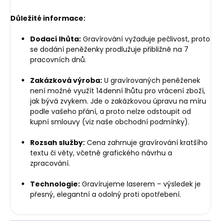
Důležité informace:
Dodací lhůta:
Gravírování vyžaduje pečlivost, proto
se dodání peněženky prodlužuje přibližně na 7
pracovních dnů.
Zakázková výroba:
U gravírovaných peněženek
není možné využít 14denní lhůtu pro vrácení zboží,
jak bývá zvykem. Jde o zakázkovou úpravu na míru
podle vašeho přání, a proto nelze odstoupit od
kupní smlouvy (viz naše obchodní podmínky).
Rozsah služby:
Cena zahrnuje gravírování kratšího
textu či věty, včetně grafického návrhu a
zpracování.
Technologie:
Gravírujeme laserem – výsledek je
přesný, elegantní a odolný proti opotřebení.