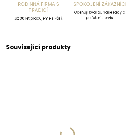
RODINNÁ FIRMA S
SPOKOJENÍ ZÁKAZNÍCI
TRADICÍ
Oceňují kvalitu, naše rady a
perfektní servis.
Již 30 let pracujeme s kůží.
Související produkty
ZDARMA
ZDARM
Skladem, odesíláme ihned
Skladem, odesíláme ihned
(1 ks)
(2 ks)
Dámská Kožená
Vínová kožená
peněženka Cosset
peněženka Cosset
4466 Komodo bordó
4493 Komodo