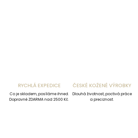
−
+
Přidat do košíku
DETAILNÍ INFORMACE
ZEPTAT SE
HLÍDAT
RYCHLÁ EXPEDICE
ČESKÉ KOŽENÉ VÝROBKY
Co je skladem, posíláme ihned.
Dlouhá životnost, poctivá práce
Dopravné ZDARMA nad 2500 Kč.
a preciznost.