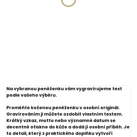
1 599 Kč
1 799 Kč
Do košíku
Do košíku
Na vybranou peněženku vám vygravírujeme text
podle vašeho výběru.
Proměňte koženou peněženku v osobní originál.
Gravírováním ji můžete ozdobit vlastním textem.
Krátký vzkaz, motto nebo významné datum se
decentně otiskne do kůže a dodá jí osobní příběh. Je
to detail, který z praktického doplňku vytvoří