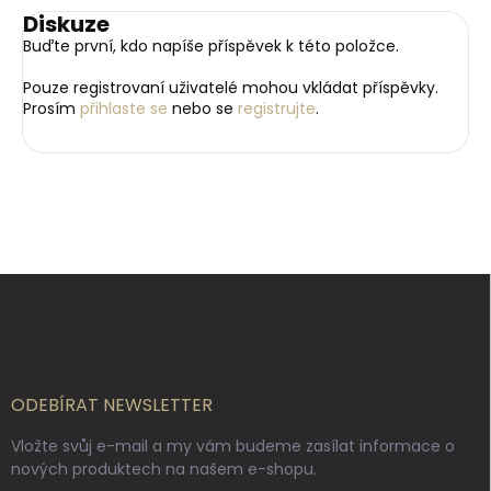
Diskuze
Buďte první, kdo napíše příspěvek k této položce.
Pouze registrovaní uživatelé mohou vkládat příspěvky.
Prosím
přihlaste se
nebo se
registrujte
.
Z
á
p
a
t
í
ODEBÍRAT NEWSLETTER
Vložte svůj e-mail a my vám budeme zasílat informace o
nových produktech na našem e-shopu.