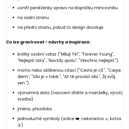
uvnitř peněženky vpravo na klopničku mincovníku
na zadní stranu
na přední stranu, pokud to design dovoluje
Co lze gravírovat - návrhy a inspirace:
krátký osobní vzkaz ("Miluji Tě!", "Forever Young",
"Nejlepší táta", "Navždy spolu“, "Všechno nejlepší.")
motto nebo oblíbenou citaci ("Cesta je cíl.", "Carpe
diem“, "Síla je v tobě.", "Ať tě provází síla.", Žij svůj
sen.")
významná data (narození dítěte a manželky, výročí,
svatba)
jméno, přezdívka
jednoduché symboly (srdce ❤️, nekonečno ∞, kotva
⚓)