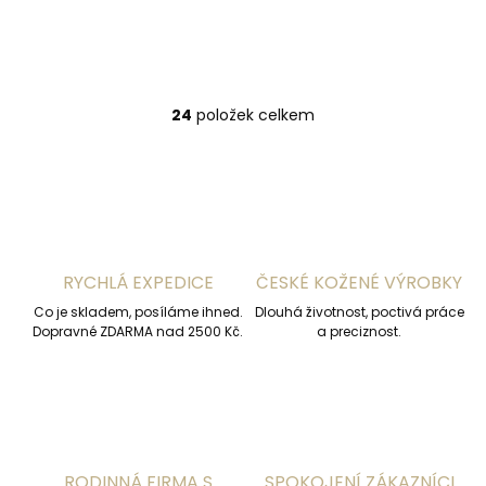
Do košíku
Do košíku
24
položek celkem
O
v
l
á
d
a
c
í
RYCHLÁ EXPEDICE
ČESKÉ KOŽENÉ VÝROBKY
p
r
Co je skladem, posíláme ihned.
Dlouhá životnost, poctivá práce
v
Dopravné ZDARMA nad 2500 Kč.
a preciznost.
k
y
v
ý
p
i
s
RODINNÁ FIRMA S
SPOKOJENÍ ZÁKAZNÍCI