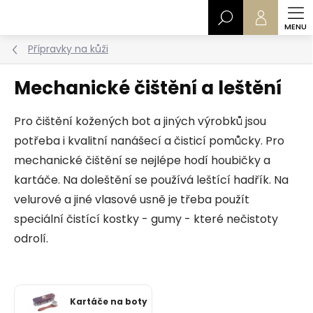
Přejít
Hledat
na
obsah
Přípravky na kůži
Mechanické čištění a leštění
Pro čištění kožených bot a jiných výrobků jsou
potřeba i kvalitní nanášecí a čisticí pomůcky. Pro
mechanické čištění se nejlépe hodí houbičky a
kartáče. Na doleštění se používá leštící hadřík. Na
velurové a jiné vlasové usně je třeba použít
speciální čistící kostky - gumy - které nečistoty
odrolí.
Kartáče na boty