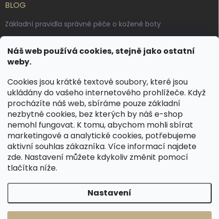
BLOG
Základní pravidla správné péče o kožené boty
Jak pečovat o voskované, anilinové a olejované usně
Náš web používá cookies, stejně jako ostatní
Výroba českých kožených opasků: vůně pravé kůže, dotek
weby.
řemesla
Cookies jsou krátké textové soubory, které jsou
ukládány do vašeho internetového prohlížeče. Když
KONTAKT
procházíte náš web, sbíráme pouze základní
nezbytné cookies, bez kterých by náš e-shop
dotazy
@
spongr.cz
nemohl fungovat. K tomu, abychom mohli sbírat
marketingové a analytické cookies, potřebujeme
+420 776 663 962
aktivní souhlas zákazníka. Více informací najdete
https://www.facebook.com/spongr.cz
zde
. Nastavení můžete kdykoliv změnit pomocí
tlačítka níže.
spongr.cz
Nastavení