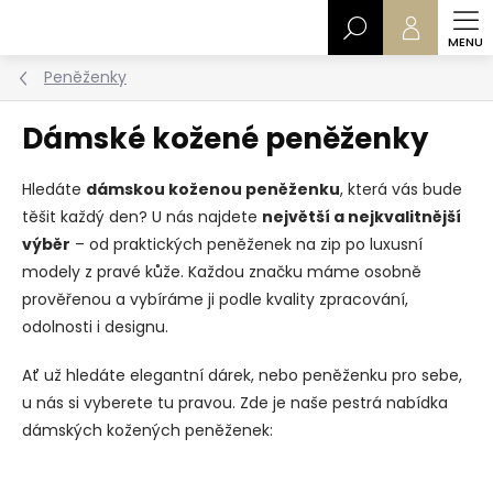
Přejít
Hledat
na
obsah
Peněženky
Dámské kožené peněženky
Hledáte
dámskou koženou peněženku
, která vás bude
těšit každý den? U nás najdete
největší a nejkvalitnější
výběr
– od praktických peněženek na zip po luxusní
modely z pravé kůže. Každou značku máme osobně
prověřenou a vybíráme ji podle kvality zpracování,
odolnosti i designu.
Ať už hledáte elegantní dárek, nebo peněženku pro sebe,
u nás si vyberete tu pravou. Zde je naše pestrá nabídka
dámských kožených peněženek: