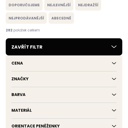
a
DOPORUČUJEME
NEJLEVNĚJŠÍ
NEJDRAŽŠÍ
z
e
NEJPRODÁVANĚJŠÍ
ABECEDNĚ
n
í
282
položek celkem
p
r
ZAVŘÍT FILTR
o
d
u
CENA
k
t
ů
ZNAČKY
BARVA
MATERIÁL
ORIENTACE PENĚŽENKY