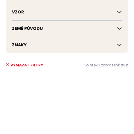
VZOR
ZEMĚ PŮVODU
ZNAKY
Položek k zobrazení:
282
VYMAZAT FILTRY
V
ý
p
i
s
p
r
o
d