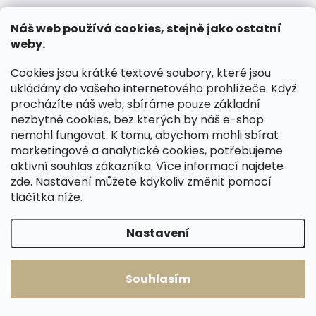
Náš web používá cookies, stejně jako ostatní
ZDARMA
ZDARMA
weby.
Cookies jsou krátké textové soubory, které jsou
ukládány do vašeho internetového prohlížeče. Když
procházíte náš web, sbíráme pouze základní
nezbytné cookies, bez kterých by náš e-shop
nemohl fungovat. K tomu, abychom mohli sbírat
marketingové a analytické cookies, potřebujeme
Skladem, odesíláme ihned
Skladem, odesíláme ihned
(2 ks)
(1 ks)
aktivní souhlas zákazníka. Více informací najdete
Menší dámská
Menší dámská
zde
. Nastavení můžete kdykoliv změnit pomocí
kožená peněženka
kožená peněženka
tlačítka níže.
Cosset 4508
Cosset 4508
Komodo bordó
Komodo hnědá
1 199 Kč
1 199 Kč
Nastavení
Do košíku
Do košíku
Souhlasím