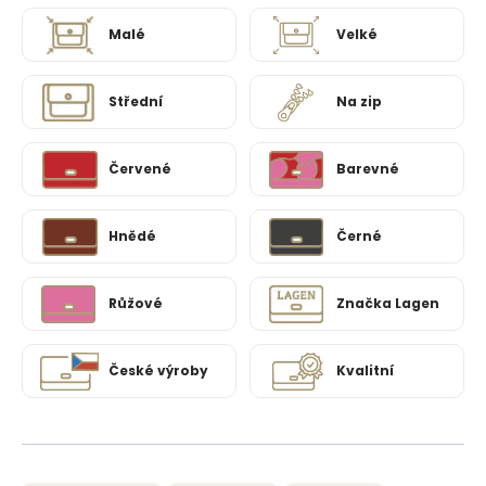
Malé
Velké
Střední
Na zip
Červené
Barevné
Hnědé
Černé
Růžové
Značka Lagen
České výroby
Kvalitní
Ř