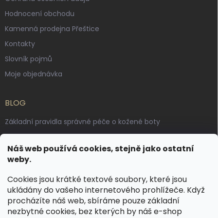
Hodnocení obchodu
Kamenná prodejna Přeštice
Kontakty
Slovník pojmů
Moje objednávka
BLOG
Základní pravidla správné péče o kožené boty
Jak pečovat o voskované, anilinové a olejované usně
Náš web používá cookies, stejně jako ostatní
Výroba českých kožených opasků: vůně pravé kůže, dotek
weby.
řemesla
Cookies jsou krátké textové soubory, které jsou
ukládány do vašeho internetového prohlížeče. Když
KONTAKT
procházíte náš web, sbíráme pouze základní
nezbytné cookies, bez kterých by náš e-shop
dotazy
@
spongr.cz