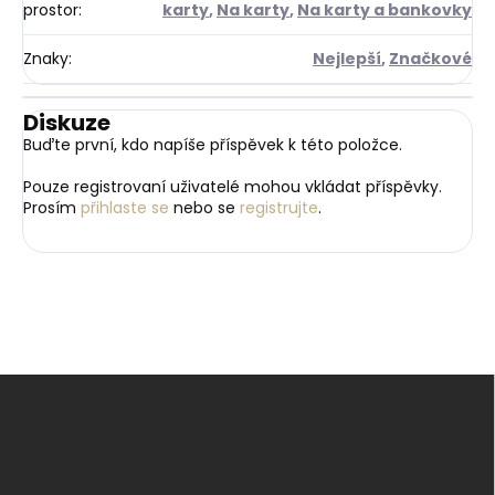
prostor
:
karty
,
Na karty
,
Na karty a bankovky
Znaky
:
Nejlepší
,
Značkové
Diskuze
Buďte první, kdo napíše příspěvek k této položce.
Pouze registrovaní uživatelé mohou vkládat příspěvky.
Prosím
přihlaste se
nebo se
registrujte
.
Z
á
p
a
t