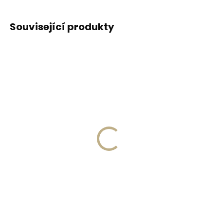
Související produkty
DOPORUČUJEME
DOPORUČUJEME
Vyrobíme do 20 dnů
Vyrobíme do 20 dnů
(>2 ks)
(>2 ks)
Gravírování
Gravírování textu na
monogramu na
peněženku
peněženku
329 Kč
269 Kč
Do košíku
Do košíku