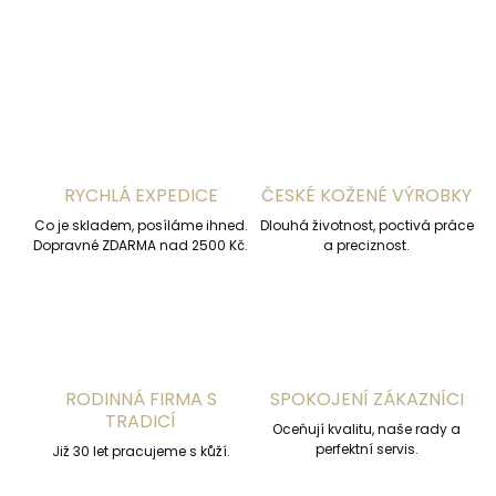
ZEPTAT SE
HLÍDAT
RYCHLÁ EXPEDICE
ČESKÉ KOŽENÉ VÝROBKY
Co je skladem, posíláme ihned.
Dlouhá životnost, poctivá práce
Dopravné ZDARMA nad 2500 Kč.
a preciznost.
RODINNÁ FIRMA S
SPOKOJENÍ ZÁKAZNÍCI
TRADICÍ
Oceňují kvalitu, naše rady a
perfektní servis.
Již 30 let pracujeme s kůží.