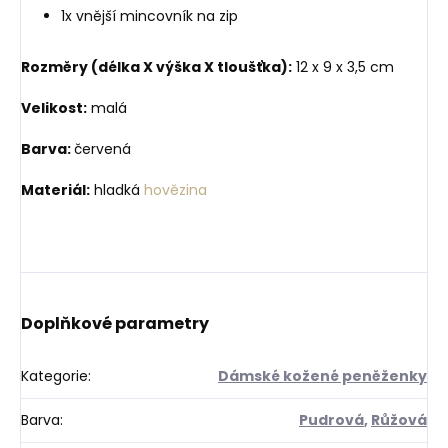
1x vnější mincovník na zip
Rozměry (délka X výška X tloušťka):
12 x 9 x 3,5 cm
Velikost:
malá
Barva:
červená
Materiál:
hladká
hovězina
Doplňkové parametry
Kategorie
:
Dámské kožené peněženky
Barva
:
Pudrová
,
Růžová