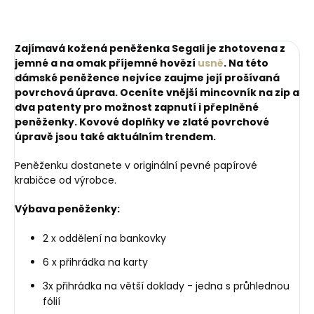
Zajímavá kožená peněženka Segali je zhotovena z
jemné a na omak příjemné hovězí
usně
. Na této
dámské peněžence nejvíce zaujme její prošívaná
povrchová úprava. Oceníte vnější mincovník na zip a
dva patenty pro možnost zapnutí i přeplněné
peněženky. Kovové doplňky ve zlaté povrchové
úpravě jsou také aktuálním trendem.
Peněženku dostanete v originální pevné papírové
krabičce od výrobce.
Výbava peněženky:
2 x oddělení na bankovky
6 x přihrádka na karty
3x přihrádka na větší doklady - jedna s průhlednou
fólií