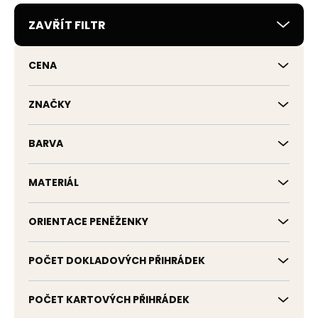
r
ZAVŘÍT FILTR
o
d
u
CENA
k
t
ů
ZNAČKY
BARVA
MATERIÁL
ORIENTACE PENĚŽENKY
POČET DOKLADOVÝCH PŘIHRÁDEK
POČET KARTOVÝCH PŘIHRÁDEK