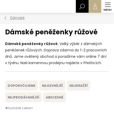
Přejít
Hledat
na
obsah
Dámské
Dámské peněženky růžové
Dámské peněženky růžové.
Velký výběr z dámských
peněženek růžových. Doprava zdarma do 1–2 pracovních
dnů. Jsme ověřený obchod a poradíme vám online 7 dní
v týdnu. Naši kamennou prodejnu najdete v Přešticích.
Ř
a
DOPORUČUJEME
NEJLEVNĚJŠÍ
NEJDRAŽŠÍ
z
e
NEJPRODÁVANĚJŠÍ
ABECEDNĚ
n
í
41
položek celkem
p