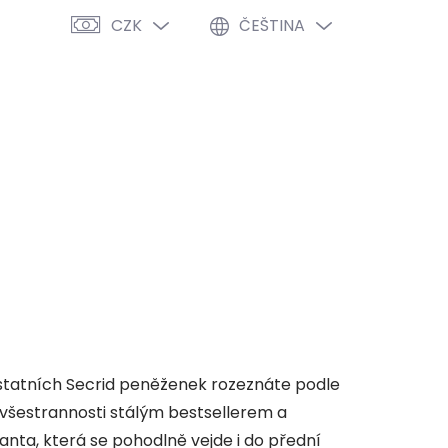
CZK
ČEŠTINA
PRÁZDNÝ KOŠÍK
NÁKUPNÍ
KOŠÍK
VÝPRODEJ %
O NÁS
BLOG
ostatních Secrid peněženek rozeznáte podle
a všestrannosti stálým bestsellerem a
rianta, která se pohodlně vejde i do přední