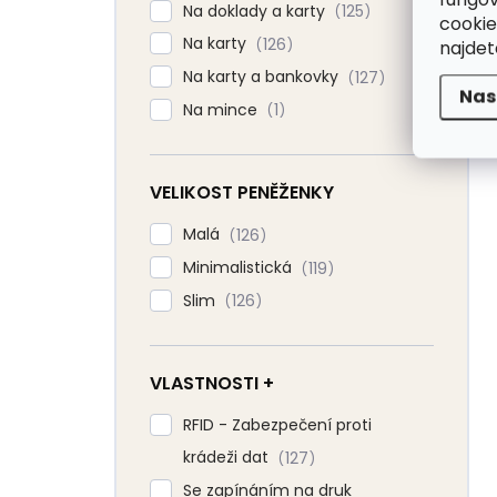
Na doklady a karty
125
cookie
Na karty
126
najde
Na karty a bankovky
127
Nas
Na mince
1
VELIKOST PENĚŽENKY
Malá
126
Minimalistická
119
Slim
126
VLASTNOSTI +
RFID - Zabezpečení proti
krádeži dat
127
Se zapínáním na druk