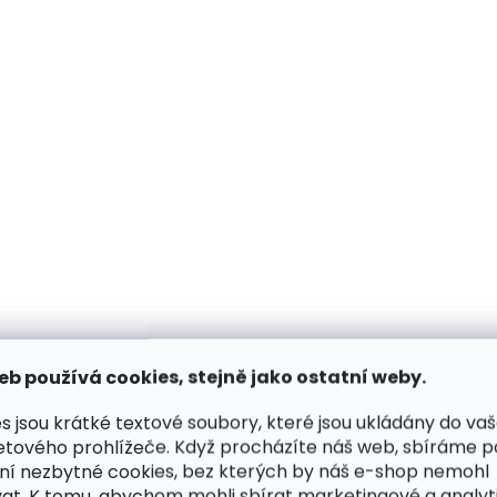
ZDARMA
Skladem, odesíláme ihned
Skladem, odesílá
(2 ks)
Kožená peněženka
Kožená peněženka
SECRID Bandwallet Matte
SECRID Bandwallet
Black-Green černá
Black-Black černá
1 990 Kč
1 990 Kč
eb používá cookies, stejně jako ostatní weby.
Do košíku
Do košíku
s jsou krátké textové soubory, které jsou ukládány do va
etového prohlížeče. Když procházíte náš web, sbíráme 
ní nezbytné cookies, bez kterých by náš e-shop nemohl
at. K tomu, abychom mohli sbírat marketingové a analyt