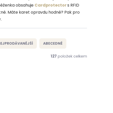
eněženka obsahuje
Cardprotector
s RFID
tně. Máte karet opravdu hodně? Pak pro
.
EJPRODÁVANĚJŠÍ
ABECEDNĚ
127
položek celkem
NOVINKA
ZDARMA
ZDARMA