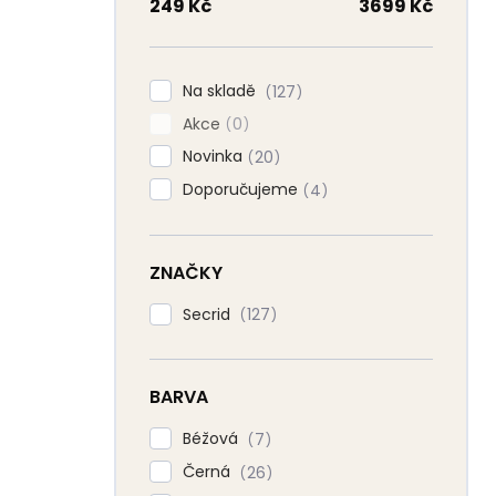
n
249
Kč
3699
Kč
n
í
p
Na skladě
127
a
Akce
n
0
e
Novinka
20
l
Doporučujeme
4
ZNAČKY
Secrid
127
BARVA
Béžová
7
Černá
26