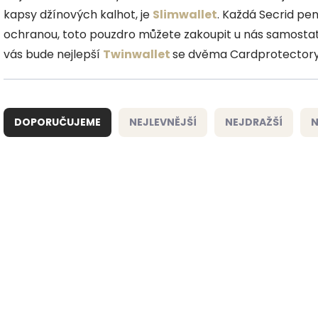
kapsy džínových kalhot, je
Slimwallet
. Každá Secrid p
ochranou, toto pouzdro můžete zakoupit u nás samosta
vás bude nejlepší
Twinwallet
se dvěma Cardprotectory
Ř
a
DOPORUČUJEME
NEJLEVNĚJŠÍ
NEJDRAŽŠÍ
N
z
e
n
í
V
p
ý
NOVINKA
NOVINKA
r
p
o
i
ZDARMA
d
s
u
p
k
r
t
o
ů
d