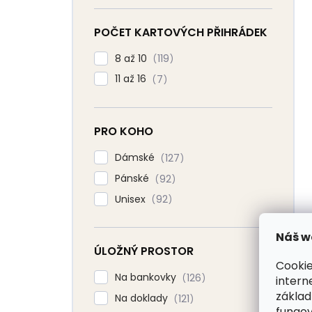
POČET KARTOVÝCH PŘIHRÁDEK
8 až 10
119
11 až 16
7
PRO KOHO
Dámské
127
Pánské
92
Unisex
92
Náš w
ÚLOŽNÝ PROSTOR
Cookie
Na bankovky
126
intern
základ
Na doklady
121
fungov