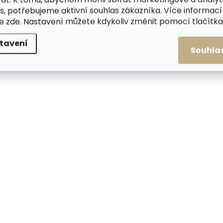
NOVINKA
NOVINKA
s, potřebujeme aktivní souhlas zákazníka. Více informací
te
zde
. Nastavení můžete kdykoliv změnit pomocí tlačítka 
ZDARMA
tavení
Souhla
Skladem, odesíláme ihned
Skladem, odesílá
(2 ks)
Pouzdro na karty SECRID
Pouzdro na karty S
Flexwallet Orange
Flexwallet Mauve r
oranžové
1 199 Kč
1 199 Kč
Do košíku
Do košíku