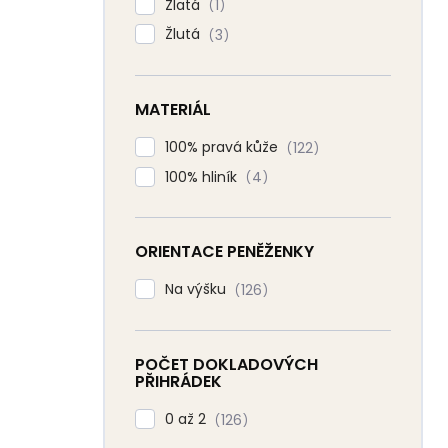
Zlatá
1
Žlutá
3
MATERIÁL
100% pravá kůže
122
100% hliník
4
ORIENTACE PENĚŽENKY
Na výšku
126
POČET DOKLADOVÝCH
PŘIHRÁDEK
0 až 2
126