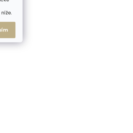
NOVINKA
níže.
ZDARMA
ZDARMA
sím
me ihned
Skladem, odesíláme ihned
(2 ks)
(2 ks)
ECRID
Pouzdro na karty SECRID
ůžové
Flexwallet Kelp zelené
1 199 Kč
Do košíku