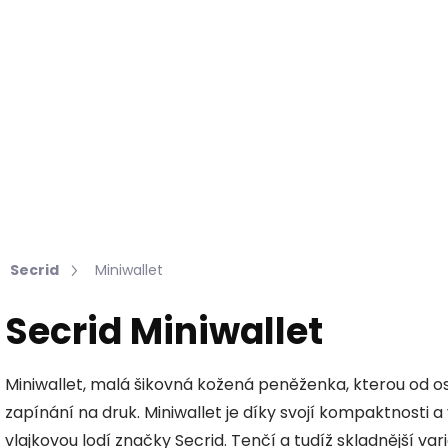
Hledat
KOŽEŠINY DO INTERIÉRU
PŘÍPRAVKY NA KŮŽI
Secrid
Miniwallet
Secrid Miniwallet
Miniwallet, malá šikovná kožená peněženka, kterou od 
zapínání na druk. Miniwallet je díky svojí kompaktnosti 
vlajkovou lodí značky Secrid. Tenčí a tudíž skladnější va