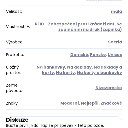
Velikost
:
malá
RFID - Zabezpečení proti krádeži dat
,
Se
Vlastnosti +
:
zapínáním na druk (zápinka)
Výrobce
:
Secrid
Pro koho
:
Dámské
,
Pánské
,
Unisex
Úložný
Na bankovky
,
Na doklady
,
Na doklady a
prostor
:
karty
,
Na karty
,
Na karty a bankovky
Země
Nizozemsko
původu
:
Znaky
:
Moderní
,
Nejlepší
,
Značkové
Diskuze
Buďte první, kdo napíše příspěvek k této položce.