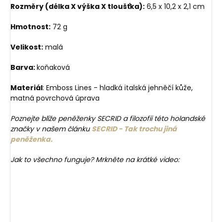
Rozměry (délka X výška X tloušťka):
6,5 x 10,2 x 2,1 cm
Hmotnost:
72 g
Velikost:
malá
Barva:
koňaková
Materiál
: Emboss Lines - hladká italská jehněčí kůže,
matná povrchová úprava
Poznejte blíže peněženky SECRID a filozofii této holandské
značky v našem článku
SECRID - Tak trochu jiná
peněženka.
Jak to všechno funguje? Mrkněte na krátké video: