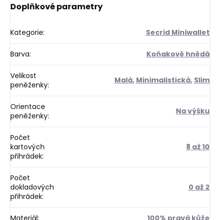
Doplňkové parametry
Kategorie
:
Secrid Miniwallet
Barva
:
Koňakově hnědá
Velikost
Malá
,
Minimalistická
,
Slim
peněženky
:
Orientace
Na výšku
peněženky
:
Počet
kartových
8 až 10
přihrádek
:
Počet
dokladových
0 až 2
přihrádek
:
Materiál
:
100% pravá kůže