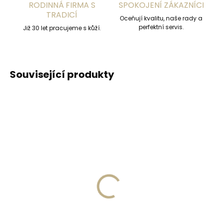
RODINNÁ FIRMA S
SPOKOJENÍ ZÁKAZNÍCI
TRADICÍ
Oceňují kvalitu, naše rady a
perfektní servis.
Již 30 let pracujeme s kůží.
Související produkty
ZDARM
Skladem, odesíláme ihned
Skladem, odesíláme ihned
(>2 ks)
(>2 ks)
Secrid Coinpocket
Kožené pouzdro na
doplňkové pouzdro na
karty SECRID