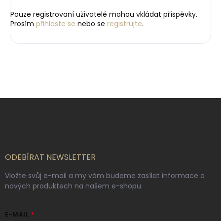
Pouze registrovaní uživatelé mohou vkládat příspěvky.
Prosím
přihlaste se
nebo se
registrujte
.
Z
á
p
a
t
í
ODEBÍRAT NEWSLETTER
Vložte svůj e-mail a my vám budeme zasílat informace o
nových produktech na našem e-shopu.
E-MAIL