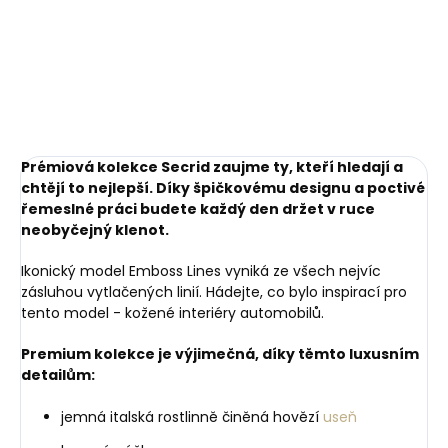
mince
Miniwallet Matte
Black-Red černá s
249 Kč
1 749 Kč
červeným prošíváním
Do košíku
Do košíku
Prémiová kolekce Secrid zaujme ty, kteří hledají a
chtějí to nejlepší. Díky špičkovému designu a poctivé
řemeslné práci budete každý den držet v ruce
neobyčejný klenot.
Ikonický model Emboss Lines vyniká ze všech nejvíc
zásluhou vytlačených linií. Hádejte, co bylo inspirací pro
tento model - kožené interiéry automobilů.
Premium kolekce je výjimečná, díky těmto luxusním
detailům:
jemná italská rostlinně činěná hovězí
useň