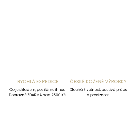
−
+
Přidat do košíku
DETAILNÍ INFORMACE
ZEPTAT SE
HLÍDAT
RYCHLÁ EXPEDICE
ČESKÉ KOŽENÉ VÝROBKY
Co je skladem, posíláme ihned.
Dlouhá životnost, poctivá práce
Dopravné ZDARMA nad 2500 Kč.
a preciznost.