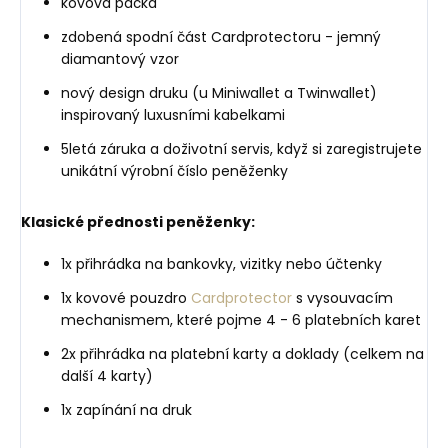
kovová páčka
zdobená spodní část Cardprotectoru - jemný
diamantový vzor
nový design druku (u Miniwallet a Twinwallet)
inspirovaný luxusními kabelkami
5letá záruka a doživotní servis, když si zaregistrujete
unikátní výrobní číslo peněženky
Klasické přednosti peněženky:
1x přihrádka na bankovky, vizitky nebo účtenky
1x kovové pouzdro
Cardprotector
s vysouvacím
mechanismem, které pojme 4 - 6 platebních karet
2x přihrádka na platební karty a doklady (celkem na
další 4 karty)
1x zapínání na druk