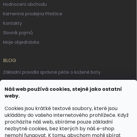
Hodnocení obchodu
Kamenná prodejna Přeštice
Kontakty
Slovník pojmů
Moje objednávka
BLOG
Základní pravidla správné péče o kožené boty
Jak pečovat o voskované, anilinové a olejované usně
Náš web používá cookies, stejně jako ostatní
Výroba českých kožených opasků: vůně pravé kůže, dotek
weby.
řemesla
Cookies jsou krátké textové soubory, které jsou
ukládány do vašeho internetového prohlížeče. Když
KONTAKT
procházíte náš web, sbíráme pouze základní
nezbytné cookies, bez kterých by náš e-shop
dotazy
@
spongr.cz
nemohl fungovat. K tomu, abychom mohli sbírat