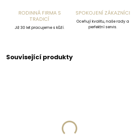
RODINNÁ FIRMA S
SPOKOJENÍ ZÁKAZNÍCI
TRADICÍ
Oceňují kvalitu, naše rady a
perfektní servis.
Již 30 let pracujeme s kůží.
Související produkty
Skladem, odesíláme ihned
(2 ks)
Skladem, odesíláme ihned
(>2 ks)
Klíčenka Orbitkey 2.0
Secrid Coinpocket
Active Dusty Pink