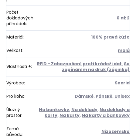
Počet
dokladových
0 až 2
přihrádek
:
Materiál
:
100% pravá kůže
Velikost
:
malá
RFID - Zabezpečení proti krádeži dat
,
Se
Vlastnosti +
:
zapínáním na druk (zápinka)
Výrobce
:
Secrid
Pro koho
:
Dámské
,
Pánské
,
Unisex
Úložný
Na bankovky
,
Na doklady
,
Na doklady a
prostor
:
karty
,
Na karty
,
Na karty a bankovky
Země
Nizozemsko
původu
: