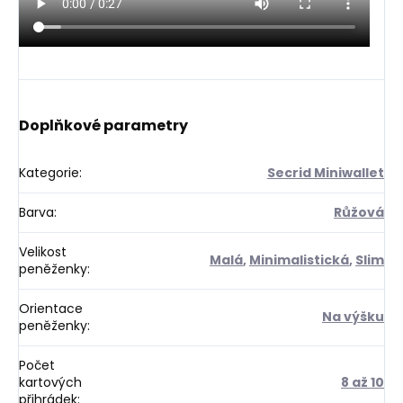
Doplňkové parametry
Kategorie
:
Secrid Miniwallet
Barva
:
Růžová
Velikost
Malá
,
Minimalistická
,
Slim
peněženky
:
Orientace
Na výšku
peněženky
:
Počet
kartových
8 až 10
přihrádek
: