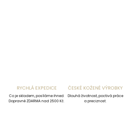
DORUČENÍ
−
+
Přidat do košíku
DETAILNÍ INFORMACE
ZEPTAT SE
HLÍDAT
RYCHLÁ EXPEDICE
ČESKÉ KOŽENÉ VÝROBKY
Co je skladem, posíláme ihned.
Dlouhá životnost, poctivá práce
Dopravné ZDARMA nad 2500 Kč.
a preciznost.