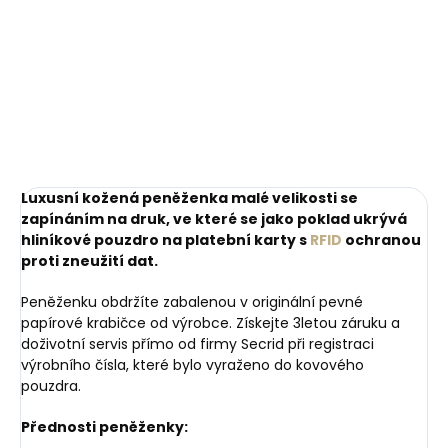
doplňkové pouzdro na
světle růžová
mince
599 Kč
249 Kč
Do košíku
Do košíku
Luxusní kožená peněženka malé velikosti se
zapínáním na druk, ve které se jako poklad ukrývá
hliníkové pouzdro na platební karty s
RFID
ochranou
proti zneužití dat.
Peněženku obdržíte zabalenou v originální pevné
papírové krabičce od výrobce. Získejte 3letou záruku a
doživotní servis přímo od firmy Secrid při registraci
výrobního čísla, které bylo vyraženo do kovového
pouzdra.
Přednosti peněženky: