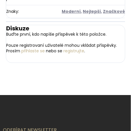
Znaky
:
Moderní
,
Nejlepší
,
Značkové
Diskuze
Buďte první, kdo napíše příspěvek k této položce.
Pouze registrovaní uživatelé mohou vkládat příspěvky.
Prosím
přihlaste se
nebo se
registrujte
.
Z
á
p
a
t
í
ODEBÍRAT NEWSLETTER