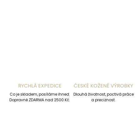
−
+
Přidat do košíku
DETAILNÍ INFORMACE
ZEPTAT SE
HLÍDAT
RYCHLÁ EXPEDICE
ČESKÉ KOŽENÉ VÝROBKY
Co je skladem, posíláme ihned.
Dlouhá životnost, poctivá práce
Dopravné ZDARMA nad 2500 Kč.
a preciznost.