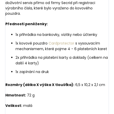
doživotní servis přímo od firmy Secrid při registraci
výrobního čísla, které bylo vyraženo do kovového
pouzdra.
Přednosti peněženky:
1x přihrádka na bankovky, vizitky nebo účtenky
1x kovové pouzdro
Cardprotector
s vysouvacím
mechanismem, které pojme 4 - 6 platebních karet
2x přihrádka na platební karty a doklady (celkem na
další 4 karty)
1x zapínání na druk
Rozměry (délka X výška X tloušťka):
6,5 x 10,2 x 2,1 cm
Hmotnost:
72 g
Velikost:
malá