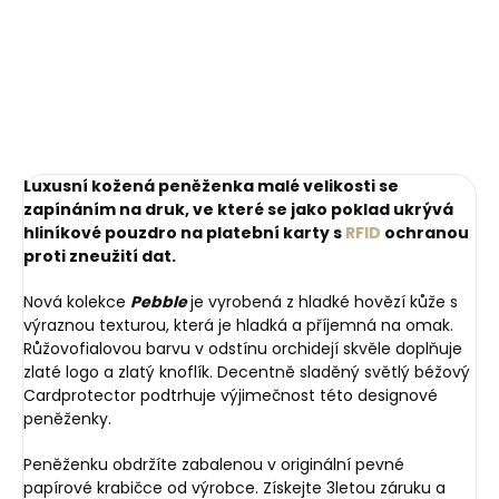
mince
péči o tenisky
249 Kč
425 Kč
Do košíku
Do košíku
Luxusní kožená peněženka malé velikosti se
zapínáním na druk, ve které se jako poklad ukrývá
hliníkové pouzdro na platební karty s
RFID
ochranou
proti zneužití dat.
Nová kolekce
Pebble
je vyrobená z hladké hovězí kůže s
výraznou texturou, která je hladká a příjemná na omak.
Růžovofialovou barvu v odstínu orchidejí skvěle doplňuje
zlaté logo a zlatý knoflík. Decentně sladěný světlý béžový
Cardprotector podtrhuje výjimečnost této designové
peněženky.
Peněženku obdržíte zabalenou v originální pevné
papírové krabičce od výrobce. Získejte 3letou záruku a