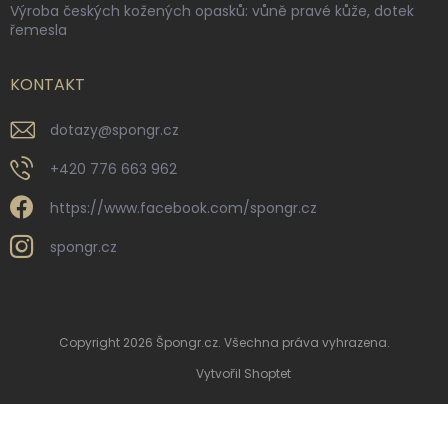
Výroba českých kožených opasků: vůně pravé kůže, dotek
řemesla
KONTAKT
dotazy
@
spongr.cz
+420 776 663 962
https://www.facebook.com/spongr.cz
spongr.cz
Copyright 2026
Špongr.cz
. Všechna práva vyhrazena.
Vytvořil Shoptet