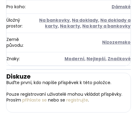
Pro koho
:
Dámské
Úložný
Na bankovky
,
Na doklady
,
Na doklady a
prostor
:
karty
,
Na karty
,
Na karty a bankovky
Země
Nizozemsko
původu
:
Znaky
:
Moderní
,
Nejlepší
,
Značkové
Diskuze
Buďte první, kdo napíše příspěvek k této položce.
Pouze registrovaní uživatelé mohou vkládat příspěvky.
Prosím
přihlaste se
nebo se
registrujte
.