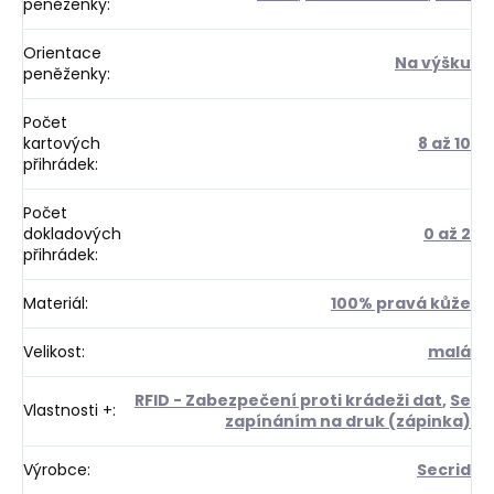
peněženky
:
Orientace
Na výšku
peněženky
:
Počet
kartových
8 až 10
přihrádek
:
Počet
dokladových
0 až 2
přihrádek
:
Materiál
:
100% pravá kůže
Velikost
:
malá
RFID - Zabezpečení proti krádeži dat
,
Se
Vlastnosti +
:
zapínáním na druk (zápinka)
Výrobce
:
Secrid