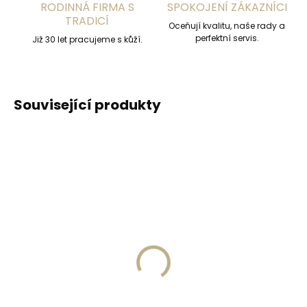
RODINNÁ FIRMA S
SPOKOJENÍ ZÁKAZNÍCI
TRADICÍ
Oceňují kvalitu, naše rady a
perfektní servis.
Již 30 let pracujeme s kůží.
Související produkty
Skladem, odesíláme ihned
Skladem, odesíláme ihned
(>2 ks)
(>2 ks)
Secrid Coinpocket
Collonil Carbon Lab
doplňkové pouzdro na
Starter Kit sada pro