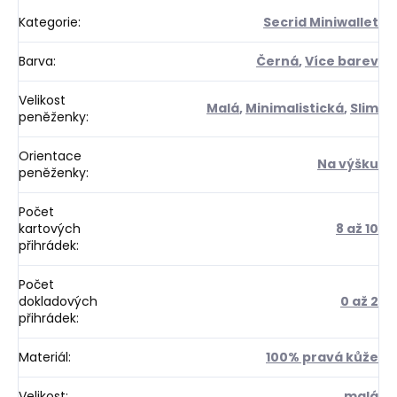
Kategorie
:
Secrid Miniwallet
Barva
:
Černá
,
Více barev
Velikost
Malá
,
Minimalistická
,
Slim
peněženky
:
Orientace
Na výšku
peněženky
:
Počet
kartových
8 až 10
přihrádek
:
Počet
dokladových
0 až 2
přihrádek
:
Materiál
:
100% pravá kůže
Velikost
:
malá