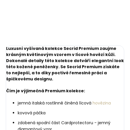
mince
Miniwallet Matte
Black-Red černá s
249 Kč
1 749 Kč
červeným prošíváním
Do košíku
Do košíku
Luxusní vyšívaná kolekce Secrid Premium zaujme
krásným květinovým vzorem v lícové hovězí kůži.
Dokonalé detaily této kolekce dotváří elegantní look
této kožené peněženky.
Se Secrid Premium získáte
to nejlepší, a to díky poctivé řemeslné práci a
špičkovému designu.
Čím je výjimečná Premium kolekce:
jemná italská rostlinně činěná lícová
hovězina
kovová páčka
zdobená spodní část Cardprotectoru - jemný
diamantový vzor