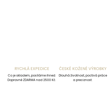
−
+
Přidat do košíku
DETAILNÍ INFORMACE
ZEPTAT SE
HLÍDAT
RYCHLÁ EXPEDICE
ČESKÉ KOŽENÉ VÝROBKY
Co je skladem, posíláme ihned.
Dlouhá životnost, poctivá práce
Dopravné ZDARMA nad 2500 Kč.
a preciznost.