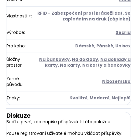
RFID - Zabezpečení proti krádeži dat
,
Se
Vlastnosti +
:
zapínáním na druk (zápinka)
Výrobce
:
Secrid
Pro koho
:
Dámské
,
Pánské
,
Unisex
Úložný
Na bankovky
,
Na doklady
,
Na doklady a
prostor
:
karty
,
Na karty
,
Na karty a bankovky
Země
Nizozemsko
původu
:
Znaky
:
Kvalitní
,
Moderní
,
Nejlepší
Diskuze
Buďte první, kdo napíše příspěvek k této položce.
Pouze registrovaní uživatelé mohou vkládat příspěvky.