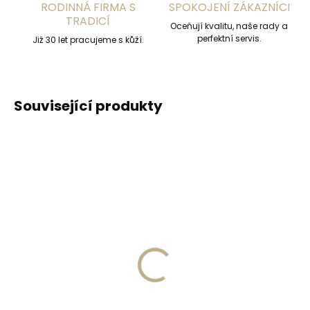
RODINNÁ FIRMA S
SPOKOJENÍ ZÁKAZNÍCI
TRADICÍ
Oceňují kvalitu, naše rady a
perfektní servis.
Již 30 let pracujeme s kůží.
Související produkty
ZDARM
Skladem, odesíláme ihned
Skladem, odesíláme ihned
(>2 ks)
(>2 ks)
Secrid Coinpocket
Kožené pouzdro na
doplňkové pouzdro na
karty SECRID