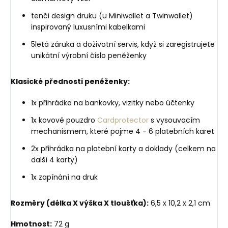
tenčí design druku (u Miniwallet a Twinwallet)
inspirovaný luxusními kabelkami
5letá záruka a doživotní servis, když si zaregistrujete
unikátní výrobní číslo peněženky
Klasické přednosti peněženky:
1x přihrádka na bankovky, vizitky nebo účtenky
1x kovové pouzdro
Cardprotector
s vysouvacím
mechanismem, které pojme 4 - 6 platebních karet
2x přihrádka na platební karty a doklady (celkem na
další 4 karty)
1x zapínání na druk
Rozměry (délka X výška X tloušťka):
6,5 x 10,2 x 2,1 cm
Hmotnost:
72 g