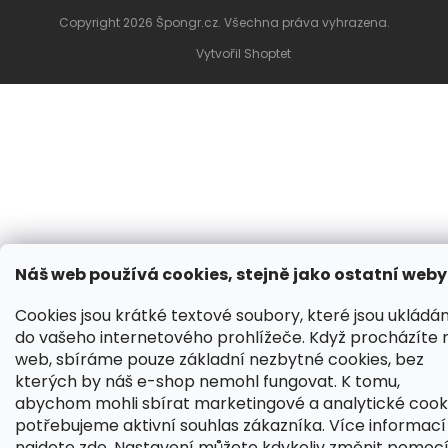
Copyright 2026
Špongr.cz
. Všechna práva vyhrazena.
Vytvořil Shoptet
Náš web používá cookies, stejně jako ostatní weby
Cookies jsou krátké textové soubory, které jsou ukládá
do vašeho internetového prohlížeče. Když procházíte 
web, sbíráme pouze základní nezbytné cookies, bez
kterých by náš e-shop nemohl fungovat. K tomu,
abychom mohli sbírat marketingové a analytické cooki
potřebujeme aktivní souhlas zákazníka. Více informací
najdete
zde
. Nastavení můžete kdykoliv změnit pomoc