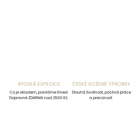
−
+
Přidat do košíku
DETAILNÍ INFORMACE
ZEPTAT SE
HLÍDAT
RYCHLÁ EXPEDICE
ČESKÉ KOŽENÉ VÝROBKY
Co je skladem, posíláme ihned.
Dlouhá životnost, poctivá práce
Dopravné ZDARMA nad 2500 Kč.
a preciznost.