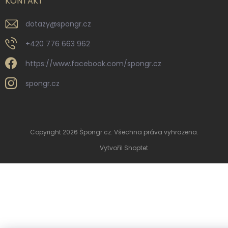
KONTAKT
dotazy
@
spongr.cz
+420 776 663 962
https://www.facebook.com/spongr.cz
spongr.cz
Copyright 2026
Špongr.cz
. Všechna práva vyhrazena.
Vytvořil Shoptet