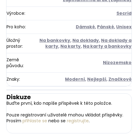
Výrobce
:
Secrid
Pro koho
:
Dámské
,
Pánské
,
Unisex
Úložný
Na bankovky
,
Na doklady
,
Na doklady a
prostor
:
karty
,
Na karty
,
Na karty a bankovky
Země
Nizozemsko
původu
:
Znaky
:
Moderní
,
Nejlepší
,
Značkové
Diskuze
Buďte první, kdo napíše příspěvek k této položce.
Pouze registrovaní uživatelé mohou vkládat příspěvky.
Prosím
přihlaste se
nebo se
registrujte
.