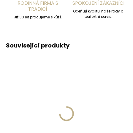
RODINNÁ FIRMA S
SPOKOJENÍ ZÁKAZNÍCI
TRADICÍ
Oceňují kvalitu, naše rady a
perfektní servis.
Již 30 let pracujeme s kůží.
Související produkty
ZDARM
Skladem, odesíláme ihned
Skladem, odesíláme ihned
(>2 ks)
(>2 ks)
Secrid Coinpocket
Kožené pouzdro na
doplňkové pouzdro na
karty SECRID