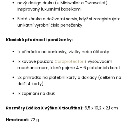
nový design druku (u Miniwallet a Twinwallet)
inspirovaný luxusními kabelkami
5letá záruka a doživotní servis, když si zaregistrujete
unikátní výrobní číslo peněženky
Klasické přednosti peněženky:
1x přihrádka na bankovky, vizitky nebo účtenky
1x kovové pouzdro
Cardprotector
s vysouvacím
mechanismem, které pojme 4 - 6 platebních karet
2x přihrádka na platební karty a doklady (celkem na
další 4 karty)
1x zapínání na druk
Rozměry (délka X výška X tloušťka):
6,5 x 10,2 x 2,1 cm
Hmotnost:
72 g