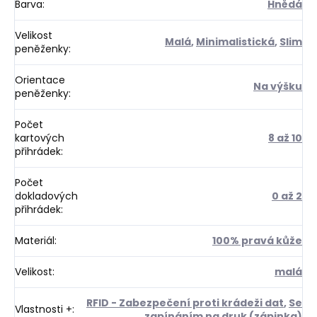
Barva
:
Hnědá
Velikost
Malá
,
Minimalistická
,
Slim
peněženky
:
Orientace
Na výšku
peněženky
:
Počet
kartových
8 až 10
přihrádek
:
Počet
dokladových
0 až 2
přihrádek
:
Materiál
:
100% pravá kůže
Velikost
:
malá
RFID - Zabezpečení proti krádeži dat
,
Se
Vlastnosti +
:
zapínáním na druk (zápinka)