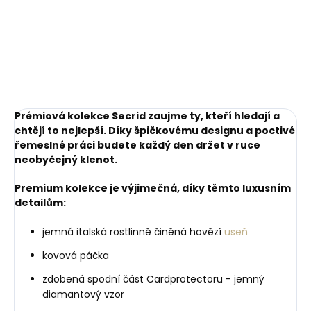
mince
Miniwallet Matte
Black-Red černá s
249 Kč
1 749 Kč
červeným prošíváním
Do košíku
Do košíku
Prémiová kolekce Secrid zaujme ty, kteří hledají a
chtějí to nejlepší. Díky špičkovému designu a poctivé
řemeslné práci budete každý den držet v ruce
neobyčejný klenot.
Premium kolekce je výjimečná, díky těmto luxusním
detailům:
jemná italská rostlinně činěná hovězí
useň
kovová páčka
zdobená spodní část Cardprotectoru - jemný
diamantový vzor