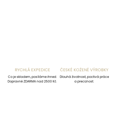
−
+
Přidat do košíku
DETAILNÍ INFORMACE
ZEPTAT SE
HLÍDAT
RYCHLÁ EXPEDICE
ČESKÉ KOŽENÉ VÝROBKY
Co je skladem, posíláme ihned.
Dlouhá životnost, poctivá práce
Dopravné ZDARMA nad 2500 Kč.
a preciznost.