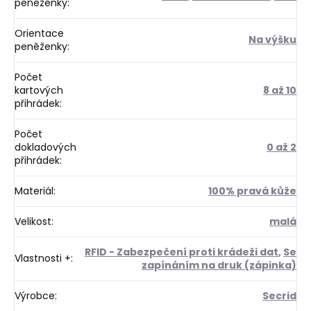
peněženky
:
Orientace
Na výšku
peněženky
:
Počet
kartových
8 až 10
přihrádek
:
Počet
dokladových
0 až 2
přihrádek
:
Materiál
:
100% pravá kůže
Velikost
:
malá
RFID - Zabezpečení proti krádeži dat
,
Se
Vlastnosti +
:
zapínáním na druk (zápinka)
Výrobce
:
Secrid