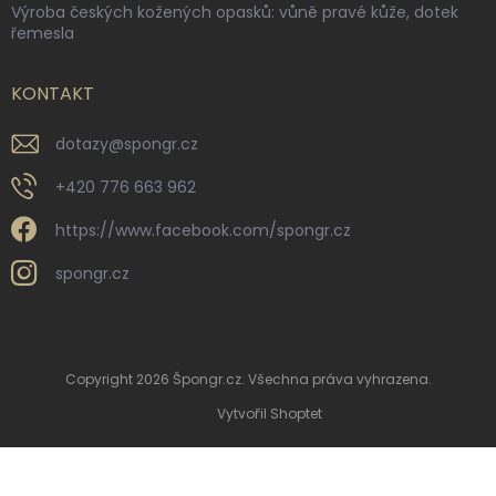
Výroba českých kožených opasků: vůně pravé kůže, dotek
řemesla
KONTAKT
dotazy
@
spongr.cz
+420 776 663 962
https://www.facebook.com/spongr.cz
spongr.cz
Copyright 2026
Špongr.cz
. Všechna práva vyhrazena.
Vytvořil Shoptet