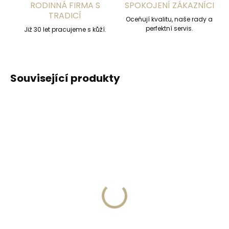
RODINNÁ FIRMA S
SPOKOJENÍ ZÁKAZNÍCI
TRADICÍ
Oceňují kvalitu, naše rady a
perfektní servis.
Již 30 let pracujeme s kůží.
Související produkty
Skladem, odesíláme ihned
Skladem, odesíláme ihned
(>2 ks)
(>2 ks)
Secrid Coinpocket
Collonil Carbon Lab
doplňkové pouzdro na
Starter Kit sada pro