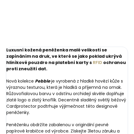
mince
péči o tenisky
249 Kč
425 Kč
Do košíku
Do košíku
Luxusní kožená peněženka malé velikosti se
zapínáním na druk, ve které se jako poklad ukrývá
hliníkové pouzdro na platební karty s
RFID
ochranou
proti zneužití dat.
Nová kolekce
Pebble
je vyrobená z hladké hovězí kůže s
výraznou texturou, která je hladká a příjemná na omak.
Růžovofialovou barvu v odstínu orchidejí skvěle doplňuje
zlaté logo a zlatý knoflík. Decentně sladěný světlý béžový
Cardprotector podtrhuje výjimečnost této designové
peněženky.
Peněženku obdržíte zabalenou v originální pevné
papírové krabičce od výrobce. Získejte 3letou záruku a