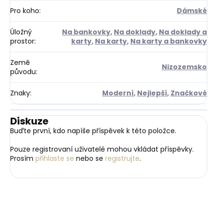
Pro koho
:
Dámské
Úložný
Na bankovky
,
Na doklady
,
Na doklady a
prostor
:
karty
,
Na karty
,
Na karty a bankovky
Země
Nizozemsko
původu
:
Znaky
:
Moderní
,
Nejlepší
,
Značkové
Diskuze
Buďte první, kdo napíše příspěvek k této položce.
Pouze registrovaní uživatelé mohou vkládat příspěvky.
Prosím
přihlaste se
nebo se
registrujte
.