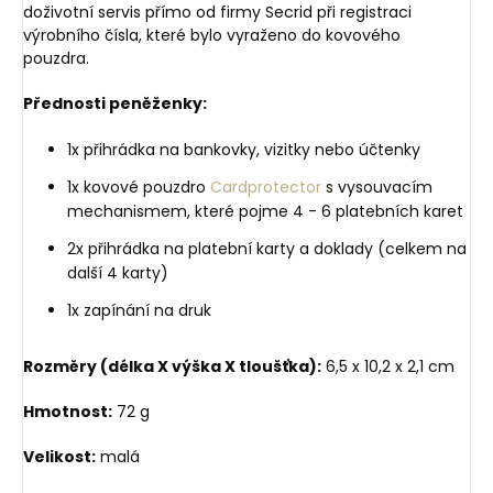
doživotní servis přímo od firmy Secrid při registraci
výrobního čísla, které bylo vyraženo do kovového
pouzdra.
Přednosti peněženky:
1x přihrádka na bankovky, vizitky nebo účtenky
1x kovové pouzdro
Cardprotector
s vysouvacím
mechanismem, které pojme 4 - 6 platebních karet
2x přihrádka na platební karty a doklady (celkem na
další 4 karty)
1x zapínání na druk
Rozměry (délka X výška X tloušťka):
6,5 x 10,2 x 2,1 cm
Hmotnost:
72 g
Velikost:
malá