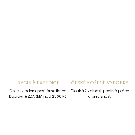
−
+
Přidat do košíku
DETAILNÍ INFORMACE
ZEPTAT SE
HLÍDAT
RYCHLÁ EXPEDICE
ČESKÉ KOŽENÉ VÝROBKY
Co je skladem, posíláme ihned.
Dlouhá životnost, poctivá práce
Dopravné ZDARMA nad 2500 Kč.
a preciznost.