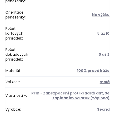
peněženky
:
Orientace
Na výšku
peněženky
:
Počet
kartových
8 až 10
přihrádek
:
Počet
dokladových
0 až 2
přihrádek
:
Materiál
:
100% pravá kůže
Velikost
:
malá
RFID - Zabezpečení proti krádeži dat
,
Se
Vlastnosti +
:
zapínáním na druk (zápinka)
Výrobce
:
Secrid