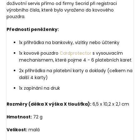
doživotní servis přímo od firmy Secrid při registraci
výrobního čísla, které bylo vyraženo do kovového
pouzdra.
Přednosti peněženky:
1x přihrádka na bankovky, vizitky nebo účtenky
1x kovové pouzdro
Cardprotector
s vysouvacím
mechanismem, které pojme 4 - 6 platebních karet
2x přihrádka na platební karty a doklady (celkem na
další 4 karty)
1x zapínání na druk
Rozměry (délka X výška X tloušťka):
6,5 x 10,2 x 2,1 cm
Hmotnost:
72 g
Velikost:
malá