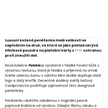
mince
péči o tenisky
249 Kč
425 Kč
Do košíku
Do košíku
Luxusní kožená peněženka malé velikosti se
zapínáním na druk, ve které se jako poklad ukrývá
hliníkové pouzdro na platební karty s
RFID
ochranou
proti zneužití dat.
Nová kolekce
Pebble
je vyrobená z hladké hovězí kůže s
výraznou texturou, která je hladká a příjemná na omak.
Světle zelenou barvu v odstínu Mint skvěle doplňuje zlaté
logo a zlatý knoflík. Decentně sladěný světlý béžový
Cardprotector podtrhuje výjimečnost této designové
peněženky.
Peněženku obdržíte zabalenou v originální pevné
papírové krabičce od výrobce. Získejte 3letou záruku a