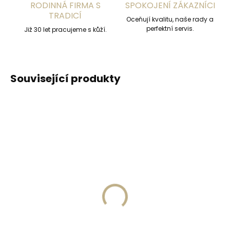
RODINNÁ FIRMA S
SPOKOJENÍ ZÁKAZNÍCI
TRADICÍ
Oceňují kvalitu, naše rady a
perfektní servis.
Již 30 let pracujeme s kůží.
Související produkty
Skladem, odesíláme ihned
Skladem, odesíláme ihned
(>2 ks)
(>2 ks)
Secrid Coinpocket
Collonil Carbon Lab
doplňkové pouzdro na
Starter Kit sada pro