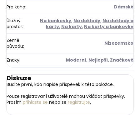
Pro koho
:
Dámské
Úložný
Na bankovky
,
Na doklady
,
Na doklady a
prostor
:
karty
,
Na karty
,
Na karty a bankovky
Země
Nizozemsko
původu
:
Znaky
:
Moderní
,
Nejlepší
,
Značkové
Diskuze
Buďte první, kdo napíše příspěvek k této položce.
Pouze registrovaní uživatelé mohou vkládat příspěvky.
Prosím
přihlaste se
nebo se
registrujte
.