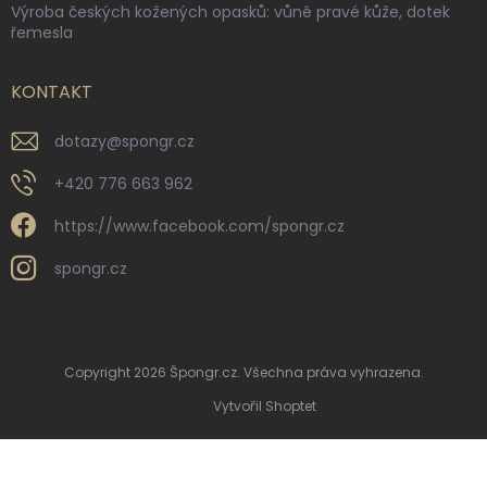
Výroba českých kožených opasků: vůně pravé kůže, dotek
řemesla
KONTAKT
dotazy
@
spongr.cz
+420 776 663 962
https://www.facebook.com/spongr.cz
spongr.cz
Copyright 2026
Špongr.cz
. Všechna práva vyhrazena.
Vytvořil Shoptet