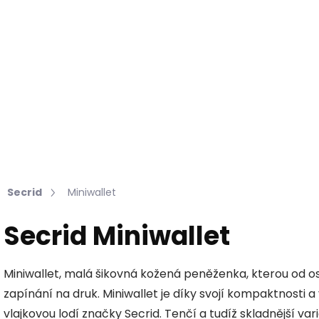
Hledat
KOŽEŠINY DO INTERIÉRU
PŘÍPRAVKY NA KŮŽI
Secrid
Miniwallet
Secrid Miniwallet
Miniwallet, malá šikovná kožená peněženka, kterou od 
zapínání na druk. Miniwallet je díky svojí kompaktnosti 
vlajkovou lodí značky Secrid. Tenčí a tudíž skladnější va