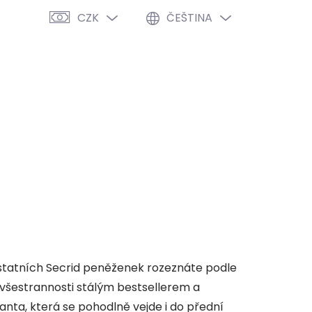
CZK
ČEŠTINA
PRÁZDNÝ KOŠÍK
NÁKUPNÍ
KOŠÍK
VÝPRODEJ %
O NÁS
BLOG
ostatních Secrid peněženek rozeznáte podle
a všestrannosti stálým bestsellerem a
rianta, která se pohodlně vejde i do přední