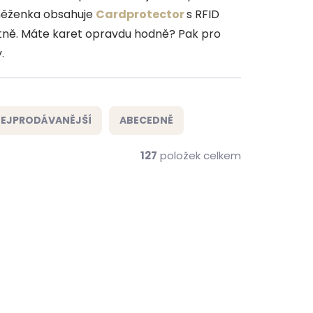
eněženka obsahuje
Cardprotector
s RFID
tně. Máte karet opravdu hodně? Pak pro
.
EJPRODÁVANĚJŠÍ
ABECEDNĚ
127
položek celkem
NOVINKA
ZDARMA
ZDARMA