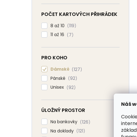
POČET KARTOVÝCH PŘIHRÁDEK
8 až 10
119
11 až 16
7
PRO KOHO
Dámské
127
Pánské
92
Unisex
92
Náš w
ÚLOŽNÝ PROSTOR
Cookie
Na bankovky
126
intern
základ
Na doklady
121
fungov