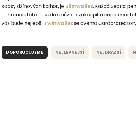
kapsy džínových kalhot, je
Slimwallet
. Každá Secrid p
ochranou, toto pouzdro můžete zakoupit u nás samosta
vás bude nejlepší
Twinwallet
se dvěma Cardprotectory
Ř
a
DOPORUČUJEME
NEJLEVNĚJŠÍ
NEJDRAŽŠÍ
N
z
e
n
í
V
p
ý
NOVINKA
NOVINKA
r
p
o
i
ZDARMA
d
s
u
p
k
r
t
o
ů
d