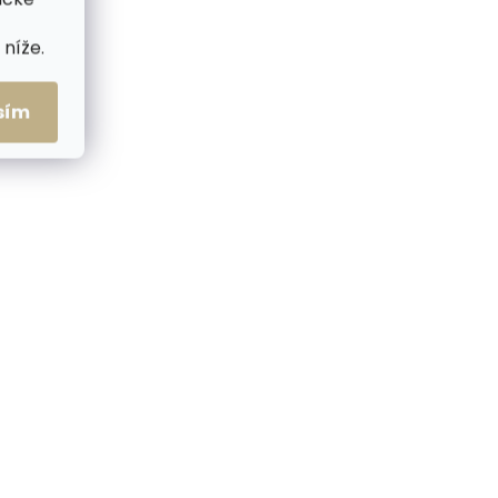
NOVINKA
níže.
ZDARMA
ZDARMA
sím
me ihned
Skladem, odesíláme ihned
(2 ks)
(2 ks)
ECRID
Pouzdro na karty SECRID
ůžové
Flexwallet Kelp zelené
1 199 Kč
Do košíku