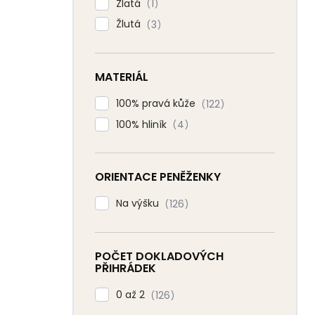
Zlatá
1
Žlutá
3
MATERIÁL
100% pravá kůže
122
100% hliník
4
ORIENTACE PENĚŽENKY
Na výšku
126
POČET DOKLADOVÝCH
PŘIHRÁDEK
0 až 2
126