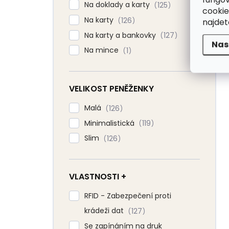
Na doklady a karty
125
cookie
Na karty
126
najde
Na karty a bankovky
127
Nas
Na mince
1
VELIKOST PENĚŽENKY
Malá
126
Minimalistická
119
Slim
126
VLASTNOSTI +
RFID - Zabezpečení proti
krádeži dat
127
Se zapínáním na druk