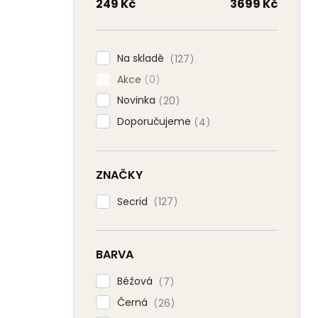
n
249
Kč
3699
Kč
n
í
p
Na skladě
127
a
Akce
n
0
e
Novinka
20
l
Doporučujeme
4
ZNAČKY
Secrid
127
BARVA
Béžová
7
Černá
26