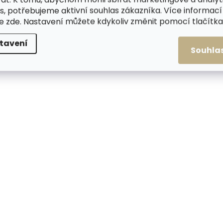
NOVINKA
NOVINKA
s, potřebujeme aktivní souhlas zákazníka. Více informací
te
zde
. Nastavení můžete kdykoliv změnit pomocí tlačítka 
ZDARMA
tavení
Souhla
Skladem, odesíláme ihned
Skladem, odesílá
(2 ks)
Pouzdro na karty SECRID
Pouzdro na karty S
Flexwallet Orange
Flexwallet Mauve r
oranžové
1 199 Kč
1 199 Kč
Do košíku
Do košíku