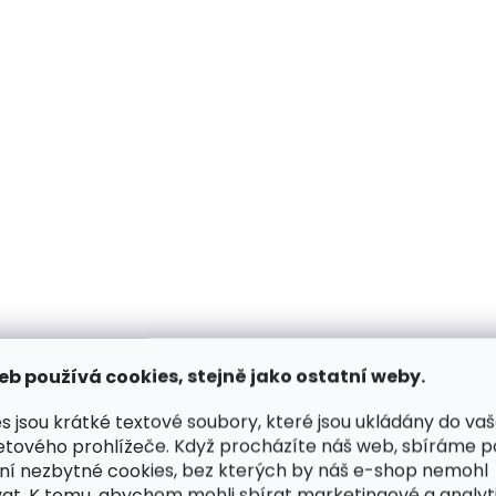
ZDARMA
Skladem, odesíláme ihned
Skladem, odesílá
(2 ks)
Kožená peněženka
Kožená peněženka
SECRID Bandwallet Matte
SECRID Bandwallet
Black-Green černá
Black-Black černá
1 990 Kč
1 990 Kč
eb používá cookies, stejně jako ostatní weby.
Do košíku
Do košíku
s jsou krátké textové soubory, které jsou ukládány do va
etového prohlížeče. Když procházíte náš web, sbíráme 
ní nezbytné cookies, bez kterých by náš e-shop nemohl
at. K tomu, abychom mohli sbírat marketingové a analyt